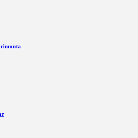
n rimonta
az