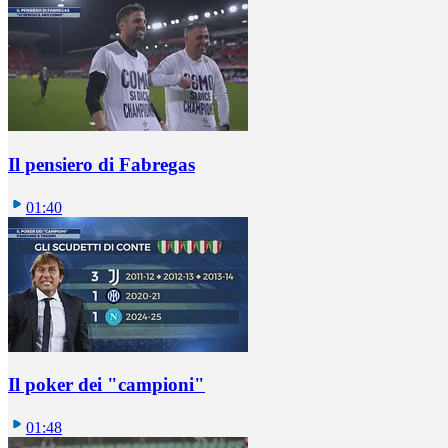
Il pensiero di Fabregas
01:40
Il poker dei "campioni"
01:48