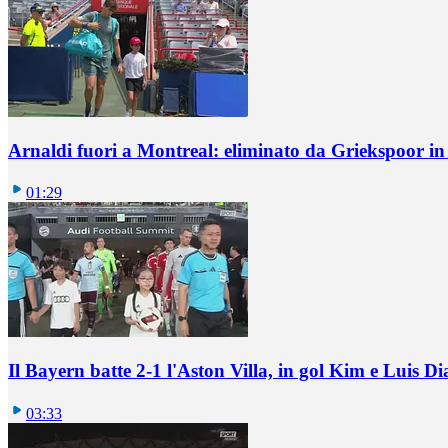
Arnaldi fuori a Montreal: eliminato da Griekspoor i
01:29
Il Bayern batte 2-1 l'Aston Villa, in gol Kim e Luis Di
03:33