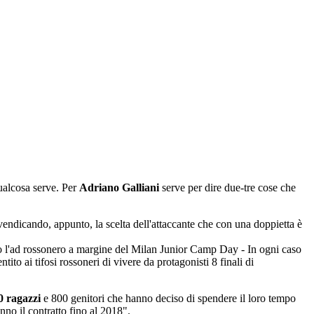
qualcosa serve. Per
Adriano Galliani
serve per dire due-tre cose che
ndicando, appunto, la scelta dell'attaccante che con una doppietta è
ato l'ad rossonero a margine del Milan Junior Camp Day - In ogni caso
ito ai tifosi rossoneri di vivere da protagonisti 8 finali di
0 ragazzi
e 800 genitori che hanno deciso di spendere il loro tempo
nno il contratto fino al 2018".