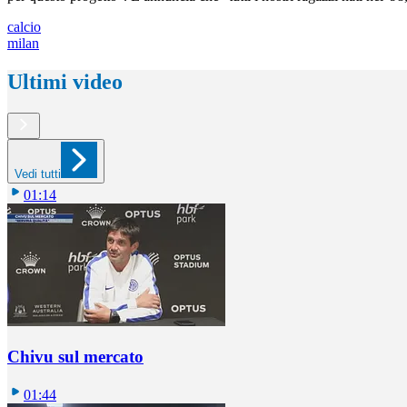
calcio
milan
Ultimi video
Vedi tutti
01:14
Chivu sul mercato
01:44