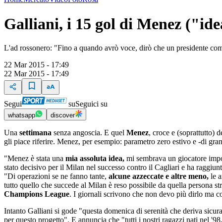
Galliani, i 15 gol di Menez ("idea
L'ad rossonero: "Fino a quando avrò voce, dirò che un presidente c
22 Mar 2015 - 17:49
22 Mar 2015 - 17:49
Segui
su
Seguici su
whatsapp
discover
Una
settimana
senza angoscia. E quel
Menez
, croce e (soprattutto) d
gli piace riferire. Menez, per esempio: parametro zero estivo e -di gran
"Menez è stata una
mia assoluta idea,
mi sembrava un giocatore impor
stato decisivo per il Milan nel successo contro il Cagliari e ha raggiun
"Di operazioni se ne fanno tante,
alcune azzeccate e altre meno,
le a
tutto quello che succede al Milan è reso possibile da quella persona str
Champions League
. I giornali scrivono che non devo più dirlo ma c
Intanto Galliani si gode "questa domenica di serenità che deriva sicura
per questo progetto". E annuncia che "tutti i nostri ragazzi nati nel '9