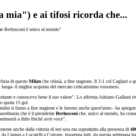
 mia") e ai tifosi ricorda che...
ome Berlusconi è unico al mondo"
elizia di questo
Milan
che chissà, a fine stagione. Il 3-1 col Cagliari a 
 lunga- il miglior acquisto del mercato criticatissimo rossonero.
tante e conoscevo bene il suo valore". Lo afferma Adriano Galliani rive
to quota 15 gol.
nalisi si fanno a fine stagione e le faremo anche quest'anno - ha spieg
aordinaria che è il presidente
Berlusconi
che, unico al mondo, ha consent
ontinuerà a dirlo finché avrò voce".
mente anche dalla vittoria di ieri sera ma soprattutto alla presenza di
40
8, da Llamas a Locatelli a Cutrone, insomma tutti, da questa settimana ha