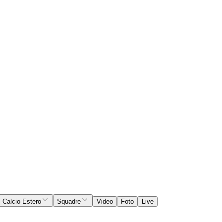
Calcio Estero
Squadre
Video
Foto
Live