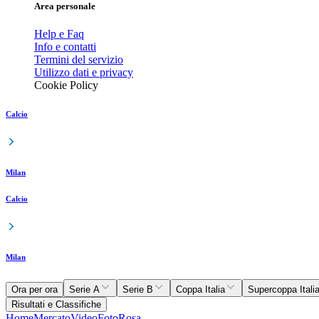
Area personale
Help e Faq
Info e contatti
Termini del servizio
Utilizzo dati e privacy
Cookie Policy
Calcio
Milan
Calcio
Milan
Ora per ora
Serie A
Serie B
Coppa Italia
Supercoppa Itali
Risultati e Classifiche
Home
Mercato
Video
Foto
Rosa