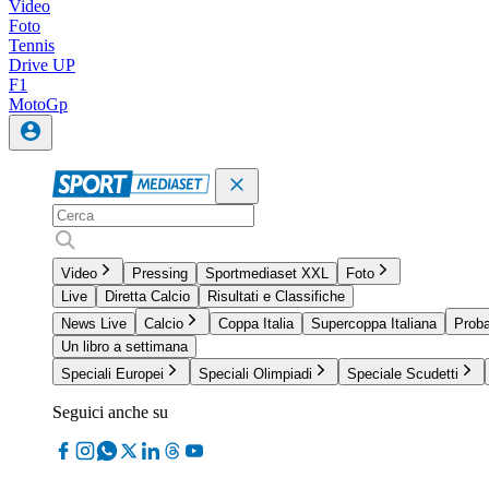
Video
Foto
Tennis
Drive UP
F1
MotoGp
Video
Pressing
Sportmediaset XXL
Foto
Live
Diretta Calcio
Risultati e Classifiche
News Live
Calcio
Coppa Italia
Supercoppa Italiana
Proba
Un libro a settimana
Speciali Europei
Speciali Olimpiadi
Speciale Scudetti
Seguici anche su