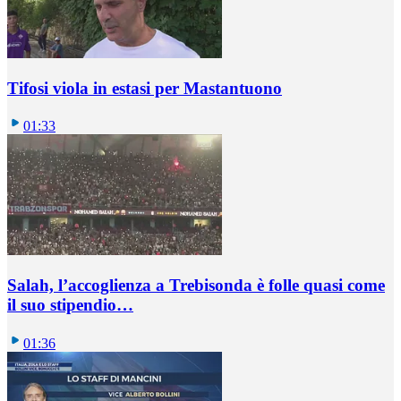
Tifosi viola in estasi per Mastantuono
01:33
Salah, l’accoglienza a Trebisonda è folle quasi come
il suo stipendio…
01:36