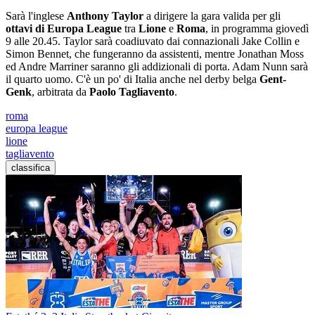
Sarà l'inglese
Anthony Taylor
a dirigere la gara valida per gli
ottavi di Europa League
tra
Lione
e
Roma
, in programma giovedì
9 alle 20.45. Taylor sarà coadiuvato dai connazionali Jake Collin e
Simon Bennet, che fungeranno da assistenti, mentre Jonathan Moss
ed Andre Marriner saranno gli addizionali di porta. Adam Nunn sarà
il quarto uomo. C'è un po' di Italia anche nel derby belga
Gent-
Genk
, arbitrata da
Paolo Tagliavento
.
roma
europa league
lione
tagliavento
classifica