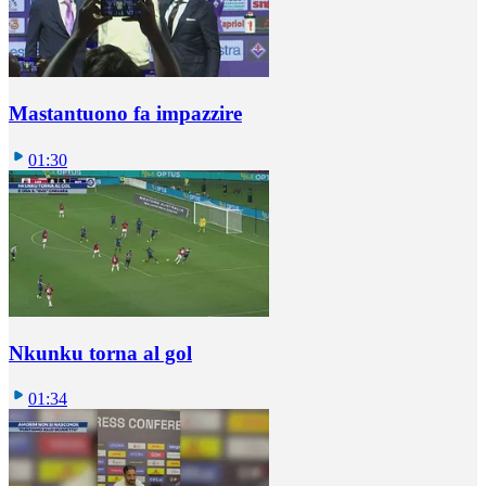
Mastantuono fa impazzire
01:30
Nkunku torna al gol
01:34