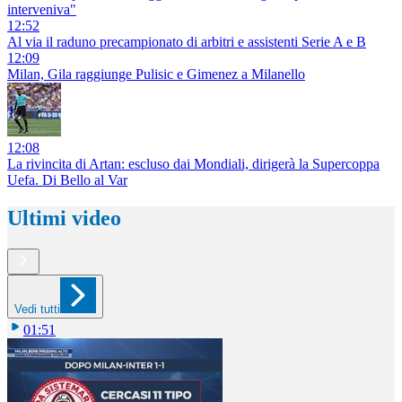
interveniva"
12:52
Al via il raduno precampionato di arbitri e assistenti Serie A e B
12:09
Milan, Gila raggiunge Pulisic e Gimenez a Milanello
12:08
La rivincita di Artan: escluso dai Mondiali, dirigerà la Supercoppa
Uefa. Di Bello al Var
Ultimi video
Vedi tutti
01:51