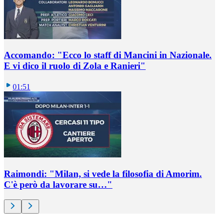
Accomando: "Ecco lo staff di Mancini in Nazionale.
E vi dico il ruolo di Zola e Ranieri"
01:51
Raimondi: "Milan, si vede la filosofia di Amorim.
C'è però da lavorare su…"