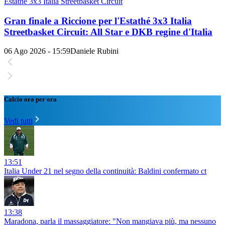
Estathé 3x3 Italia Streetbasket Circuit
Gran finale a Riccione per l'Estathé 3x3 Italia
Streetbasket Circuit: All Star e DKB regine d'Italia
06 Ago 2026 - 15:59
Daniele Rubini
Calcio ora per ora
Vedi tutti
13:51
Italia Under 21 nel segno della continuità: Baldini confermato ct
13:38
Maradona, parla il massaggiatore: "Non mangiava più, ma nessuno