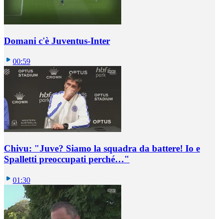
Domani c'è Juventus-Inter
00:59
Chivu: "Juve? Siamo la squadra da battere! Io e
Spalletti preoccupati perché…"
01:30