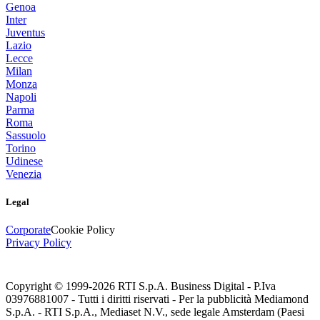
Genoa
Inter
Juventus
Lazio
Lecce
Milan
Monza
Napoli
Parma
Roma
Sassuolo
Torino
Udinese
Venezia
Legal
Corporate
Cookie Policy
Privacy Policy
Copyright © 1999-
2026
RTI S.p.A. Business Digital - P.Iva
03976881007 - Tutti i diritti riservati - Per la pubblicità Mediamond
S.p.A. - RTI S.p.A., Mediaset N.V., sede legale Amsterdam (Paesi