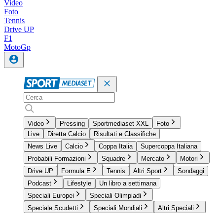
Video
Foto
Tennis
Drive UP
F1
MotoGp
Video
Pressing
Sportmediaset XXL
Foto
Live
Diretta Calcio
Risultati e Classifiche
News Live
Calcio
Coppa Italia
Supercoppa Italiana
Probabili Formazioni
Squadre
Mercato
Motori
Drive UP
Formula E
Tennis
Altri Sport
Sondaggi
Podcast
Lifestyle
Un libro a settimana
Speciali Europei
Speciali Olimpiadi
Speciale Scudetti
Speciali Mondiali
Altri Speciali