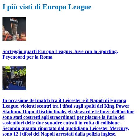
I più visti di Europa League
Sorteggio quarti Europa League: Juve con lo Sporting,
Feyenoord per la Roma
In occasione del match tra il Leicester e il Napoli di Europa
League, violenti scontri tra i tifosi sugli spalti del King Power
Stadium. Dopo il fischio finale, gli steward e le forze dell’ordine
sono stati costretti agli straordinari per placare la furia dei
sostenitori delle due squadre entrati in rotta di collisione.
Secondo quanto riportato dal quotidiano Leicester Mercury,
sono 12 i tifosi del Napoli arrestati dalla polizia inglese.