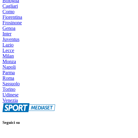
Bologna
Cagliari
Como
Fiorentina
Frosinone
Genoa
Inter
Juventus
Lazio
Lecce
Milan
Monza
Napoli
Parma
Roma
Sassuolo
Torino
Udinese
Venezia
Seguici su