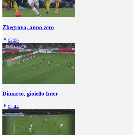
Zhegrova, anno zero
02:06
Dimarco, gioiello Inter
02:44