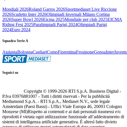
Mondiali 2026
Roland Garros 2026
Sportmediaset Live Riccione
2026
Scudetto Inter 2026
Olimpiadi Invernali Milano Cortina
2026
Super Bowl 2026
Eicma 2025
Mondiale per club 2025
EICMA
Riding Fest 2025
Paralimpiadi Parigi 2024
Olimpiadi Parigi
2024
Euro 2024
Squadra Serie A
Atalanta
Bologna
Cagliari
Como
Fiorentina
Frosinone
Genoa
Inter
Juvent
Seguici su
Copyright © 1999-
2026
RTI S.p.A. Business Digital -
P.Iva 03976881007 - Tutti i diritti riservati - Per la pubblicità
Mediamond S.p.A. - RTI S.p.A., Mediaset N.V., sede legale
Amsterdam (Paesi Bassi) - Uffici Viale Europa 46, 20093 Cologno
Monzese (MI)
Rispetto ai contenuti e ai dati personali trasmessi e/o
riprodotti è vietata ogni utilizzazione funzionale all’addestramento di
sistemi di intelligenza artificiale generativa. È altresì fatto divieto
espresso di utilizzare mezzi automatizzati di data scraping.