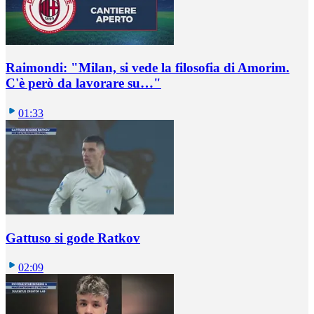
Raimondi: "Milan, si vede la filosofia di Amorim.
C'è però da lavorare su…"
01:33
Gattuso si gode Ratkov
02:09