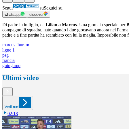
Segui
su
Seguici su
whatsapp
discover
Di padre in in figlio, da
Lilian a Marcus
. Una giornata speciale per
B
compagno di squadra, nato quando i due giocavano ancora nel Parma, n
padre e a fine partita ha scambiato con lui la maglia. Impossibile non f
marcus thuram
ligue 1
psg
francia
guingamp
Ultimi video
Vedi tutti
02:18