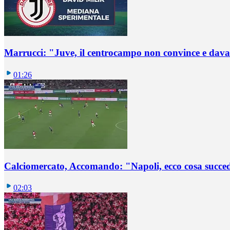
Marrucci: "Juve, il centrocampo non convince e dava
01:26
Calciomercato, Accomando: "Napoli, ecco cosa succ
02:03