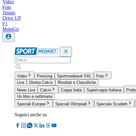
Video
Foto
Tennis
Drive UP
F1
MotoGp
Video
Pressing
Sportmediaset XXL
Foto
Live
Diretta Calcio
Risultati e Classifiche
News Live
Calcio
Coppa Italia
Supercoppa Italiana
Proba
Un libro a settimana
Speciali Europei
Speciali Olimpiadi
Speciale Scudetti
Seguici anche su