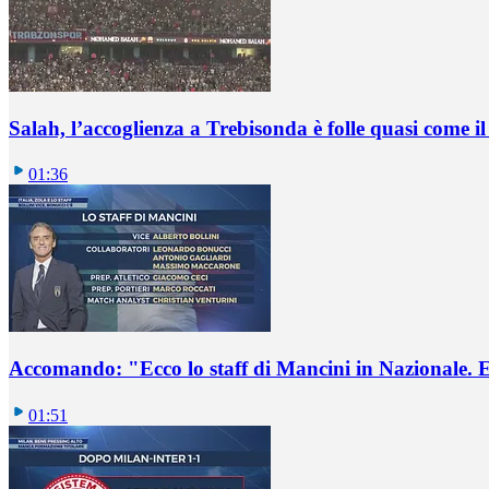
Salah, l’accoglienza a Trebisonda è folle quasi come i
01:36
Accomando: "Ecco lo staff di Mancini in Nazionale. E 
01:51