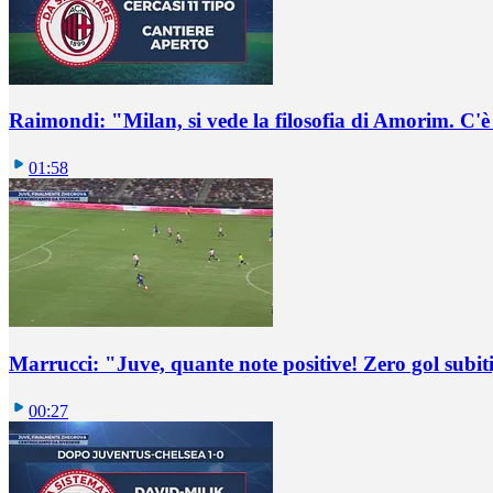
Raimondi: "Milan, si vede la filosofia di Amorim. C'
01:58
Marrucci: "Juve, quante note positive! Zero gol subiti,
00:27