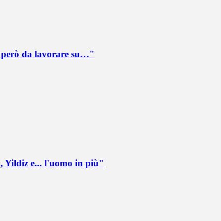
è però da lavorare su…"
 Yildiz e... l'uomo in più"