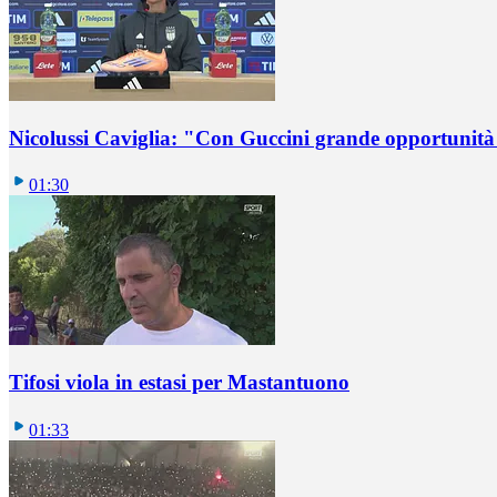
Nicolussi Caviglia: "Con Guccini grande opportunità 
01:30
Tifosi viola in estasi per Mastantuono
01:33