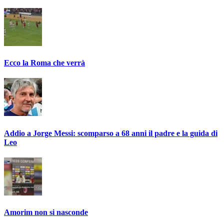
Ecco la Roma che verrà
Addio a Jorge Messi: scomparso a 68 anni il padre e la guida di
Leo
Amorim non si nasconde