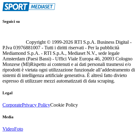
Seguici su
Copyright © 1999-
2026
RTI S.p.A. Business Digital -
P.Iva 03976881007 - Tutti i diritti riservati - Per la pubblicità
Mediamond S.p.A. - RTI S.p.A., Mediaset N.V., sede legale
Amsterdam (Paesi Bassi) - Uffici Viale Europa 46, 20093 Cologno
Monzese (MI)
Rispetto ai contenuti e ai dati personali trasmessi e/o
riprodotti è vietata ogni utilizzazione funzionale all’addestramento di
sistemi di intelligenza artificiale generativa. È altresì fatto divieto
espresso di utilizzare mezzi automatizzati di data scraping.
Legal
Corporate
Privacy Policy
Cookie Policy
Media
Video
Foto