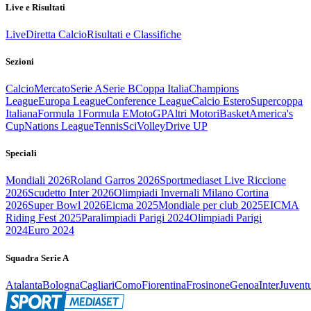
Live e Risultati
Live
Diretta Calcio
Risultati e Classifiche
Sezioni
Calcio
Mercato
Serie A
Serie B
Coppa Italia
Champions
League
Europa League
Conference League
Calcio Estero
Supercoppa
Italiana
Formula 1
Formula E
MotoGP
Altri Motori
Basket
America's
Cup
Nations League
Tennis
Sci
Volley
Drive UP
Speciali
Mondiali 2026
Roland Garros 2026
Sportmediaset Live Riccione
2026
Scudetto Inter 2026
Olimpiadi Invernali Milano Cortina
2026
Super Bowl 2026
Eicma 2025
Mondiale per club 2025
EICMA
Riding Fest 2025
Paralimpiadi Parigi 2024
Olimpiadi Parigi
2024
Euro 2024
Squadra Serie A
Atalanta
Bologna
Cagliari
Como
Fiorentina
Frosinone
Genoa
Inter
Juvent