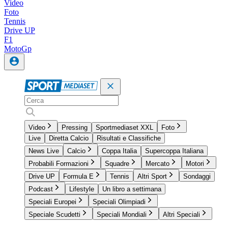
Video
Foto
Tennis
Drive UP
F1
MotoGp
Video
Pressing
Sportmediaset XXL
Foto
Live
Diretta Calcio
Risultati e Classifiche
News Live
Calcio
Coppa Italia
Supercoppa Italiana
Probabili Formazioni
Squadre
Mercato
Motori
Drive UP
Formula E
Tennis
Altri Sport
Sondaggi
Podcast
Lifestyle
Un libro a settimana
Speciali Europei
Speciali Olimpiadi
Speciale Scudetti
Speciali Mondiali
Altri Speciali