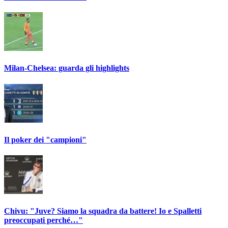
Milan-Chelsea: guarda gli highlights
Il poker dei "campioni"
Chivu: "Juve? Siamo la squadra da battere! Io e Spalletti
preoccupati perché…"