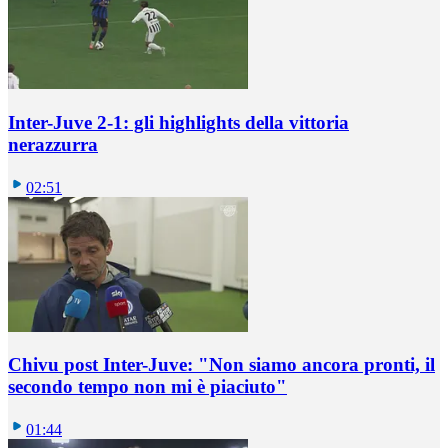
Inter-Juve 2-1: gli highlights della vittoria
nerazzurra
02:51
Chivu post Inter-Juve: "Non siamo ancora pronti, il
secondo tempo non mi è piaciuto"
01:44