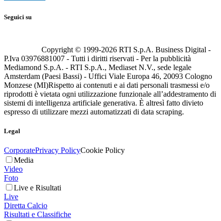
Seguici su
Copyright © 1999-
2026
RTI S.p.A. Business Digital -
P.Iva 03976881007 - Tutti i diritti riservati - Per la pubblicità
Mediamond S.p.A. - RTI S.p.A., Mediaset N.V., sede legale
Amsterdam (Paesi Bassi) - Uffici Viale Europa 46, 20093 Cologno
Monzese (MI)
Rispetto ai contenuti e ai dati personali trasmessi e/o
riprodotti è vietata ogni utilizzazione funzionale all’addestramento di
sistemi di intelligenza artificiale generativa. È altresì fatto divieto
espresso di utilizzare mezzi automatizzati di data scraping.
Legal
Corporate
Privacy Policy
Cookie Policy
Media
Video
Foto
Live e Risultati
Live
Diretta Calcio
Risultati e Classifiche