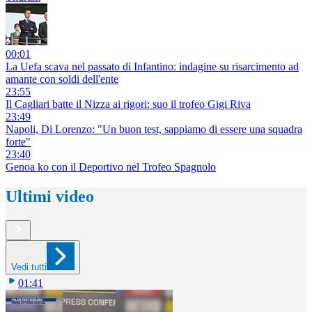
00:01
La Uefa scava nel passato di Infantino: indagine su risarcimento ad
amante con soldi dell'ente
23:55
Il Cagliari batte il Nizza ai rigori: suo il trofeo Gigi Riva
23:49
Napoli, Di Lorenzo: "Un buon test, sappiamo di essere una squadra
forte"
23:40
Genoa ko con il Deportivo nel Trofeo Spagnolo
Ultimi video
Vedi tutti
01:41