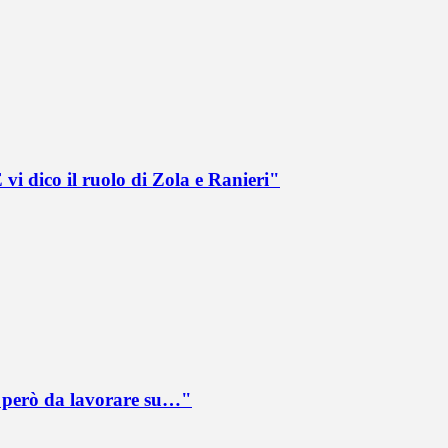
vi dico il ruolo di Zola e Ranieri"
è però da lavorare su…"