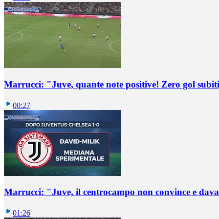
Marrucci: "Juve, quante note positive! Zero gol subiti,
00:27
Marrucci: "Juve, il centrocampo non convince e dava
01:26