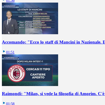
01:36
Accomando: "Ecco lo staff di Mancini in Nazionale. E 
01:51
Raimondi: "Milan, si vede la filosofia di Amorim. C'
01:58