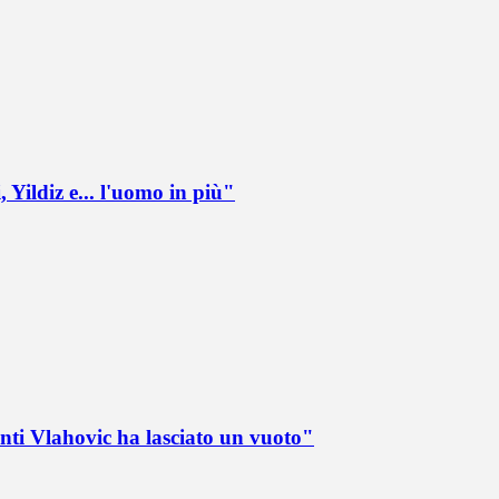
 Yildiz e... l'uomo in più"
nti Vlahovic ha lasciato un vuoto"