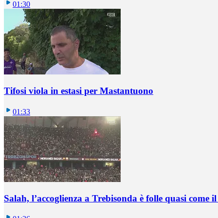
01:30
Tifosi viola in estasi per Mastantuono
01:33
Salah, l’accoglienza a Trebisonda è folle quasi come i