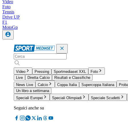
Video
Foto
Tennis
Drive UP
F1
MotoGp
Video
Pressing
Sportmediaset XXL
Foto
Live
Diretta Calcio
Risultati e Classifiche
News Live
Calcio
Coppa Italia
Supercoppa Italiana
Proba
Un libro a settimana
Speciali Europei
Speciali Olimpiadi
Speciale Scudetti
Seguici anche su