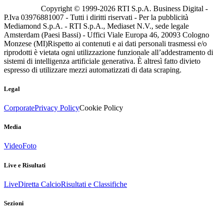
Copyright © 1999-
2026
RTI S.p.A. Business Digital -
P.Iva 03976881007 - Tutti i diritti riservati - Per la pubblicità
Mediamond S.p.A. - RTI S.p.A., Mediaset N.V., sede legale
Amsterdam (Paesi Bassi) - Uffici Viale Europa 46, 20093 Cologno
Monzese (MI)
Rispetto ai contenuti e ai dati personali trasmessi e/o
riprodotti è vietata ogni utilizzazione funzionale all’addestramento di
sistemi di intelligenza artificiale generativa. È altresì fatto divieto
espresso di utilizzare mezzi automatizzati di data scraping.
Legal
Corporate
Privacy Policy
Cookie Policy
Media
Video
Foto
Live e Risultati
Live
Diretta Calcio
Risultati e Classifiche
Sezioni