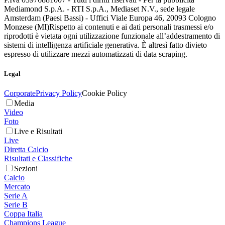
Mediamond S.p.A. - RTI S.p.A., Mediaset N.V., sede legale
Amsterdam (Paesi Bassi) - Uffici Viale Europa 46, 20093 Cologno
Monzese (MI)
Rispetto ai contenuti e ai dati personali trasmessi e/o
riprodotti è vietata ogni utilizzazione funzionale all’addestramento di
sistemi di intelligenza artificiale generativa. È altresì fatto divieto
espresso di utilizzare mezzi automatizzati di data scraping.
Legal
Corporate
Privacy Policy
Cookie Policy
Media
Video
Foto
Live e Risultati
Live
Diretta Calcio
Risultati e Classifiche
Sezioni
Calcio
Mercato
Serie A
Serie B
Coppa Italia
Champions League