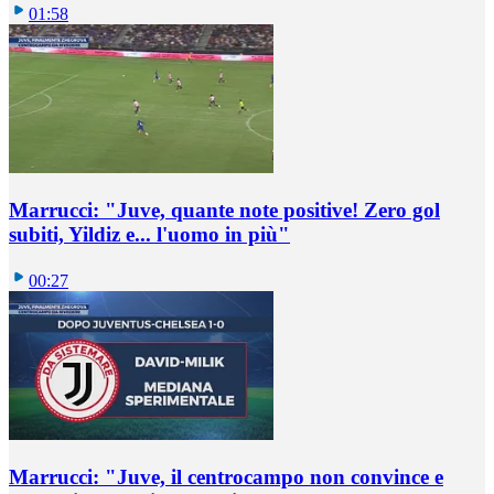
01:58
Marrucci: "Juve, quante note positive! Zero gol
subiti, Yildiz e... l'uomo in più"
00:27
Marrucci: "Juve, il centrocampo non convince e