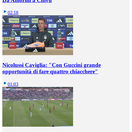
Da Amorim a Chivu
02:18
Nicolussi Caviglia: "Con Guccini grande
opportunità di fare quattro chiacchere"
01:03