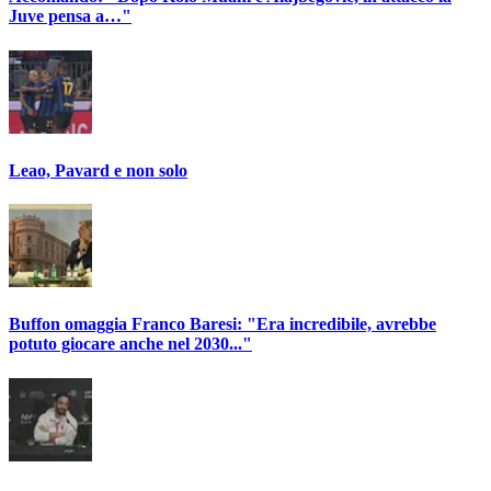
Juve pensa a…"
Leao, Pavard e non solo
Buffon omaggia Franco Baresi: "Era incredibile, avrebbe
potuto giocare anche nel 2030..."