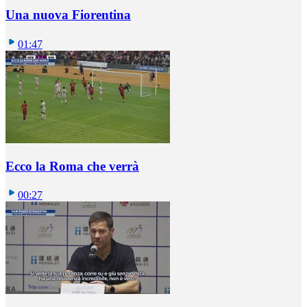
Una nuova Fiorentina
01:47
Ecco la Roma che verrà
00:27