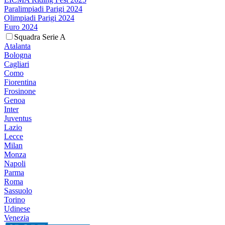
Paralimpiadi Parigi 2024
Olimpiadi Parigi 2024
Euro 2024
Squadra Serie A
Atalanta
Bologna
Cagliari
Como
Fiorentina
Frosinone
Genoa
Inter
Juventus
Lazio
Lecce
Milan
Monza
Napoli
Parma
Roma
Sassuolo
Torino
Udinese
Venezia