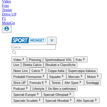
Video
Foto
Tennis
Drive UP
F1
MotoGp
Video
Pressing
Sportmediaset XXL
Foto
Live
Diretta Calcio
Risultati e Classifiche
News Live
Calcio
Coppa Italia
Supercoppa Italiana
Probabili Formazioni
Squadre
Mercato
Motori
Drive UP
Formula E
Tennis
Altri Sport
Sondaggi
Podcast
Lifestyle
Un libro a settimana
Speciali Europei
Speciali Olimpiadi
Speciale Scudetti
Speciali Mondiali
Altri Speciali