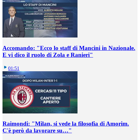
Accomando: "Ecco lo staff di Mancini in Nazionale.
E vi dico il ruolo di Zola e Ranieri"
01:51
Raimondi: "Milan, si vede la filosofia di Amorim.
C'è però da lavorare su…"