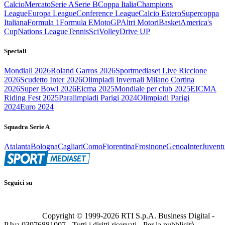
Calcio
Mercato
Serie A
Serie B
Coppa Italia
Champions
League
Europa League
Conference League
Calcio Estero
Supercoppa
Italiana
Formula 1
Formula E
MotoGP
Altri Motori
Basket
America's
Cup
Nations League
Tennis
Sci
Volley
Drive UP
Speciali
Mondiali 2026
Roland Garros 2026
Sportmediaset Live Riccione
2026
Scudetto Inter 2026
Olimpiadi Invernali Milano Cortina
2026
Super Bowl 2026
Eicma 2025
Mondiale per club 2025
EICMA
Riding Fest 2025
Paralimpiadi Parigi 2024
Olimpiadi Parigi
2024
Euro 2024
Squadra Serie A
Atalanta
Bologna
Cagliari
Como
Fiorentina
Frosinone
Genoa
Inter
Juvent
Seguici su
Copyright © 1999-
2026
RTI S.p.A. Business Digital -
P.Iva 03976881007 - Tutti i diritti riservati - Per la pubblicità