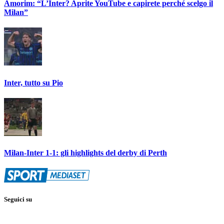
Amorim: “L’Inter? Aprite YouTube e capirete perché scelgo il
Milan”
Inter, tutto su Pio
Milan-Inter 1-1: gli highlights del derby di Perth
Seguici su