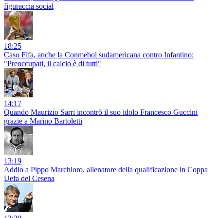
figuraccia social
18:25
Caso Fifa, anche la Conmebol sudamericana contro Infantino:
"Preoccupati, il calcio è di tutti"
14:17
Quando Maurizio Sarri incontrò il suo idolo Francesco Guccini
grazie a Marino Bartoletti
13:19
Addio a Pippo Marchioro, allenatore della qualificazione in Coppa
Uefa del Cesena