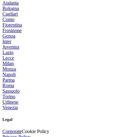
Atalanta
Bologna
Cagliari
Como
Fiorentina
Frosinone
Genoa
Inter
Juventus
Lazio
Lecce
Milan
Monza
Napoli
Parma
Roma
Sassuolo
Torino
Udinese
Venezia
Legal
Corporate
Cookie Policy
Privacy Policy