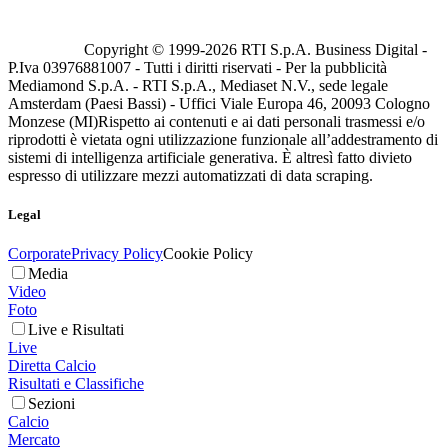
Copyright © 1999-
2026
RTI S.p.A. Business Digital -
P.Iva 03976881007 - Tutti i diritti riservati - Per la pubblicità
Mediamond S.p.A. - RTI S.p.A., Mediaset N.V., sede legale
Amsterdam (Paesi Bassi) - Uffici Viale Europa 46, 20093 Cologno
Monzese (MI)
Rispetto ai contenuti e ai dati personali trasmessi e/o
riprodotti è vietata ogni utilizzazione funzionale all’addestramento di
sistemi di intelligenza artificiale generativa. È altresì fatto divieto
espresso di utilizzare mezzi automatizzati di data scraping.
Legal
Corporate
Privacy Policy
Cookie Policy
Media
Video
Foto
Live e Risultati
Live
Diretta Calcio
Risultati e Classifiche
Sezioni
Calcio
Mercato