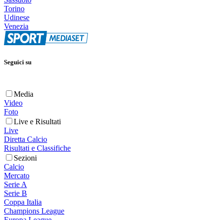
Torino
Udinese
Venezia
Seguici su
Media
Video
Foto
Live e Risultati
Live
Diretta Calcio
Risultati e Classifiche
Sezioni
Calcio
Mercato
Serie A
Serie B
Coppa Italia
Champions League
Europa League