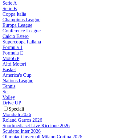
Serie A
Serie B
Coppa Italia
Champions League
Europa League
Conference League
Calcio Estero
Supercoppa Italiana
Formula 1
Formula E
MotoGP
Altri Motori
Basket
America's Cup
Nations League
Tennis
Sci
Volley
Drive UP
Speciali
Mondiali 2026
Roland Garros 2026
Sportmediaset Live Riccione 2026
Scudetto Inter 2026
Olimpiadi Invernali Milano Cortina 2026