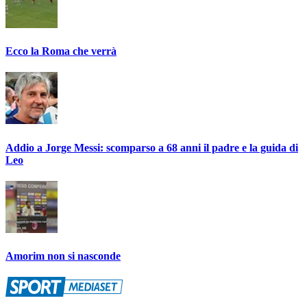
Ecco la Roma che verrà
Addio a Jorge Messi: scomparso a 68 anni il padre e la guida di
Leo
Amorim non si nasconde