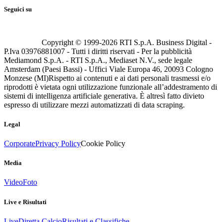
Seguici su
Copyright © 1999-
2026
RTI S.p.A. Business Digital -
P.Iva 03976881007 - Tutti i diritti riservati - Per la pubblicità
Mediamond S.p.A. - RTI S.p.A., Mediaset N.V., sede legale
Amsterdam (Paesi Bassi) - Uffici Viale Europa 46, 20093 Cologno
Monzese (MI)
Rispetto ai contenuti e ai dati personali trasmessi e/o
riprodotti è vietata ogni utilizzazione funzionale all’addestramento di
sistemi di intelligenza artificiale generativa. È altresì fatto divieto
espresso di utilizzare mezzi automatizzati di data scraping.
Legal
Corporate
Privacy Policy
Cookie Policy
Media
Video
Foto
Live e Risultati
Live
Diretta Calcio
Risultati e Classifiche