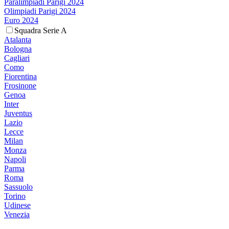
Paralimpiadi Parigi 2024
Olimpiadi Parigi 2024
Euro 2024
Squadra Serie A
Atalanta
Bologna
Cagliari
Como
Fiorentina
Frosinone
Genoa
Inter
Juventus
Lazio
Lecce
Milan
Monza
Napoli
Parma
Roma
Sassuolo
Torino
Udinese
Venezia