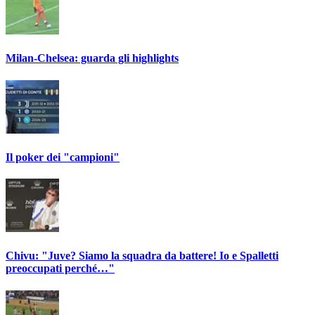
Milan-Chelsea: guarda gli highlights
Il poker dei "campioni"
Chivu: "Juve? Siamo la squadra da battere! Io e Spalletti
preoccupati perché…"