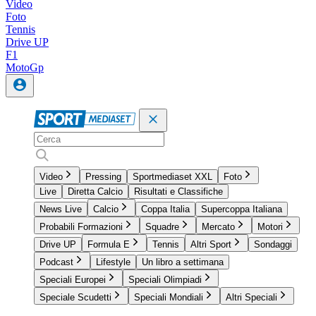
Video
Foto
Tennis
Drive UP
F1
MotoGp
Video
Pressing
Sportmediaset XXL
Foto
Live
Diretta Calcio
Risultati e Classifiche
News Live
Calcio
Coppa Italia
Supercoppa Italiana
Probabili Formazioni
Squadre
Mercato
Motori
Drive UP
Formula E
Tennis
Altri Sport
Sondaggi
Podcast
Lifestyle
Un libro a settimana
Speciali Europei
Speciali Olimpiadi
Speciale Scudetti
Speciali Mondiali
Altri Speciali