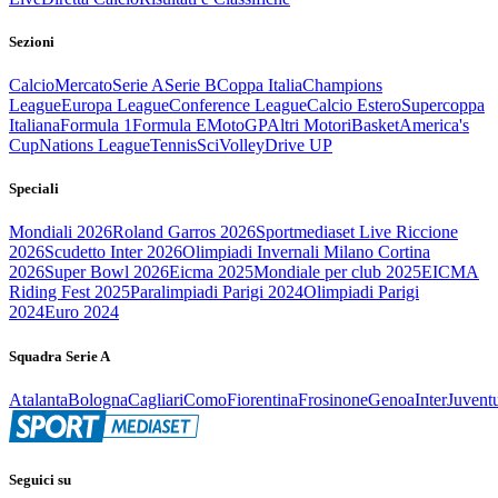
Sezioni
Calcio
Mercato
Serie A
Serie B
Coppa Italia
Champions
League
Europa League
Conference League
Calcio Estero
Supercoppa
Italiana
Formula 1
Formula E
MotoGP
Altri Motori
Basket
America's
Cup
Nations League
Tennis
Sci
Volley
Drive UP
Speciali
Mondiali 2026
Roland Garros 2026
Sportmediaset Live Riccione
2026
Scudetto Inter 2026
Olimpiadi Invernali Milano Cortina
2026
Super Bowl 2026
Eicma 2025
Mondiale per club 2025
EICMA
Riding Fest 2025
Paralimpiadi Parigi 2024
Olimpiadi Parigi
2024
Euro 2024
Squadra Serie A
Atalanta
Bologna
Cagliari
Como
Fiorentina
Frosinone
Genoa
Inter
Juvent
Seguici su