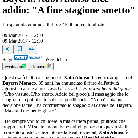
addio: "A fine stagione smetto"
Lo spagnolo annuncia il ritiro: "E' il momento giusto"
09 Mar 2017 - 12:10
09 Mar 2017 - 12:10
Segui
su
Seguici su
whatsapp
discover
Questa sarà l'ultima stagione di
Xabi Alonso
. Il centrocampista del
Bayern Monaco
, 35 anni, ha annunciato il ritiro dall'attività
agonistica a fine anno.
'Lived it. Loved it. Farewell beautiful game
'
('L'ho vissuto. L'ho amato. Addio bel gioco'), il messaggio che lo
spagnolo ha pubblicato sui suoi profili social. "Non è stata una
decisione facile", ha commentato lo spagnolo al canale del Bayern.
"Ma era il momento giusto".
"Ho sempre voluto chiudere la mia carriera prima, piuttosto che
troppo tardi. Mi sento ancora bene quindi penso che questo sia il
momento giusto". Cresciuto nella Real Sociedad,
Xabi Alonso
è
stato grande protagonista con le maglie di
Real Madrid e