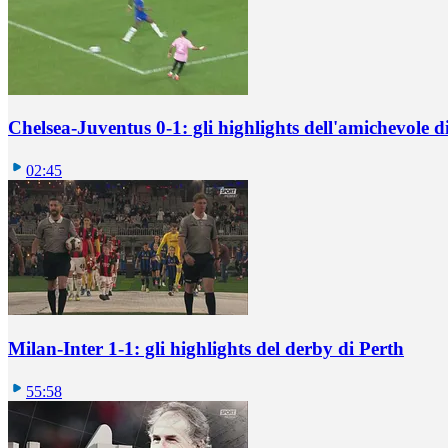
Chelsea-Juventus 0-1: gli highlights dell'amichevole
02:45
Milan-Inter 1-1: gli highlights del derby di Perth
55:58