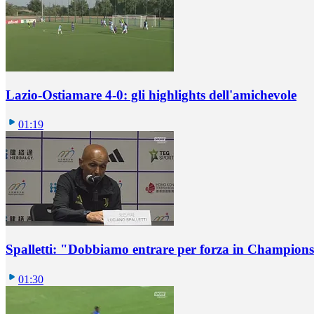
Lazio-Ostiamare 4-0: gli highlights dell'amichevole
01:19
Spalletti: "Dobbiamo entrare per forza in Champions
01:30