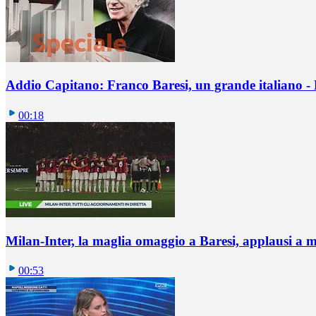
Addio Capitano: Franco Baresi, un grande italiano - L
00:18
Milan-Inter, la maglia omaggio a Baresi, applausi a 
00:53