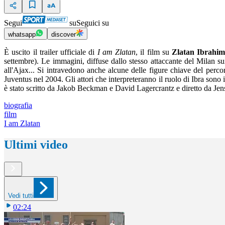
Segui
su
Seguici su
whatsapp
discover
È uscito il trailer ufficiale di
I am Zlatan
, il film su
Zlatan Ibrahim
settembre). Le immagini, diffuse dallo stesso attaccante del Milan su
all'Ajax... Si intravedono anche alcune delle figure chiave del per
Juventus nel 2004. Gli attori che interpreteranno il ruolo di Ibra sono
è stato scritto da Jakob Beckman e David Lagercrantz e diretto da Jens
biografia
film
I am Zlatan
Ultimi video
Vedi tutti
02:24