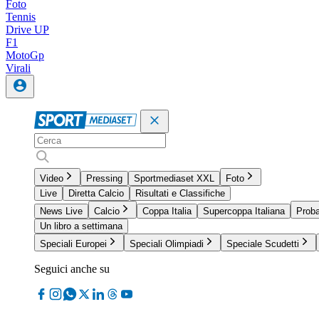
Foto
Tennis
Drive UP
F1
MotoGp
Virali
Video
Pressing
Sportmediaset XXL
Foto
Live
Diretta Calcio
Risultati e Classifiche
News Live
Calcio
Coppa Italia
Supercoppa Italiana
Proba
Un libro a settimana
Speciali Europei
Speciali Olimpiadi
Speciale Scudetti
Seguici anche su