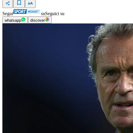
Segui
su
Seguici su
whatsapp
discover