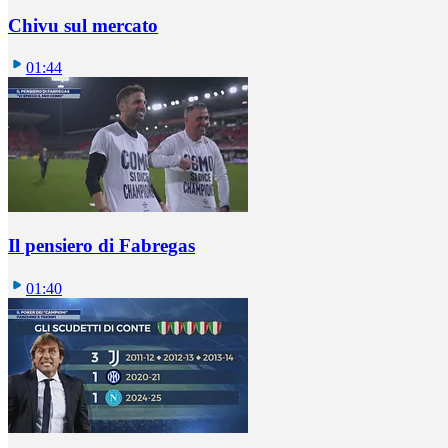
Chivu sul mercato
01:44
Il pensiero di Fabregas
01:40