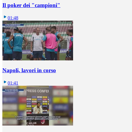
Il poker dei "campioni"
01:48
Napoli, lavori in corso
01:41