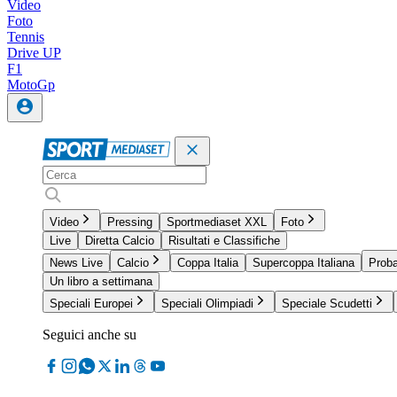
Video
Foto
Tennis
Drive UP
F1
MotoGp
Video
Pressing
Sportmediaset XXL
Foto
Live
Diretta Calcio
Risultati e Classifiche
News Live
Calcio
Coppa Italia
Supercoppa Italiana
Proba
Un libro a settimana
Speciali Europei
Speciali Olimpiadi
Speciale Scudetti
Seguici anche su