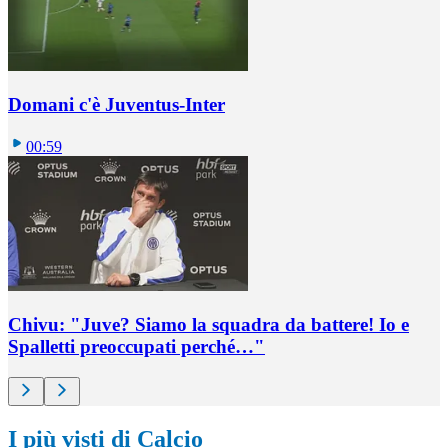
Domani c'è Juventus-Inter
00:59
Chivu: "Juve? Siamo la squadra da battere! Io e
Spalletti preoccupati perché…"
I più visti di Calcio