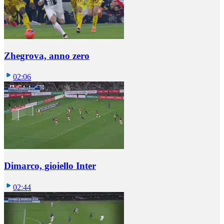
Zhegrova, anno zero
02:06
Dimarco, gioiello Inter
02:44