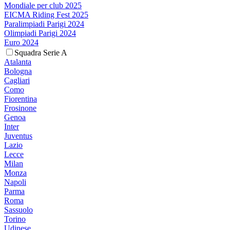
Mondiale per club 2025
EICMA Riding Fest 2025
Paralimpiadi Parigi 2024
Olimpiadi Parigi 2024
Euro 2024
Squadra Serie A
Atalanta
Bologna
Cagliari
Como
Fiorentina
Frosinone
Genoa
Inter
Juventus
Lazio
Lecce
Milan
Monza
Napoli
Parma
Roma
Sassuolo
Torino
Udinese