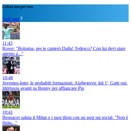
Calcio ora per ora
Vedi tutti
11:43
Rowe: "Bologna, per te canterò Dalla! Tedesco? Con lui devi stare
attento a..."
10:48
Juventus-Inter, le probabili formazioni: Alajbegovic dal 1', Gatti out.
Iddrissou avanti su Bonny per affiancare Pio
10:41
Bennacer saluta il Milan e i suoi tifosi con un post sui social: "Non è
finita..."