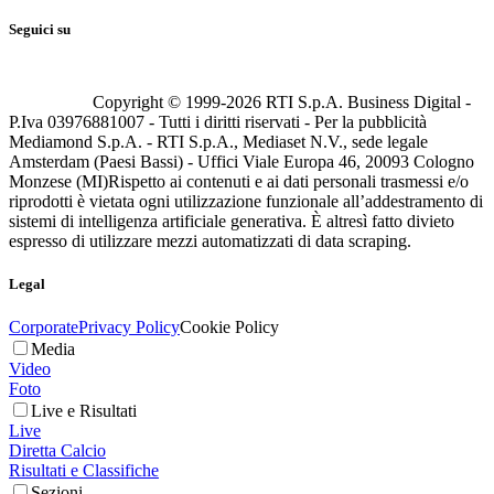
Seguici su
Copyright © 1999-
2026
RTI S.p.A. Business Digital -
P.Iva 03976881007 - Tutti i diritti riservati - Per la pubblicità
Mediamond S.p.A. - RTI S.p.A., Mediaset N.V., sede legale
Amsterdam (Paesi Bassi) - Uffici Viale Europa 46, 20093 Cologno
Monzese (MI)
Rispetto ai contenuti e ai dati personali trasmessi e/o
riprodotti è vietata ogni utilizzazione funzionale all’addestramento di
sistemi di intelligenza artificiale generativa. È altresì fatto divieto
espresso di utilizzare mezzi automatizzati di data scraping.
Legal
Corporate
Privacy Policy
Cookie Policy
Media
Video
Foto
Live e Risultati
Live
Diretta Calcio
Risultati e Classifiche
Sezioni