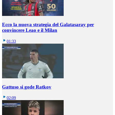
Ecco la nuova strategia del Galatasaray per
convincere Leao e il Milan
01:33
Gattuso si gode Ratkov
02:09