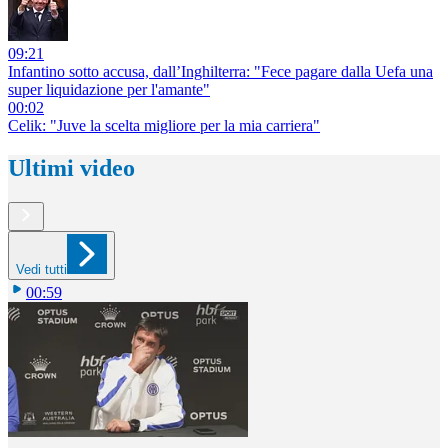
09:21
Infantino sotto accusa, dall’Inghilterra: "Fece pagare dalla Uefa una
super liquidazione per l'amante"
00:02
Celik: "Juve la scelta migliore per la mia carriera"
Ultimi video
Vedi tutti
00:59