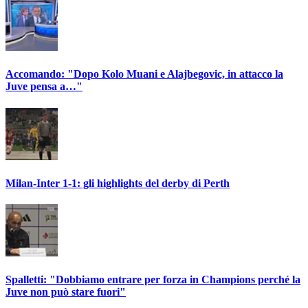
Accomando: "Dopo Kolo Muani e Alajbegovic, in attacco la
Juve pensa a…"
Milan-Inter 1-1: gli highlights del derby di Perth
Spalletti: "Dobbiamo entrare per forza in Champions perché la
Juve non può stare fuori"