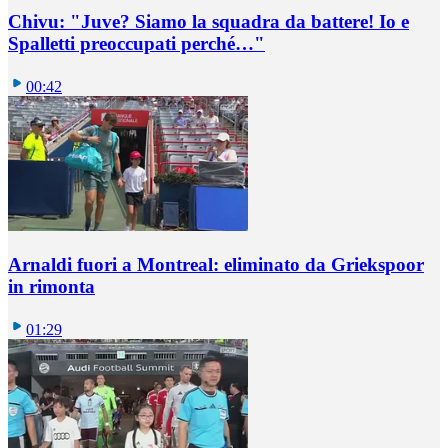
Chivu: "Juve? Siamo la squadra da battere! Io e
Spalletti preoccupati perché…"
00:42
Arnaldi fuori a Montreal: eliminato da Griekspoor
in rimonta
01:29