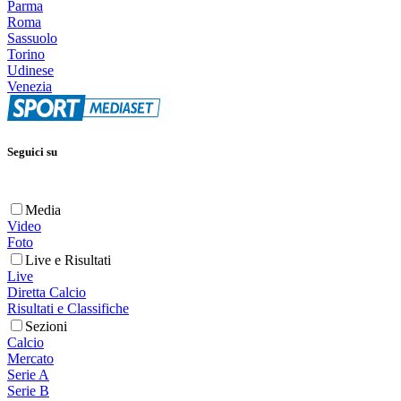
Parma
Roma
Sassuolo
Torino
Udinese
Venezia
Seguici su
Media
Video
Foto
Live e Risultati
Live
Diretta Calcio
Risultati e Classifiche
Sezioni
Calcio
Mercato
Serie A
Serie B