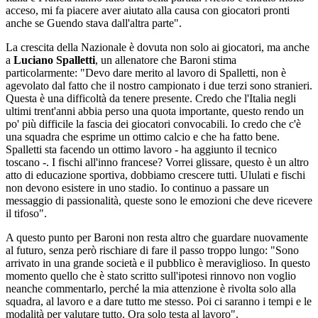
acceso, mi fa piacere aver aiutato alla causa con giocatori pronti
anche se Guendo stava dall'altra parte".
La crescita della Nazionale è dovuta non solo ai giocatori, ma anche
a
Luciano Spalletti
, un allenatore che Baroni stima
particolarmente: "Devo dare merito al lavoro di Spalletti, non è
agevolato dal fatto che il nostro campionato i due terzi sono stranieri.
Questa è una difficoltà da tenere presente. Credo che l'Italia negli
ultimi trent'anni abbia perso una quota importante, questo rendo un
po' più difficile la fascia dei giocatori convocabili. Io credo che c'è
una squadra che esprime un ottimo calcio e che ha fatto bene.
Spalletti sta facendo un ottimo lavoro - ha aggiunto il tecnico
toscano -. I fischi all'inno francese? Vorrei glissare, questo è un altro
atto di educazione sportiva, dobbiamo crescere tutti. Ululati e fischi
non devono esistere in uno stadio. Io continuo a passare un
messaggio di passionalità, queste sono le emozioni che deve ricevere
il tifoso".
A questo punto per Baroni non resta altro che guardare nuovamente
al futuro, senza però rischiare di fare il passo troppo lungo: "Sono
arrivato in una grande società e il pubblico è meraviglioso. In questo
momento quello che è stato scritto sull'ipotesi rinnovo non voglio
neanche commentarlo, perché la mia attenzione è rivolta solo alla
squadra, al lavoro e a dare tutto me stesso. Poi ci saranno i tempi e le
modalità per valutare tutto. Ora solo testa al lavoro".