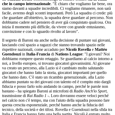
che in campo internazionale
. "È chiaro che vogliamo far bene, ora
siamo davanti a squadre incredibili. Ci vogliamo rimanere, non sarà
facile, avremo degli scontri importanti. Però La squadra ci crede: più
che guardare all'obiettivo, la squadra deve guardare al percorso. Non
dobbiamo cadere nel pensiero di aver già conquistato qualcosa. Ora
inizia il momento più difficile, da vivere con grande entusiasmo,
convinzione e con lo sguardo rivolto al lavoro".
Il segreto di Baroni sta anche nella decisione di puntare sui giovani,
lasciando così spazio a ragazzi che stanno trovando spazio nelle
rispettive nazionali, come accaduto per
Nicolò Rovella
e
Mattéo
Guendouzi
in
Italia-Francia
di
Nations League
: "I giovani? Noi
dobbiamo rompere questo retaggio. Se guardiamo al calcio intorno a
noi, a livello europeo, si trovano giocatori giovanissimi. Al giovane
va creato un percorso, alla Lazio si è cambiato molto salutando
giocatori che hanno fatto la storia, giocatori importanti per quello
che hanno dato. C'è stato un ricambio generazionale, alla Lazio
abbiamo puntato su dei giovani con talento ed è compito mio dargli
fiducia e posso farlo solo andando in campo, perché le parole non
bastano - ha spiegato Baroni ai microfoni di
Radio Anch'io Sport
,
trasmissione di
Rai Radio 1
-. Loro dovranno essere veloci perché
nel calcio non c'è tempo, ma con l'aiuto della squadra possono fare
questa crescita esponenziale, perché hanno anche la fiducia del
tecnico, della società e dei tifosi. Rovella e Guendouzi nella sfida tra
Italia e Francia hanno fatto una bella partita. Nicolò è entrato molto