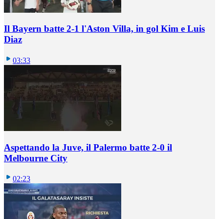
Il Bayern batte 2-1 l'Aston Villa, in gol Kim e Luis
Diaz
03:33
Aspettando la Juve, il Palermo batte 2-0 il
Melbourne City
02:23