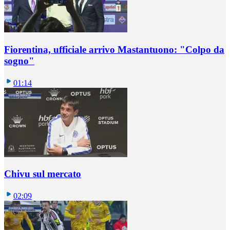
Fiorentina, ufficiale arrivo Mastantuono: "Colpo da
sogno"
01:14
Chivu sul mercato
02:09