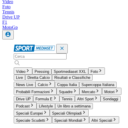
Video
Foto
Tennis
Drive UP
F1
MotoGp
Video
Pressing
Sportmediaset XXL
Foto
Live
Diretta Calcio
Risultati e Classifiche
News Live
Calcio
Coppa Italia
Supercoppa Italiana
Probabili Formazioni
Squadre
Mercato
Motori
Drive UP
Formula E
Tennis
Altri Sport
Sondaggi
Podcast
Lifestyle
Un libro a settimana
Speciali Europei
Speciali Olimpiadi
Speciale Scudetti
Speciali Mondiali
Altri Speciali