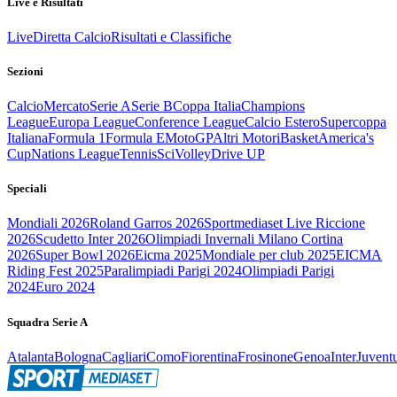
Live e Risultati
Live
Diretta Calcio
Risultati e Classifiche
Sezioni
Calcio
Mercato
Serie A
Serie B
Coppa Italia
Champions
League
Europa League
Conference League
Calcio Estero
Supercoppa
Italiana
Formula 1
Formula E
MotoGP
Altri Motori
Basket
America's
Cup
Nations League
Tennis
Sci
Volley
Drive UP
Speciali
Mondiali 2026
Roland Garros 2026
Sportmediaset Live Riccione
2026
Scudetto Inter 2026
Olimpiadi Invernali Milano Cortina
2026
Super Bowl 2026
Eicma 2025
Mondiale per club 2025
EICMA
Riding Fest 2025
Paralimpiadi Parigi 2024
Olimpiadi Parigi
2024
Euro 2024
Squadra Serie A
Atalanta
Bologna
Cagliari
Como
Fiorentina
Frosinone
Genoa
Inter
Juvent