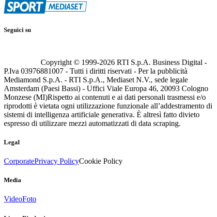
Seguici su
Copyright © 1999-
2026
RTI S.p.A. Business Digital -
P.Iva 03976881007 - Tutti i diritti riservati - Per la pubblicità
Mediamond S.p.A. - RTI S.p.A., Mediaset N.V., sede legale
Amsterdam (Paesi Bassi) - Uffici Viale Europa 46, 20093 Cologno
Monzese (MI)
Rispetto ai contenuti e ai dati personali trasmessi e/o
riprodotti è vietata ogni utilizzazione funzionale all’addestramento di
sistemi di intelligenza artificiale generativa. È altresì fatto divieto
espresso di utilizzare mezzi automatizzati di data scraping.
Legal
Corporate
Privacy Policy
Cookie Policy
Media
Video
Foto