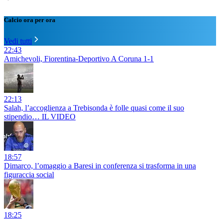
Calcio ora per ora
Vedi tutti
22:43
Amichevoli, Fiorentina-Deportivo A Coruna 1-1
22:13
Salah, l’accoglienza a Trebisonda è folle quasi come il suo
stipendio… IL VIDEO
18:57
Dimarco, l’omaggio a Baresi in conferenza si trasforma in una
figuraccia social
18:25