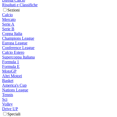
Diretta Calcio
Risultati e Classifiche
Sezioni
Calcio
Mercato
Serie A
Serie B
Coppa Italia
Champions League
Europa League
Conference League
Calcio Estero
Supercoppa Italiana
Formula 1
Formula E
MotoGP
Altri Motori
Basket
America's Cup
Nations League
Tennis
Sci
Volley
Drive UP
Speciali