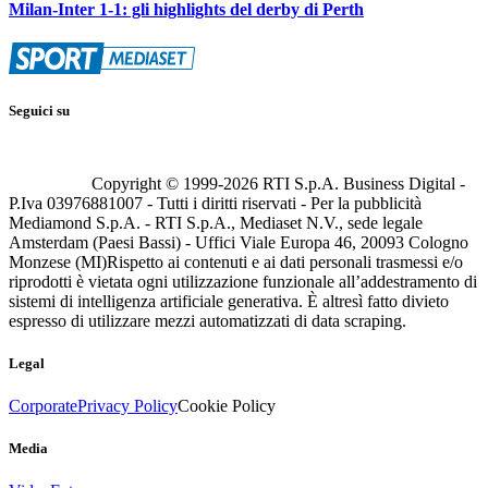
Milan-Inter 1-1: gli highlights del derby di Perth
Seguici su
Copyright © 1999-
2026
RTI S.p.A. Business Digital -
P.Iva 03976881007 - Tutti i diritti riservati - Per la pubblicità
Mediamond S.p.A. - RTI S.p.A., Mediaset N.V., sede legale
Amsterdam (Paesi Bassi) - Uffici Viale Europa 46, 20093 Cologno
Monzese (MI)
Rispetto ai contenuti e ai dati personali trasmessi e/o
riprodotti è vietata ogni utilizzazione funzionale all’addestramento di
sistemi di intelligenza artificiale generativa. È altresì fatto divieto
espresso di utilizzare mezzi automatizzati di data scraping.
Legal
Corporate
Privacy Policy
Cookie Policy
Media