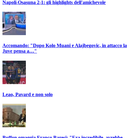
Napoli-Osasuna 2-1: gli highlights dell'amichevole
Accomando: "Dopo Kolo Muani e Alajbegovic, in attacco la
Juve pensa a…"
Leao, Pavard e non solo
Buffon omaggia Franco Baresi: "Era incredibile, avrebbe