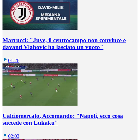
Marrucci: "Juve, il centrocampo non convince e
davanti Vlahovic ha lasciato un vuoto"
01:26
Calciomercato, Accomando: "Napoli, ecco cosa
succede con Lukaku"
02:03