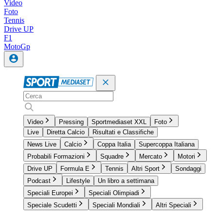
Video
Foto
Tennis
Drive UP
F1
MotoGp
Video
Pressing
Sportmediaset XXL
Foto
Live
Diretta Calcio
Risultati e Classifiche
News Live
Calcio
Coppa Italia
Supercoppa Italiana
Probabili Formazioni
Squadre
Mercato
Motori
Drive UP
Formula E
Tennis
Altri Sport
Sondaggi
Podcast
Lifestyle
Un libro a settimana
Speciali Europei
Speciali Olimpiadi
Speciale Scudetti
Speciali Mondiali
Altri Speciali