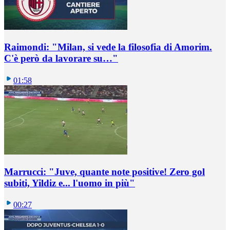
Raimondi: "Milan, si vede la filosofia di Amorim.
C'è però da lavorare su…"
01:58
Marrucci: "Juve, quante note positive! Zero gol
subiti, Yildiz e... l'uomo in più"
00:27