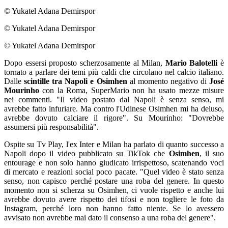
© Yukatel Adana Demirspor
© Yukatel Adana Demirspor
© Yukatel Adana Demirspor
Dopo essersi proposto scherzosamente al Milan,
Mario Balotelli
è
tornato a parlare dei temi più caldi che circolano nel calcio italiano.
Dalle
scintille tra Napoli e Osimhen
al momento negativo di
José
Mourinho
con la Roma, SuperMario non ha usato mezze misure
nei commenti. "Il video postato dal Napoli è senza senso, mi
avrebbe fatto infuriare. Ma contro l'Udinese Osimhen mi ha deluso,
avrebbe dovuto calciare il rigore". Su Mourinho: "Dovrebbe
assumersi più responsabilità".
Ospite su Tv Play, l'ex Inter e Milan ha parlato di quanto successo a
Napoli dopo il video pubblicato su TikTok che
Osimhen
, il suo
entourage e non solo hanno giudicato irrispettoso, scatenando voci
di mercato e reazioni social poco pacate. "Quel video è stato senza
senso, non capisco perché postare una roba del genere. In questo
momento non si scherza su Osimhen, ci vuole rispetto e anche lui
avrebbe dovuto avere rispetto dei tifosi e non togliere le foto da
Instagram, perché loro non hanno fatto niente. Se lo avessero
avvisato non avrebbe mai dato il consenso a una roba del genere".