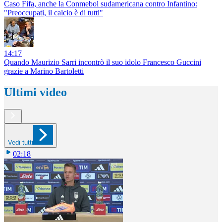
Caso Fifa, anche la Conmebol sudamericana contro Infantino:
"Preoccupati, il calcio è di tutti"
14:17
Quando Maurizio Sarri incontrò il suo idolo Francesco Guccini
grazie a Marino Bartoletti
Ultimi video
Vedi tutti
02:18