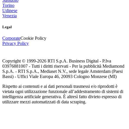
Sassuolo
Torino
Udinese
Venezia
Legal
Corporate
Cookie Policy
Privacy Policy
Copyright © 1999-
2026
RTI S.p.A. Business Digital - P.Iva
03976881007 - Tutti i diritti riservati - Per la pubblicità Mediamond
S.p.A. - RTI S.p.A., Mediaset N.V., sede legale Amsterdam (Paesi
Bassi) - Uffici Viale Europa 46, 20093 Cologno Monzese (MI)
Rispetto ai contenuti e ai dati personali trasmessi e/o riprodotti è
vietata ogni utilizzazione funzionale all’addestramento di sistemi di
intelligenza artificiale generativa. È altresì fatto divieto espresso di
utilizzare mezzi automatizzati di data scraping.