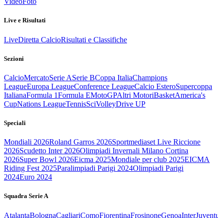
Video
Foto
Live e Risultati
Live
Diretta Calcio
Risultati e Classifiche
Sezioni
Calcio
Mercato
Serie A
Serie B
Coppa Italia
Champions
League
Europa League
Conference League
Calcio Estero
Supercoppa
Italiana
Formula 1
Formula E
MotoGP
Altri Motori
Basket
America's
Cup
Nations League
Tennis
Sci
Volley
Drive UP
Speciali
Mondiali 2026
Roland Garros 2026
Sportmediaset Live Riccione
2026
Scudetto Inter 2026
Olimpiadi Invernali Milano Cortina
2026
Super Bowl 2026
Eicma 2025
Mondiale per club 2025
EICMA
Riding Fest 2025
Paralimpiadi Parigi 2024
Olimpiadi Parigi
2024
Euro 2024
Squadra Serie A
Atalanta
Bologna
Cagliari
Como
Fiorentina
Frosinone
Genoa
Inter
Juvent