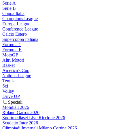
Serie A
Serie B
Coppa Italia
Champions League
Europa League
Conference League
Calcio Estero
Supercoppa Italiana
Formula 1
Formula E
MotoGP
Altri Motori
Basket
America's Cup
Nations League
Tennis
Sci
Volley
Drive UP
Speciali
Mondiali 2026
Roland Garros 2026
Sportmediaset Live Riccione 2026
Scudetto Inter 2026
Olimpiadi Invernali Milano Cortina 2026