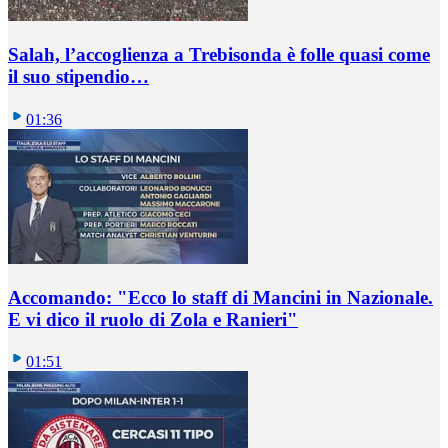
Salah, l’accoglienza a Trebisonda è folle quasi come
il suo stipendio…
01:36
Accomando: "Ecco lo staff di Mancini in Nazionale.
E vi dico il ruolo di Zola e Ranieri"
01:51