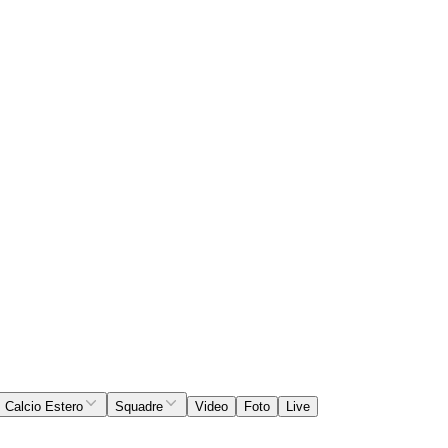
Calcio Estero
Squadre
Video
Foto
Live