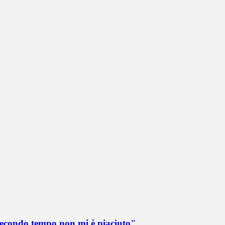
 secondo tempo non mi è piaciuto"