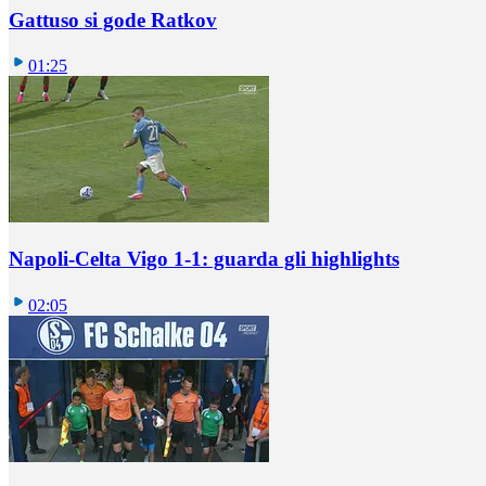
Gattuso si gode Ratkov
01:25
Napoli-Celta Vigo 1-1: guarda gli highlights
02:05