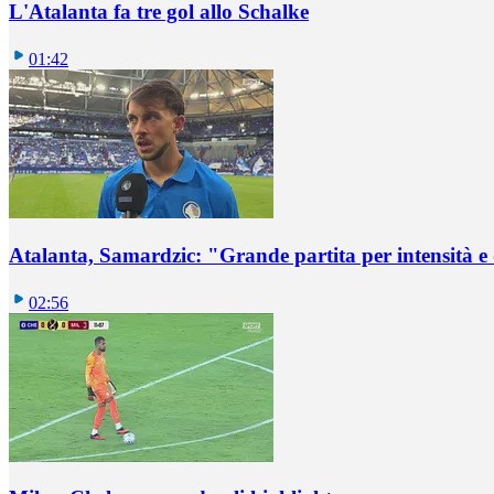
L'Atalanta fa tre gol allo Schalke
01:42
Atalanta, Samardzic: "Grande partita per intensità e
02:56