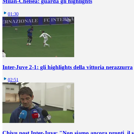
Milan-Chelsea: guarda gli highlights
01:30
Inter-Juve 2-1: gli highlights della vittoria nerazzurra
02:51
Chivu post Inter-Juve: "Non siamo ancora pronti, il