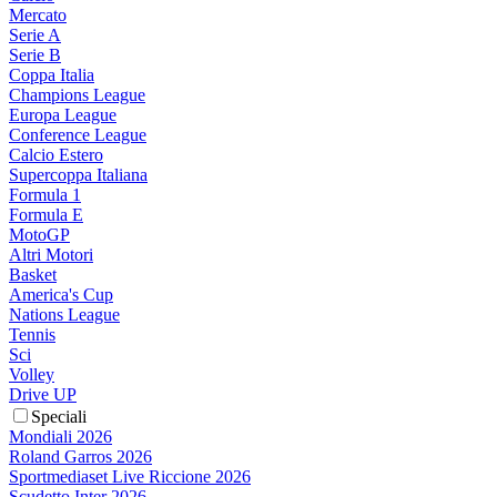
Mercato
Serie A
Serie B
Coppa Italia
Champions League
Europa League
Conference League
Calcio Estero
Supercoppa Italiana
Formula 1
Formula E
MotoGP
Altri Motori
Basket
America's Cup
Nations League
Tennis
Sci
Volley
Drive UP
Speciali
Mondiali 2026
Roland Garros 2026
Sportmediaset Live Riccione 2026
Scudetto Inter 2026