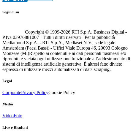
Seguici su
Copyright © 1999-
2026
RTI S.p.A. Business Digital -
P.Iva 03976881007 - Tutti i diritti riservati - Per la pubblicità
Mediamond S.p.A. - RTI S.p.A., Mediaset N.V., sede legale
Amsterdam (Paesi Bassi) - Uffici Viale Europa 46, 20093 Cologno
Monzese (MI)
Rispetto ai contenuti e ai dati personali trasmessi e/o
riprodotti è vietata ogni utilizzazione funzionale all’addestramento di
sistemi di intelligenza artificiale generativa. È altresì fatto divieto
espresso di utilizzare mezzi automatizzati di data scraping.
Legal
Corporate
Privacy Policy
Cookie Policy
Media
Video
Foto
Live e Risultati