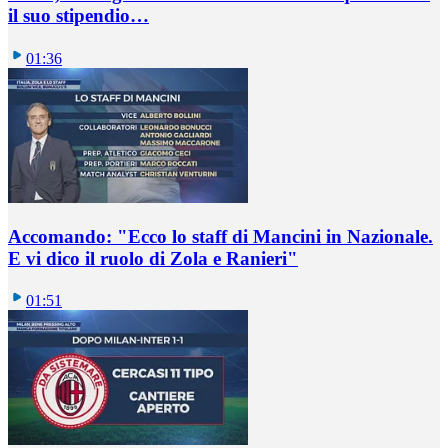
il suo stipendio…
01:36
Accomando: "Ecco lo staff di Mancini in Nazionale.
E vi dico il ruolo di Zola e Ranieri"
01:51