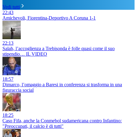
Vedi tutti
22:43
Amichevoli, Fiorentina-Deportivo A Coruna 1-1
22:13
Salah, l’accoglienza a Trebisonda è folle quasi come il suo
stipendio… IL VIDEO
18:57
Dimarco, l’omaggio a Baresi in conferenza si trasforma in una
figuraccia social
18:25
Caso Fifa, anche la Conmebol sudamericana contro Infantino:
"Preoccupati, il calcio è di tutti"