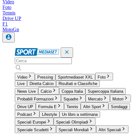
Video
Foto
Tennis
Drive UP
F1
MotoGp
Video
Pressing
Sportmediaset XXL
Foto
Live
Diretta Calcio
Risultati e Classifiche
News Live
Calcio
Coppa Italia
Supercoppa Italiana
Probabili Formazioni
Squadre
Mercato
Motori
Drive UP
Formula E
Tennis
Altri Sport
Sondaggi
Podcast
Lifestyle
Un libro a settimana
Speciali Europei
Speciali Olimpiadi
Speciale Scudetti
Speciali Mondiali
Altri Speciali