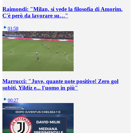
Raimondi: "Milan, si vede la filosofia di Amorim.
C'è però da lavorare su…"
01:58
Marrucci: "Juve, quante note positive! Zero gol
subiti, Yildiz e... l'uomo in più"
00:27