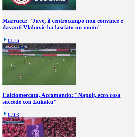
Marrucci: "Juve, il centrocampo non convince e
davanti Vlahovic ha lasciato un vuoto"
01:26
Calciomercato, Accomando: "Napoli, ecco cosa
succede con Lukaku"
02:03