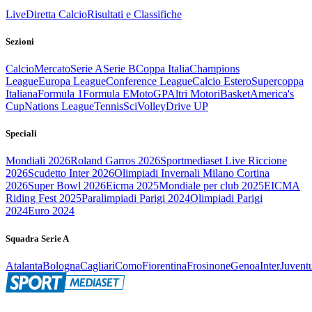
Live
Diretta Calcio
Risultati e Classifiche
Sezioni
Calcio
Mercato
Serie A
Serie B
Coppa Italia
Champions
League
Europa League
Conference League
Calcio Estero
Supercoppa
Italiana
Formula 1
Formula E
MotoGP
Altri Motori
Basket
America's
Cup
Nations League
Tennis
Sci
Volley
Drive UP
Speciali
Mondiali 2026
Roland Garros 2026
Sportmediaset Live Riccione
2026
Scudetto Inter 2026
Olimpiadi Invernali Milano Cortina
2026
Super Bowl 2026
Eicma 2025
Mondiale per club 2025
EICMA
Riding Fest 2025
Paralimpiadi Parigi 2024
Olimpiadi Parigi
2024
Euro 2024
Squadra Serie A
Atalanta
Bologna
Cagliari
Como
Fiorentina
Frosinone
Genoa
Inter
Juvent