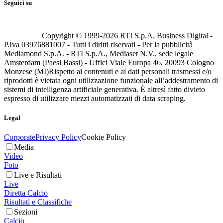
Seguici su
Copyright © 1999-
2026
RTI S.p.A. Business Digital -
P.Iva 03976881007 - Tutti i diritti riservati - Per la pubblicità
Mediamond S.p.A. - RTI S.p.A., Mediaset N.V., sede legale
Amsterdam (Paesi Bassi) - Uffici Viale Europa 46, 20093 Cologno
Monzese (MI)
Rispetto ai contenuti e ai dati personali trasmessi e/o
riprodotti è vietata ogni utilizzazione funzionale all’addestramento di
sistemi di intelligenza artificiale generativa. È altresì fatto divieto
espresso di utilizzare mezzi automatizzati di data scraping.
Legal
Corporate
Privacy Policy
Cookie Policy
Media
Video
Foto
Live e Risultati
Live
Diretta Calcio
Risultati e Classifiche
Sezioni
Calcio