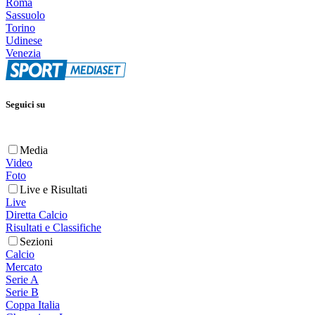
Roma
Sassuolo
Torino
Udinese
Venezia
Seguici su
Media
Video
Foto
Live e Risultati
Live
Diretta Calcio
Risultati e Classifiche
Sezioni
Calcio
Mercato
Serie A
Serie B
Coppa Italia