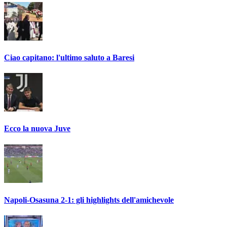
Ciao capitano: l'ultimo saluto a Baresi
Ecco la nuova Juve
Napoli-Osasuna 2-1: gli highlights dell'amichevole