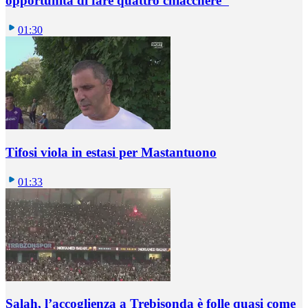
opportunità di fare quattro chiacchere"
01:30
Tifosi viola in estasi per Mastantuono
01:33
Salah, l’accoglienza a Trebisonda è folle quasi come