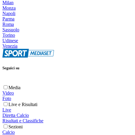
Milan
Monza
Napoli
Parma
Roma
Sassuolo
Torino
Udinese
Venezia
Seguici su
Media
Video
Foto
Live e Risultati
Live
Diretta Calcio
Risultati e Classifiche
Sezioni
Calcio