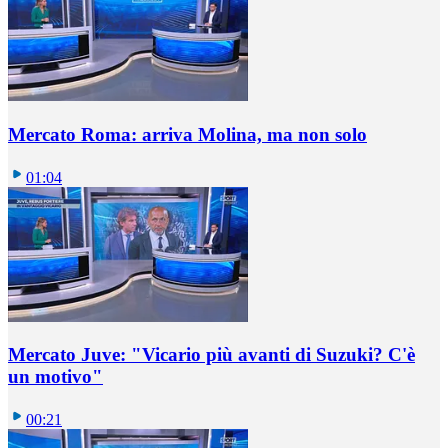
Mercato Roma: arriva Molina, ma non solo
01:04
Mercato Juve: "Vicario più avanti di Suzuki? C'è
un motivo"
00:21