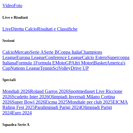
Video
Foto
Live e Risultati
Live
Diretta Calcio
Risultati e Classifiche
Sezioni
Calcio
Mercato
Serie A
Serie B
Coppa Italia
Champions
League
Europa League
Conference League
Calcio Estero
Supercoppa
Italiana
Formula 1
Formula E
MotoGP
Altri Motori
Basket
America's
Cup
Nations League
Tennis
Sci
Volley
Drive UP
Speciali
Mondiali 2026
Roland Garros 2026
Sportmediaset Live Riccione
2026
Scudetto Inter 2026
Olimpiadi Invernali Milano Cortina
2026
Super Bowl 2026
Eicma 2025
Mondiale per club 2025
EICMA
Riding Fest 2025
Paralimpiadi Parigi 2024
Olimpiadi Parigi
2024
Euro 2024
Squadra Serie A