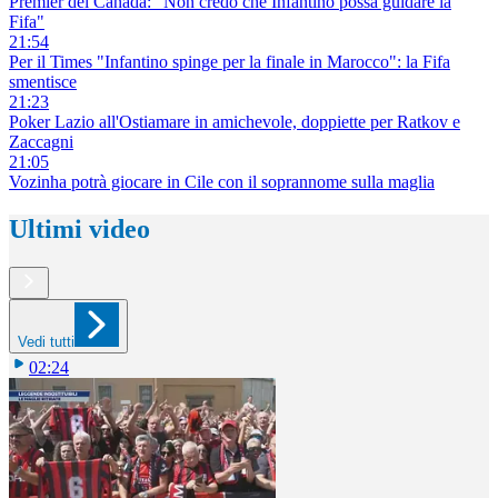
Premier del Canada: "Non credo che Infantino possa guidare la
Fifa"
21:54
Per il Times "Infantino spinge per la finale in Marocco": la Fifa
smentisce
21:23
Poker Lazio all'Ostiamare in amichevole, doppiette per Ratkov e
Zaccagni
21:05
Vozinha potrà giocare in Cile con il soprannome sulla maglia
Ultimi video
Vedi tutti
02:24