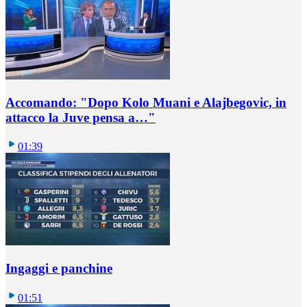
Accomando: "Dopo Kolo Muani e Alajbegovic, in
attacco la Juve pensa a…"
01:39
Ingaggi e panchine
01:51