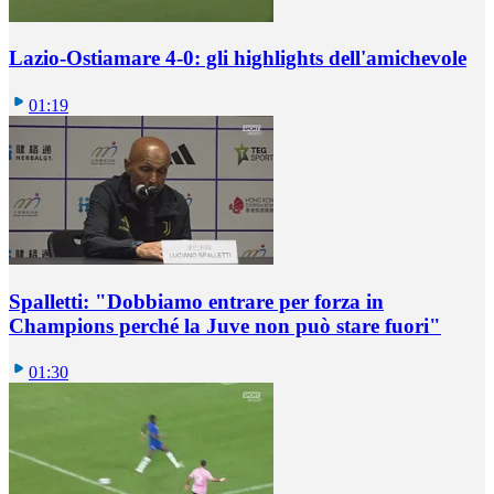
Lazio-Ostiamare 4-0: gli highlights dell'amichevole
01:19
Spalletti: "Dobbiamo entrare per forza in
Champions perché la Juve non può stare fuori"
01:30