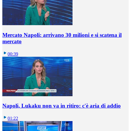
Mercato Napoli: arrivano 30 milioni e si scatena il
mercato
00:39
Napoli, Lukaku non va in ritiro: c'è aria di addio
01:22