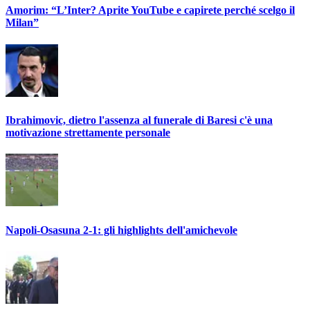
Amorim: “L’Inter? Aprite YouTube e capirete perché scelgo il
Milan”
Ibrahimovic, dietro l'assenza al funerale di Baresi c'è una
motivazione strettamente personale
Napoli-Osasuna 2-1: gli highlights dell'amichevole