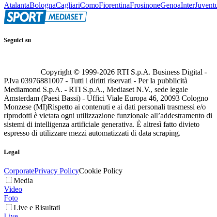
Atalanta
Bologna
Cagliari
Como
Fiorentina
Frosinone
Genoa
Inter
Juvent
Seguici su
Copyright © 1999-
2026
RTI S.p.A. Business Digital -
P.Iva 03976881007 - Tutti i diritti riservati - Per la pubblicità
Mediamond S.p.A. - RTI S.p.A., Mediaset N.V., sede legale
Amsterdam (Paesi Bassi) - Uffici Viale Europa 46, 20093 Cologno
Monzese (MI)
Rispetto ai contenuti e ai dati personali trasmessi e/o
riprodotti è vietata ogni utilizzazione funzionale all’addestramento di
sistemi di intelligenza artificiale generativa. È altresì fatto divieto
espresso di utilizzare mezzi automatizzati di data scraping.
Legal
Corporate
Privacy Policy
Cookie Policy
Media
Video
Foto
Live e Risultati
Live