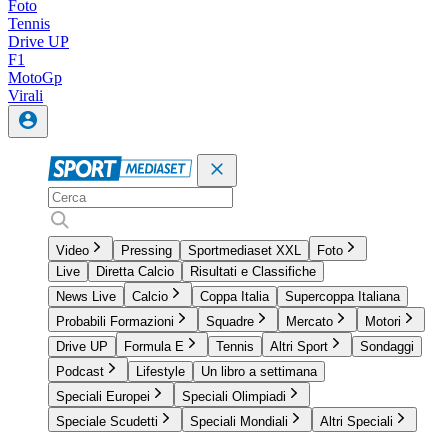
Foto
Tennis
Drive UP
F1
MotoGp
Virali
Video
Pressing
Sportmediaset XXL
Foto
Live
Diretta Calcio
Risultati e Classifiche
News Live
Calcio
Coppa Italia
Supercoppa Italiana
Probabili Formazioni
Squadre
Mercato
Motori
Drive UP
Formula E
Tennis
Altri Sport
Sondaggi
Podcast
Lifestyle
Un libro a settimana
Speciali Europei
Speciali Olimpiadi
Speciale Scudetti
Speciali Mondiali
Altri Speciali