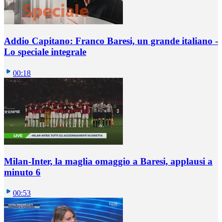
Addio Capitano: Franco Baresi, un grande italiano -
Lo speciale integrale
00:18
Milan-Inter, la maglia omaggio a Baresi, applausi a
minuto 6
00:53