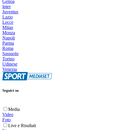
Genoa
Inter
Juventus
Lazio
Lecce
Milan
Monza
Napoli
Parma
Roma
Sassuolo
Torino
Udinese
Venezia
Seguici su
Media
Video
Foto
Live e Risultati