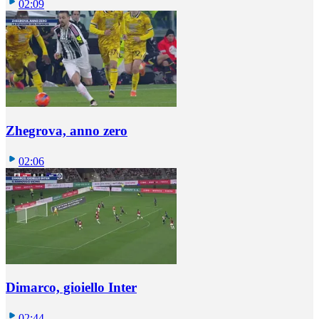
02:09
Zhegrova, anno zero
02:06
Dimarco, gioiello Inter
02:44