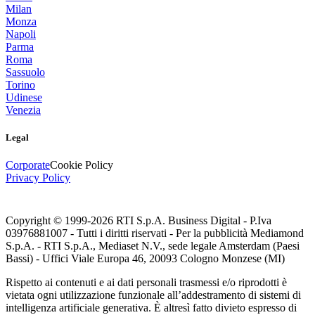
Milan
Monza
Napoli
Parma
Roma
Sassuolo
Torino
Udinese
Venezia
Legal
Corporate
Cookie Policy
Privacy Policy
Copyright © 1999-
2026
RTI S.p.A. Business Digital - P.Iva
03976881007 - Tutti i diritti riservati - Per la pubblicità Mediamond
S.p.A. - RTI S.p.A., Mediaset N.V., sede legale Amsterdam (Paesi
Bassi) - Uffici Viale Europa 46, 20093 Cologno Monzese (MI)
Rispetto ai contenuti e ai dati personali trasmessi e/o riprodotti è
vietata ogni utilizzazione funzionale all’addestramento di sistemi di
intelligenza artificiale generativa. È altresì fatto divieto espresso di