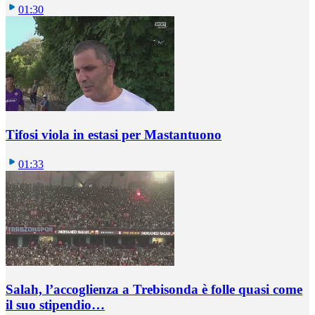
01:30
Tifosi viola in estasi per Mastantuono
01:33
Salah, l’accoglienza a Trebisonda è folle quasi come
il suo stipendio…