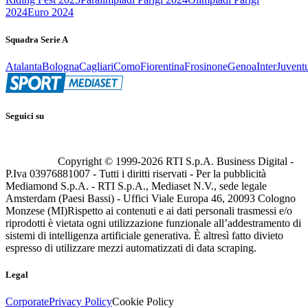
2024
Euro 2024
Squadra Serie A
Atalanta
Bologna
Cagliari
Como
Fiorentina
Frosinone
Genoa
Inter
Juvent
Seguici su
Copyright © 1999-
2026
RTI S.p.A. Business Digital -
P.Iva 03976881007 - Tutti i diritti riservati - Per la pubblicità
Mediamond S.p.A. - RTI S.p.A., Mediaset N.V., sede legale
Amsterdam (Paesi Bassi) - Uffici Viale Europa 46, 20093 Cologno
Monzese (MI)
Rispetto ai contenuti e ai dati personali trasmessi e/o
riprodotti è vietata ogni utilizzazione funzionale all’addestramento di
sistemi di intelligenza artificiale generativa. È altresì fatto divieto
espresso di utilizzare mezzi automatizzati di data scraping.
Legal
Corporate
Privacy Policy
Cookie Policy