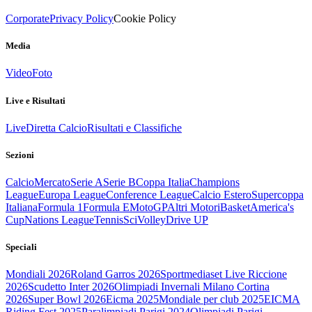
Corporate
Privacy Policy
Cookie Policy
Media
Video
Foto
Live e Risultati
Live
Diretta Calcio
Risultati e Classifiche
Sezioni
Calcio
Mercato
Serie A
Serie B
Coppa Italia
Champions
League
Europa League
Conference League
Calcio Estero
Supercoppa
Italiana
Formula 1
Formula E
MotoGP
Altri Motori
Basket
America's
Cup
Nations League
Tennis
Sci
Volley
Drive UP
Speciali
Mondiali 2026
Roland Garros 2026
Sportmediaset Live Riccione
2026
Scudetto Inter 2026
Olimpiadi Invernali Milano Cortina
2026
Super Bowl 2026
Eicma 2025
Mondiale per club 2025
EICMA
Riding Fest 2025
Paralimpiadi Parigi 2024
Olimpiadi Parigi