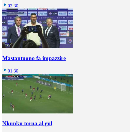
02:30
Mastantuono fa impazzire
01:30
Nkunku torna al gol