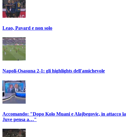
Leao, Pavard e non solo
Napoli-Osasuna 2-1: gli highlights dell'amichevole
Accomando: "Dopo Kolo Muani e Alajbegovic, in attacco la
Juve pensa a…"