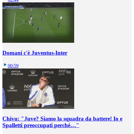
Domani c'è Juventus-Inter
00:59
Chivu: "Juve? Siamo la squadra da battere! Io e
Spalletti preoccupati perché…"