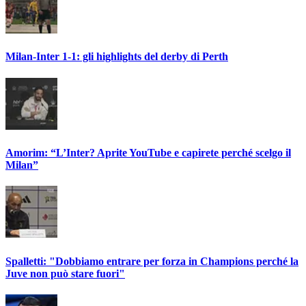
Milan-Inter 1-1: gli highlights del derby di Perth
Amorim: “L’Inter? Aprite YouTube e capirete perché scelgo il
Milan”
Spalletti: "Dobbiamo entrare per forza in Champions perché la
Juve non può stare fuori"