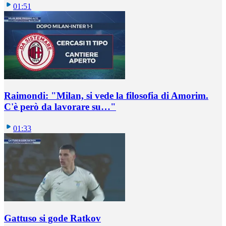
01:51
Raimondi: "Milan, si vede la filosofia di Amorim.
C'è però da lavorare su…"
01:33
Gattuso si gode Ratkov