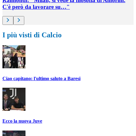
Raimondi: "Milan, si vede la filosofia di Amorim.
C'è però da lavorare su…"
I più visti di Calcio
Ciao capitano: l'ultimo saluto a Baresi
Ecco la nuova Juve