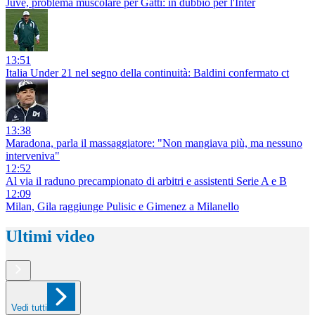
Juve, problema muscolare per Gatti: in dubbio per l'Inter
13:51
Italia Under 21 nel segno della continuità: Baldini confermato ct
13:38
Maradona, parla il massaggiatore: "Non mangiava più, ma nessuno
interveniva"
12:52
Al via il raduno precampionato di arbitri e assistenti Serie A e B
12:09
Milan, Gila raggiunge Pulisic e Gimenez a Milanello
Ultimi video
Vedi tutti