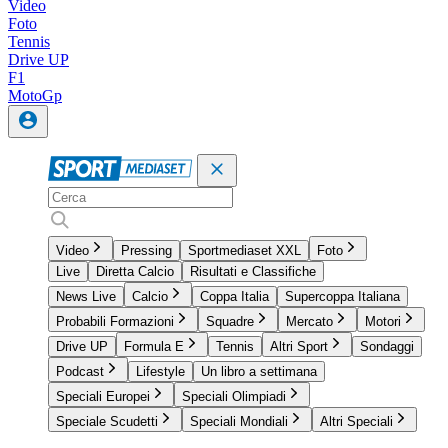
Video
Foto
Tennis
Drive UP
F1
MotoGp
Video
Pressing
Sportmediaset XXL
Foto
Live
Diretta Calcio
Risultati e Classifiche
News Live
Calcio
Coppa Italia
Supercoppa Italiana
Probabili Formazioni
Squadre
Mercato
Motori
Drive UP
Formula E
Tennis
Altri Sport
Sondaggi
Podcast
Lifestyle
Un libro a settimana
Speciali Europei
Speciali Olimpiadi
Speciale Scudetti
Speciali Mondiali
Altri Speciali