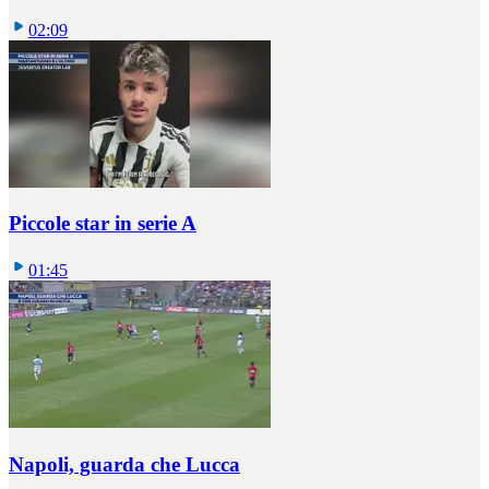
02:09
Piccole star in serie A
01:45
Napoli, guarda che Lucca