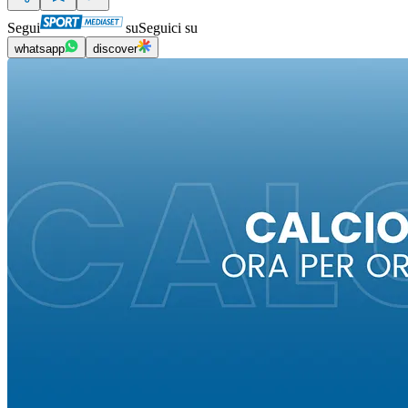
Segui
su
Seguici su
whatsapp
discover