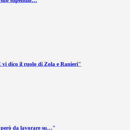
l suo stipendio…
vi dico il ruolo di Zola e Ranieri"
è però da lavorare su…"