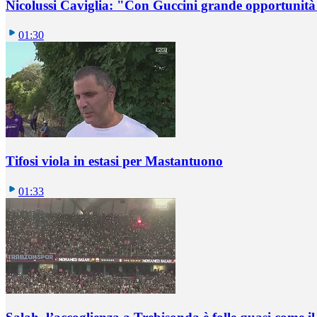
Nicolussi Caviglia: "Con Guccini grande opportunità 
01:30
Tifosi viola in estasi per Mastantuono
01:33