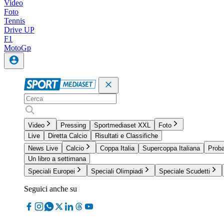
Video
Foto
Tennis
Drive UP
F1
MotoGp
Video
Pressing
Sportmediaset XXL
Foto
Live
Diretta Calcio
Risultati e Classifiche
News Live
Calcio
Coppa Italia
Supercoppa Italiana
Proba
Un libro a settimana
Speciali Europei
Speciali Olimpiadi
Speciale Scudetti
Seguici anche su