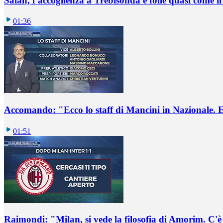
Salah, l’accoglienza a Trebisonda è folle quasi come i
01:36
Accomando: "Ecco lo staff di Mancini in Nazionale. E 
01:51
Raimondi: "Milan, si vede la filosofia di Amorim. C'