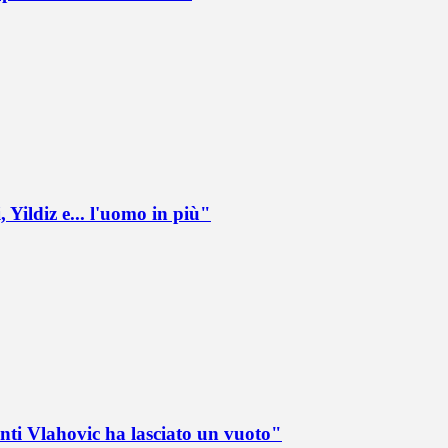
 Yildiz e... l'uomo in più"
nti Vlahovic ha lasciato un vuoto"