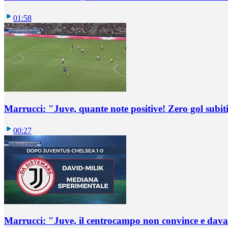
01:58
Marrucci: "Juve, quante note positive! Zero gol subiti,
00:27
Marrucci: "Juve, il centrocampo non convince e dava