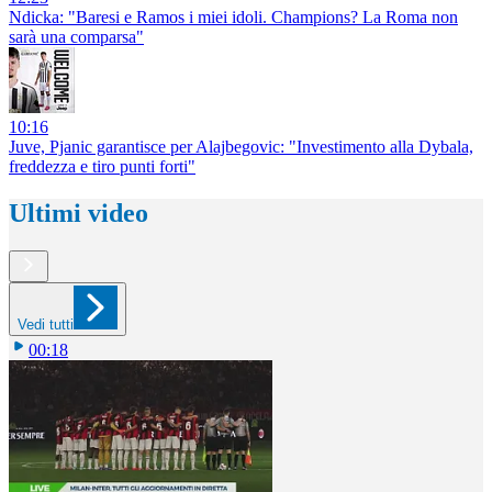
Ndicka: "Baresi e Ramos i miei idoli. Champions? La Roma non
sarà una comparsa"
10:16
Juve, Pjanic garantisce per Alajbegovic: "Investimento alla Dybala,
freddezza e tiro punti forti"
Ultimi video
Vedi tutti
00:18