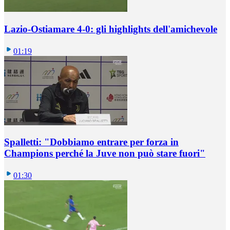
Lazio-Ostiamare 4-0: gli highlights dell'amichevole
01:19
Spalletti: "Dobbiamo entrare per forza in
Champions perché la Juve non può stare fuori"
01:30