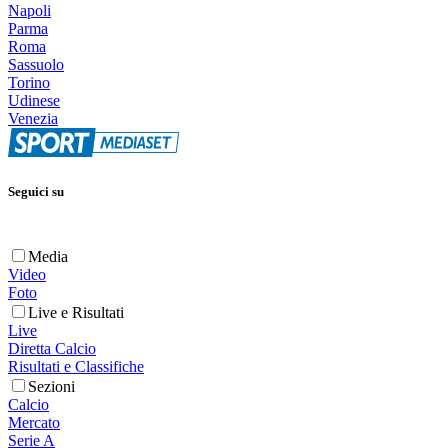
Napoli
Parma
Roma
Sassuolo
Torino
Udinese
Venezia
Seguici su
Media
Video
Foto
Live e Risultati
Live
Diretta Calcio
Risultati e Classifiche
Sezioni
Calcio
Mercato
Serie A