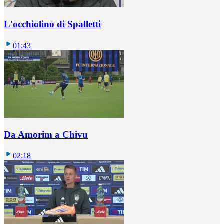
L'occhiolino di Spalletti
01:43
Da Amorim a Chivu
02:18