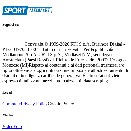
Seguici su
Copyright © 1999-
2026
RTI S.p.A. Business Digital -
P.Iva 03976881007 - Tutti i diritti riservati - Per la pubblicità
Mediamond S.p.A. - RTI S.p.A., Mediaset N.V., sede legale
Amsterdam (Paesi Bassi) - Uffici Viale Europa 46, 20093 Cologno
Monzese (MI)
Rispetto ai contenuti e ai dati personali trasmessi e/o
riprodotti è vietata ogni utilizzazione funzionale all’addestramento di
sistemi di intelligenza artificiale generativa. È altresì fatto divieto
espresso di utilizzare mezzi automatizzati di data scraping.
Legal
Corporate
Privacy Policy
Cookie Policy
Media
Video
Foto