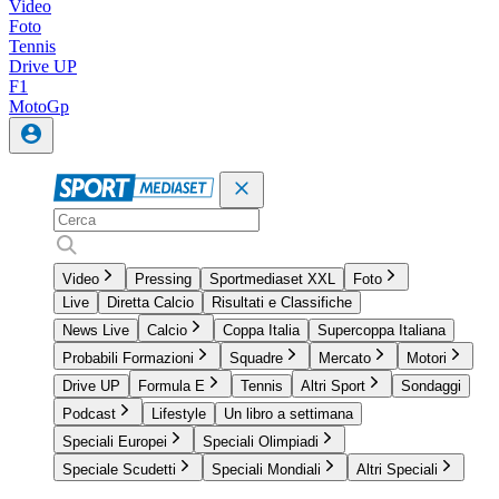
Video
Foto
Tennis
Drive UP
F1
MotoGp
Video
Pressing
Sportmediaset XXL
Foto
Live
Diretta Calcio
Risultati e Classifiche
News Live
Calcio
Coppa Italia
Supercoppa Italiana
Probabili Formazioni
Squadre
Mercato
Motori
Drive UP
Formula E
Tennis
Altri Sport
Sondaggi
Podcast
Lifestyle
Un libro a settimana
Speciali Europei
Speciali Olimpiadi
Speciale Scudetti
Speciali Mondiali
Altri Speciali