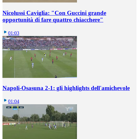
Nicolussi Caviglia: "Con Guccini grande
opportunità di fare quattro chiacchere"
01:03
Napoli-Osasuna 2-1: gli highlights dell'amichevole
01:04