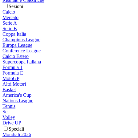
Risultati e Classifiche
Sezioni
Calcio
Mercato
Serie A
Serie B
Coppa Italia
Champions League
Europa League
Conference League
Calcio Estero
Supercoppa Italiana
Formula 1
Formula E
MotoGP
Altri Motori
Basket
America's Cup
Nations League
Tennis
Sci
Volley
Drive UP
Speciali
Mondiali 2026