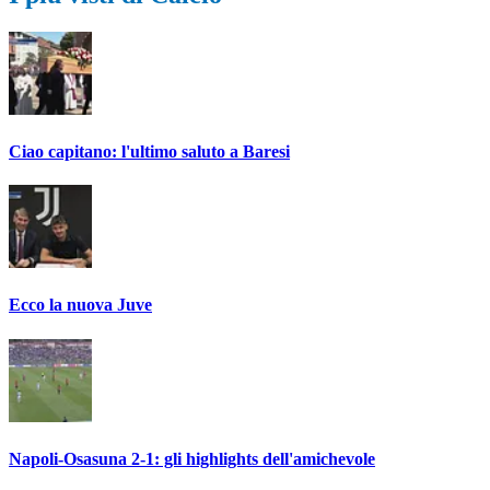
Ciao capitano: l'ultimo saluto a Baresi
Ecco la nuova Juve
Napoli-Osasuna 2-1: gli highlights dell'amichevole