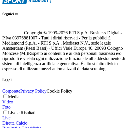
Seguici su
Copyright © 1999-
2026
RTI S.p.A. Business Digital -
P.Iva 03976881007 - Tutti i diritti riservati - Per la pubblicità
Mediamond S.p.A. - RTI S.p.A., Mediaset N.V., sede legale
Amsterdam (Paesi Bassi) - Uffici Viale Europa 46, 20093 Cologno
Monzese (MI)
Rispetto ai contenuti e ai dati personali trasmessi e/o
riprodotti è vietata ogni utilizzazione funzionale all’addestramento di
sistemi di intelligenza artificiale generativa. È altresì fatto divieto
espresso di utilizzare mezzi automatizzati di data scraping.
Legal
Corporate
Privacy Policy
Cookie Policy
Media
Video
Foto
Live e Risultati
Live
Diretta Calcio