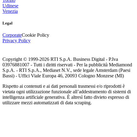
Torino
Udinese
Venezia
Legal
Corporate
Cookie Policy
Privacy Policy
Copyright © 1999-
2026
RTI S.p.A. Business Digital - P.Iva
03976881007 - Tutti i diritti riservati - Per la pubblicità Mediamond
S.p.A. - RTI S.p.A., Mediaset N.V., sede legale Amsterdam (Paesi
Bassi) - Uffici Viale Europa 46, 20093 Cologno Monzese (MI)
Rispetto ai contenuti e ai dati personali trasmessi e/o riprodotti è
vietata ogni utilizzazione funzionale all’addestramento di sistemi di
intelligenza artificiale generativa. È altresì fatto divieto espresso di
utilizzare mezzi automatizzati di data scraping.