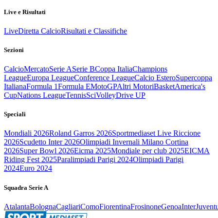
Live e Risultati
Live
Diretta Calcio
Risultati e Classifiche
Sezioni
Calcio
Mercato
Serie A
Serie B
Coppa Italia
Champions
League
Europa League
Conference League
Calcio Estero
Supercoppa
Italiana
Formula 1
Formula E
MotoGP
Altri Motori
Basket
America's
Cup
Nations League
Tennis
Sci
Volley
Drive UP
Speciali
Mondiali 2026
Roland Garros 2026
Sportmediaset Live Riccione
2026
Scudetto Inter 2026
Olimpiadi Invernali Milano Cortina
2026
Super Bowl 2026
Eicma 2025
Mondiale per club 2025
EICMA
Riding Fest 2025
Paralimpiadi Parigi 2024
Olimpiadi Parigi
2024
Euro 2024
Squadra Serie A
Atalanta
Bologna
Cagliari
Como
Fiorentina
Frosinone
Genoa
Inter
Juvent