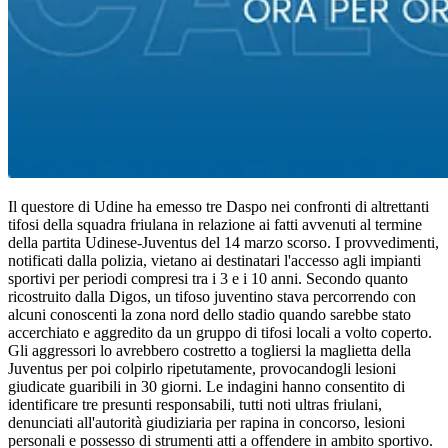
Il questore di Udine ha emesso tre Daspo nei confronti di altrettanti
tifosi della squadra friulana in relazione ai fatti avvenuti al termine
della partita Udinese-Juventus del 14 marzo scorso. I provvedimenti,
notificati dalla polizia, vietano ai destinatari l'accesso agli impianti
sportivi per periodi compresi tra i 3 e i 10 anni. Secondo quanto
ricostruito dalla Digos, un tifoso juventino stava percorrendo con
alcuni conoscenti la zona nord dello stadio quando sarebbe stato
accerchiato e aggredito da un gruppo di tifosi locali a volto coperto.
Gli aggressori lo avrebbero costretto a togliersi la maglietta della
Juventus per poi colpirlo ripetutamente, provocandogli lesioni
giudicate guaribili in 30 giorni. Le indagini hanno consentito di
identificare tre presunti responsabili, tutti noti ultras friulani,
denunciati all'autorità giudiziaria per rapina in concorso, lesioni
personali e possesso di strumenti atti a offendere in ambito sportivo.