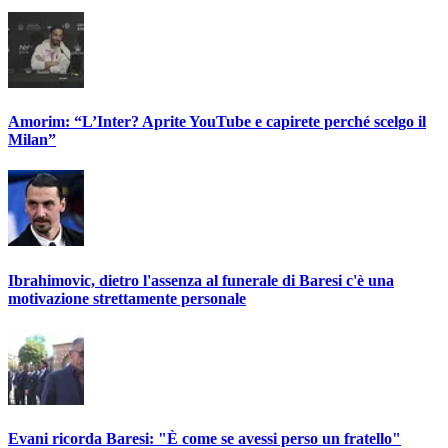
Amorim: “L’Inter? Aprite YouTube e capirete perché scelgo il
Milan”
Ibrahimovic, dietro l'assenza al funerale di Baresi c'è una
motivazione strettamente personale
Evani ricorda Baresi: "È come se avessi perso un fratello"