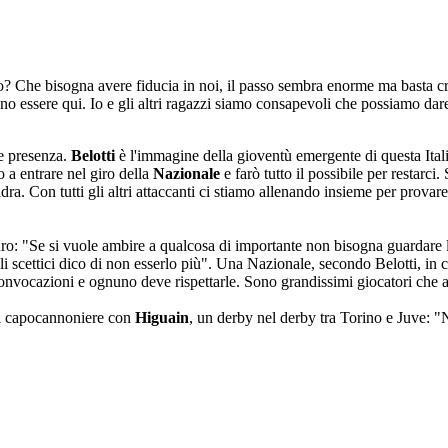
o? Che bisogna avere fiducia in noi, il passo sembra enorme ma basta cre
no essere qui. Io e gli altri ragazzi siamo consapevoli che possiamo da
e presenza.
Belotti
è l'immagine della gioventù emergente di questa Ital
 a entrare nel giro della
Nazionale
e farò tutto il possibile per restarc
adra. Con tutti gli altri attaccanti ci stiamo allenando insieme per prov
uro: "Se si vuole ambire a qualcosa di importante non bisogna guardare 
li scettici dico di non esserlo più". Una Nazionale, secondo Belotti, in
 convocazioni e ognuno deve rispettarle. Sono grandissimi giocatori che 
o di capocannoniere con
Higuain
, un derby nel derby tra Torino e Juve: "