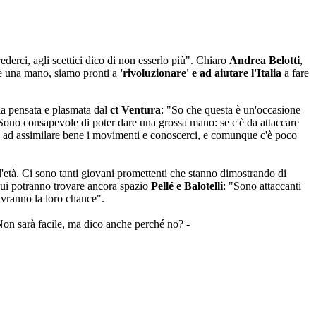
derci, agli scettici dico di non esserlo più". Chiaro
Andrea Belotti
,
re una mano, siamo pronti a
'rivoluzionare' e ad aiutare l'Italia
a fare
ia pensata e plasmata dal
ct Ventura
: "So che questa è un'occasione
i. Sono consapevole di poter dare una grossa mano: se c'è da attaccare
are ad assimilare bene i movimenti e conoscerci, e comunque c'è poco
l'età. Ci sono tanti giovani promettenti che stanno dimostrando di
 cui potranno trovare ancora spazio
Pellé e Balotelli
: "Sono attaccanti
avranno la loro chance".
Non sarà facile, ma dico anche perché no? -