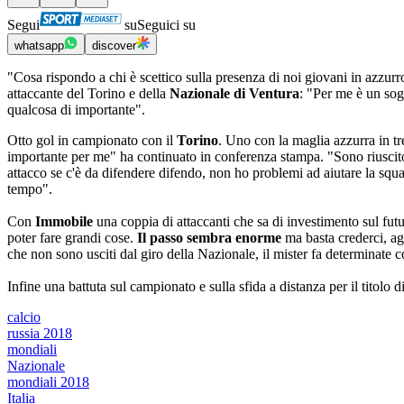
Segui
su
Seguici su
whatsapp
discover
"Cosa rispondo a chi è scettico sulla presenza di noi giovani in azzurr
attaccante del Torino e della
Nazionale di Ventura
: "Per me è un sog
qualcosa di importante".
Otto gol in campionato con il
Torino
. Uno con la maglia azzurra in tr
importante per me" ha continuato in conferenza stampa. "Sono riuscito
attacco se c'è da difendere difendo, non ho problemi ad aiutare la squ
tempo".
Con
Immobile
una coppia di attaccanti che sa di investimento sul fut
poter fare grandi cose.
Il passo sembra enorme
ma basta crederci, ag
che non sono usciti dal giro della Nazionale, il mister fa determinate
Infine una battuta sul campionato e sulla sfida a distanza per il titol
calcio
russia 2018
mondiali
Nazionale
mondiali 2018
Italia