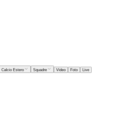
Calcio Estero
Squadre
Video
Foto
Live