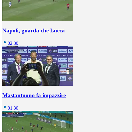
Napoli, guarda che Lucca
02:30
Mastantuono fa impazzire
01:30