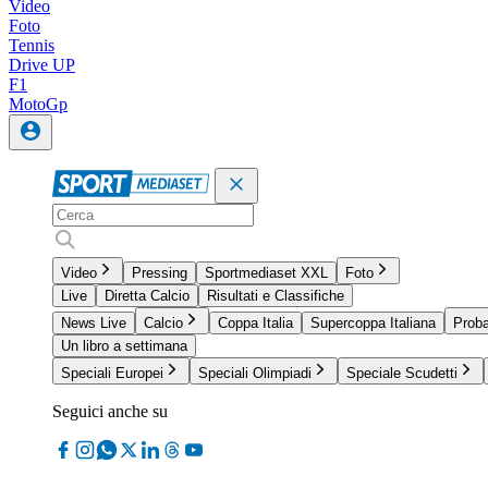
Video
Foto
Tennis
Drive UP
F1
MotoGp
Video
Pressing
Sportmediaset XXL
Foto
Live
Diretta Calcio
Risultati e Classifiche
News Live
Calcio
Coppa Italia
Supercoppa Italiana
Proba
Un libro a settimana
Speciali Europei
Speciali Olimpiadi
Speciale Scudetti
Seguici anche su