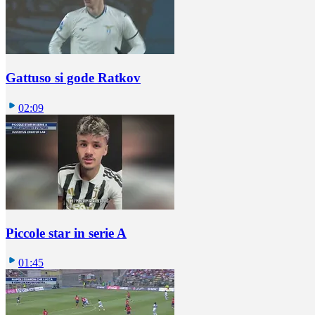
Gattuso si gode Ratkov
02:09
Piccole star in serie A
01:45