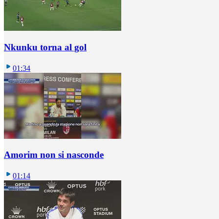
Nkunku torna al gol
01:34
Amorim non si nasconde
01:14