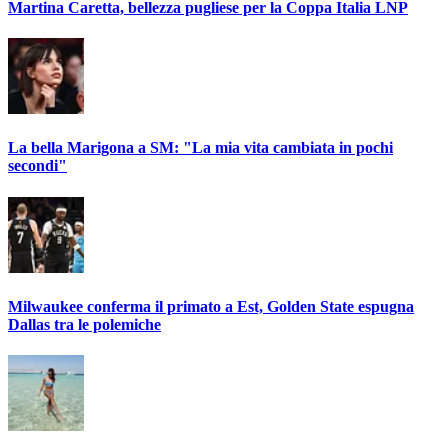
Martina Caretta, bellezza pugliese per la Coppa Italia LNP
La bella Marigona a SM: "La mia vita cambiata in pochi
secondi"
Milwaukee conferma il primato a Est, Golden State espugna
Dallas tra le polemiche