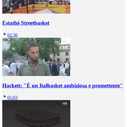
Estathè Streetbasket
02:36
Hackett: "È un Italbasket ambiziosa e promettente"
01:03