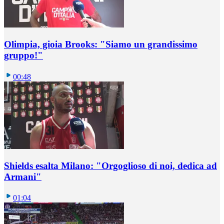
Olimpia, gioia Brooks: "Siamo un grandissimo
gruppo!"
00:48
Shields esalta Milano: "Orgoglioso di noi, dedica ad
Armani"
01:04