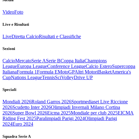
Video
Foto
Live e Risultati
Live
Diretta Calcio
Risultati e Classifiche
Sezioni
Calcio
Mercato
Serie A
Serie B
Coppa Italia
Champions
League
Europa League
Conference League
Calcio Estero
Supercoppa
Italiana
Formula 1
Formula E
MotoGP
Altri Motori
Basket
America's
Cup
Nations League
Tennis
Sci
Volley
Drive UP
Speciali
Mondiali 2026
Roland Garros 2026
Sportmediaset Live Riccione
2026
Scudetto Inter 2026
Olimpiadi Invernali Milano Cortina
2026
Super Bowl 2026
Eicma 2025
Mondiale per club 2025
EICMA
Riding Fest 2025
Paralimpiadi Parigi 2024
Olimpiadi Parigi
2024
Euro 2024
Squadra Serie A