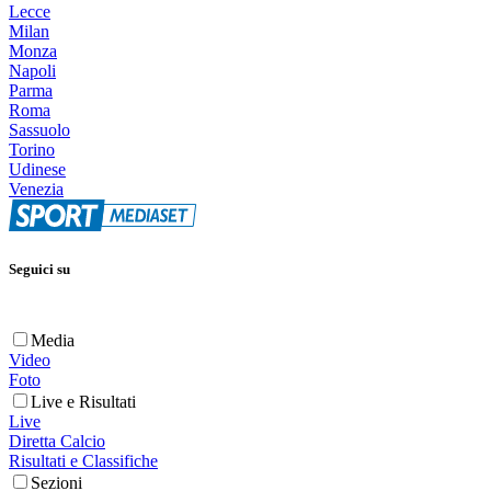
Lecce
Milan
Monza
Napoli
Parma
Roma
Sassuolo
Torino
Udinese
Venezia
Seguici su
Media
Video
Foto
Live e Risultati
Live
Diretta Calcio
Risultati e Classifiche
Sezioni