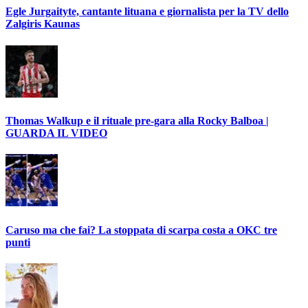
Egle Jurgaityte, cantante lituana e giornalista per la TV dello
Zalgiris Kaunas
Thomas Walkup e il rituale pre-gara alla Rocky Balboa |
GUARDA IL VIDEO
Caruso ma che fai? La stoppata di scarpa costa a OKC tre
punti