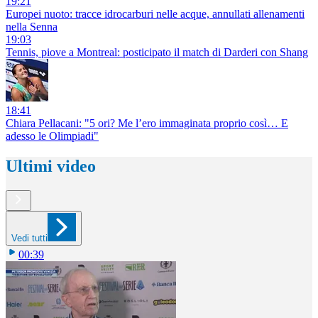
19:21
Europei nuoto: tracce idrocarburi nelle acque, annullati allenamenti
nella Senna
19:03
Tennis, piove a Montreal: posticipato il match di Darderi con Shang
18:41
Chiara Pellacani: "5 ori? Me l’ero immaginata proprio così… E
adesso le Olimpiadi"
Ultimi video
Vedi tutti
00:39