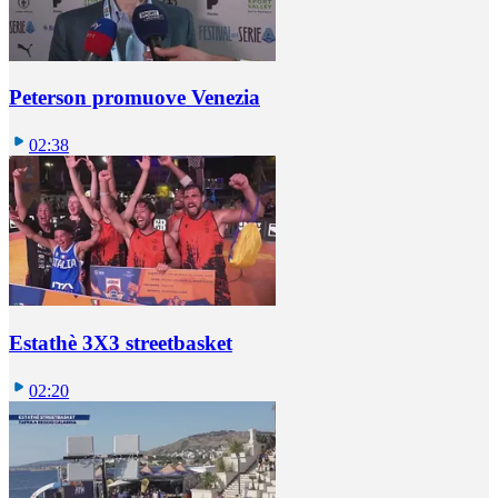
Peterson promuove Venezia
02:38
Estathè 3X3 streetbasket
02:20