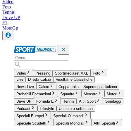
Video
Foto
Tennis
Drive UP
F1
MotoGp
Video
Pressing
Sportmediaset XXL
Foto
Live
Diretta Calcio
Risultati e Classifiche
News Live
Calcio
Coppa Italia
Supercoppa Italiana
Probabili Formazioni
Squadre
Mercato
Motori
Drive UP
Formula E
Tennis
Altri Sport
Sondaggi
Podcast
Lifestyle
Un libro a settimana
Speciali Europei
Speciali Olimpiadi
Speciale Scudetti
Speciali Mondiali
Altri Speciali