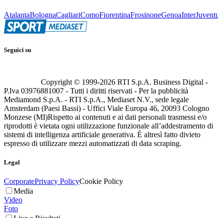
Atalanta
Bologna
Cagliari
Como
Fiorentina
Frosinone
Genoa
Inter
Juvent
Seguici su
Copyright © 1999-
2026
RTI S.p.A. Business Digital -
P.Iva 03976881007 - Tutti i diritti riservati - Per la pubblicità
Mediamond S.p.A. - RTI S.p.A., Mediaset N.V., sede legale
Amsterdam (Paesi Bassi) - Uffici Viale Europa 46, 20093 Cologno
Monzese (MI)
Rispetto ai contenuti e ai dati personali trasmessi e/o
riprodotti è vietata ogni utilizzazione funzionale all’addestramento di
sistemi di intelligenza artificiale generativa. È altresì fatto divieto
espresso di utilizzare mezzi automatizzati di data scraping.
Legal
Corporate
Privacy Policy
Cookie Policy
Media
Video
Foto