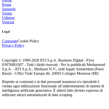
Parma
Roma
Sassuolo
Torino
Udinese
Venezia
Legal
Corporate
Cookie Policy
Privacy Policy
Copyright © 1999-
2026
RTI S.p.A. Business Digital - P.Iva
03976881007 - Tutti i diritti riservati - Per la pubblicità Mediamond
S.p.A. - RTI S.p.A., Mediaset N.V., sede legale Amsterdam (Paesi
Bassi) - Uffici Viale Europa 46, 20093 Cologno Monzese (MI)
Rispetto ai contenuti e ai dati personali trasmessi e/o riprodotti è
vietata ogni utilizzazione funzionale all’addestramento di sistemi di
intelligenza artificiale generativa. È altresì fatto divieto espresso di
utilizzare mezzi automatizzati di data scraping.