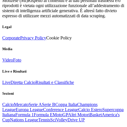
Monzese (MI)
Rispetto ai contenuti e ai dati personali trasmessi e/o
riprodotti è vietata ogni utilizzazione funzionale all’addestramento di
sistemi di intelligenza artificiale generativa. È altresì fatto divieto
espresso di utilizzare mezzi automatizzati di data scraping.
Legal
Corporate
Privacy Policy
Cookie Policy
Media
Video
Foto
Live e Risultati
Live
Diretta Calcio
Risultati e Classifiche
Sezioni
Calcio
Mercato
Serie A
Serie B
Coppa Italia
Champions
League
Europa League
Conference League
Calcio Estero
Supercoppa
Italiana
Formula 1
Formula E
MotoGP
Altri Motori
Basket
America's
Cup
Nations League
Tennis
Sci
Volley
Drive UP