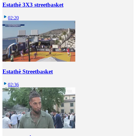
Estathè 3X3 streetbasket
02:20
Estathè Streetbasket
02:36