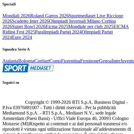
Speciali
Mondiali 2026
Roland Garros 2026
Sportmediaset Live Riccione
2026
Scudetto Inter 2026
Olimpiadi Invernali Milano Cortina
2026
Super Bowl 2026
Eicma 2025
Mondiale per club 2025
EICMA
Riding Fest 2025
Paralimpiadi Parigi 2024
Olimpiadi Parigi
2024
Euro 2024
Squadra Serie A
Atalanta
Bologna
Cagliari
Como
Fiorentina
Frosinone
Genoa
Inter
Juvent
Seguici su
Copyright © 1999-
2026
RTI S.p.A. Business Digital -
P.Iva 03976881007 - Tutti i diritti riservati - Per la pubblicità
Mediamond S.p.A. - RTI S.p.A., Mediaset N.V., sede legale
Amsterdam (Paesi Bassi) - Uffici Viale Europa 46, 20093 Cologno
Monzese (MI)
Rispetto ai contenuti e ai dati personali trasmessi e/o
riprodotti è vietata ogni utilizzazione funzionale all’addestramento di