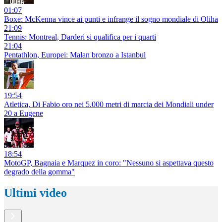
01:07
Boxe: McKenna vince ai punti e infrange il sogno mondiale di Oliha
21:09
Tennis: Montreal, Darderi si qualifica per i quarti
21:04
Pentathlon, Europei: Malan bronzo a Istanbul
19:54
Atletica, Di Fabio oro nei 5.000 metri di marcia dei Mondiali under
20 a Eugene
18:54
MotoGP, Bagnaia e Marquez in coro: "Nessuno si aspettava questo
degrado della gomma"
Ultimi video