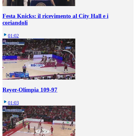
Festa Knicks: il ricevimento al City Hall e i
coriandoli
01:02
Reyer-Olimpia 109-97
01:03