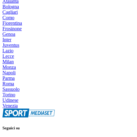
Atalanta
Bologna
Cagliari
Como
Fiorentina
Frosinone
Genoa
Inter
Juventus
Lazio
Lecce
Milan
Monza
Napoli
Parma
Roma
Sassuolo
Torino
Udinese
Venezia
Seguici su