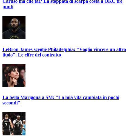
Caruso ma che fai? La stoppata di scarpa costa a OKC tre
punti
LeBron James sceglie Philadelphia: "Voglio vincere un altro
titolo". Le cifre del contratto
La bella Marigona a SM: "La mia vita cambiata in pochi
secondi"