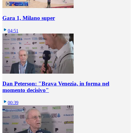
Gara 1, Milano super
04:51
Dan Peterson: "Brava Venezia, in forma nel
momento decisivo"
00:39