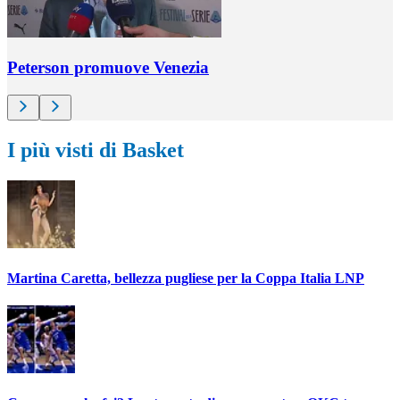
Peterson promuove Venezia
I più visti di Basket
Martina Caretta, bellezza pugliese per la Coppa Italia LNP