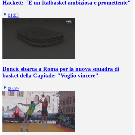
Hackett: "È un Italbasket ambiziosa e promettente"
01:03
Doncic sbarca a Roma per la nuova squadra di
basket della Capitale: "Voglio vincere"
00:59