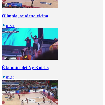
Olimpia, scudetto vicino
01:21
È la notte dei Ny Knicks
01:15