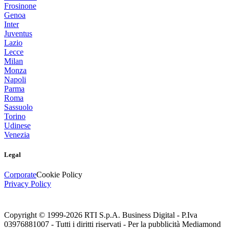
Frosinone
Genoa
Inter
Juventus
Lazio
Lecce
Milan
Monza
Napoli
Parma
Roma
Sassuolo
Torino
Udinese
Venezia
Legal
Corporate
Cookie Policy
Privacy Policy
Copyright © 1999-
2026
RTI S.p.A. Business Digital - P.Iva
03976881007 - Tutti i diritti riservati - Per la pubblicità Mediamond