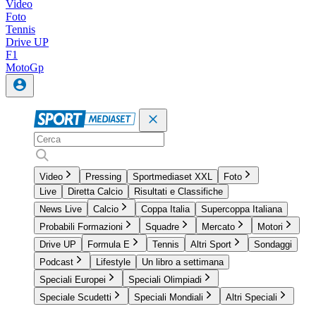
Video
Foto
Tennis
Drive UP
F1
MotoGp
Video
Pressing
Sportmediaset XXL
Foto
Live
Diretta Calcio
Risultati e Classifiche
News Live
Calcio
Coppa Italia
Supercoppa Italiana
Probabili Formazioni
Squadre
Mercato
Motori
Drive UP
Formula E
Tennis
Altri Sport
Sondaggi
Podcast
Lifestyle
Un libro a settimana
Speciali Europei
Speciali Olimpiadi
Speciale Scudetti
Speciali Mondiali
Altri Speciali