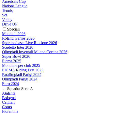
America's Cup
Nations League
Tennis
Sci
Volley
Drive UP
Speciali
Mondiali 2026
Roland Garros 2026
Sportmediaset Live Riccione 2026
Scudetto Inter 2026
Olimpiadi Invernali Milano Cortina 2026
Super Bowl 2026
Eicma 2025
Mondiale per club 2025
EICMA Riding Fest 2025
Paralimpiadi Parigi 2024
Olimpiadi Parigi 2024
Euro 2024
Squadra Serie A
Atalanta
Bologna
Cagliari
Como
Fiorentina