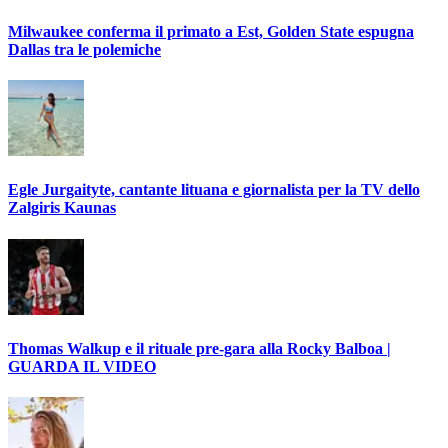
Milwaukee conferma il primato a Est, Golden State espugna
Dallas tra le polemiche
Egle Jurgaityte, cantante lituana e giornalista per la TV dello
Zalgiris Kaunas
Thomas Walkup e il rituale pre-gara alla Rocky Balboa |
GUARDA IL VIDEO