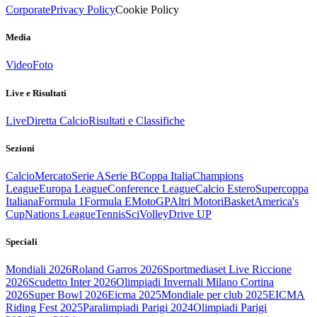
Corporate
Privacy Policy
Cookie Policy
Media
Video
Foto
Live e Risultati
Live
Diretta Calcio
Risultati e Classifiche
Sezioni
Calcio
Mercato
Serie A
Serie B
Coppa Italia
Champions
League
Europa League
Conference League
Calcio Estero
Supercoppa
Italiana
Formula 1
Formula E
MotoGP
Altri Motori
Basket
America's
Cup
Nations League
Tennis
Sci
Volley
Drive UP
Speciali
Mondiali 2026
Roland Garros 2026
Sportmediaset Live Riccione
2026
Scudetto Inter 2026
Olimpiadi Invernali Milano Cortina
2026
Super Bowl 2026
Eicma 2025
Mondiale per club 2025
EICMA
Riding Fest 2025
Paralimpiadi Parigi 2024
Olimpiadi Parigi