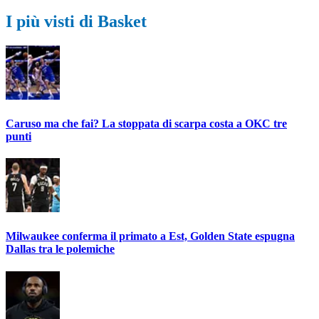
I più visti di Basket
Caruso ma che fai? La stoppata di scarpa costa a OKC tre
punti
Milwaukee conferma il primato a Est, Golden State espugna
Dallas tra le polemiche