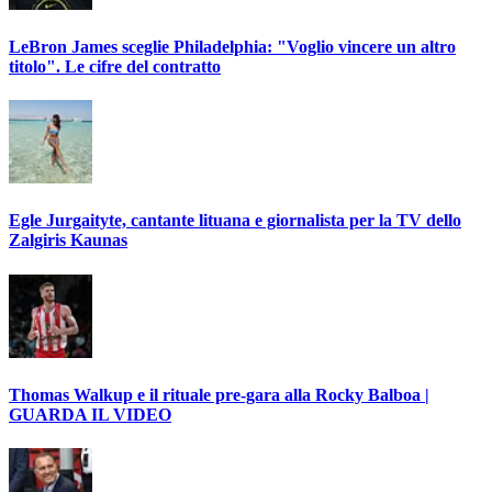
LeBron James sceglie Philadelphia: "Voglio vincere un altro
titolo". Le cifre del contratto
Egle Jurgaityte, cantante lituana e giornalista per la TV dello
Zalgiris Kaunas
Thomas Walkup e il rituale pre-gara alla Rocky Balboa |
GUARDA IL VIDEO