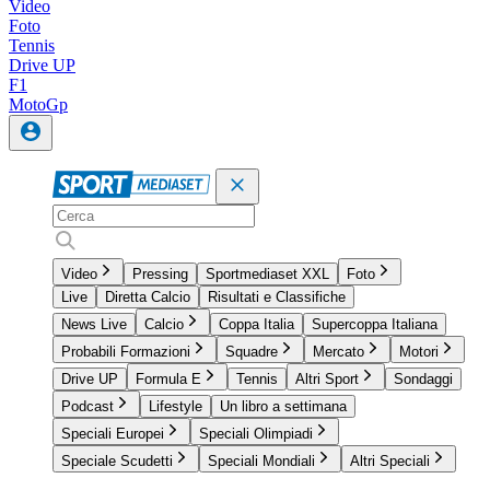
Video
Foto
Tennis
Drive UP
F1
MotoGp
Video
Pressing
Sportmediaset XXL
Foto
Live
Diretta Calcio
Risultati e Classifiche
News Live
Calcio
Coppa Italia
Supercoppa Italiana
Probabili Formazioni
Squadre
Mercato
Motori
Drive UP
Formula E
Tennis
Altri Sport
Sondaggi
Podcast
Lifestyle
Un libro a settimana
Speciali Europei
Speciali Olimpiadi
Speciale Scudetti
Speciali Mondiali
Altri Speciali