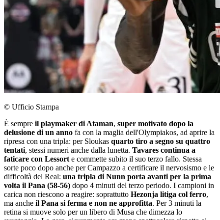
© Ufficio Stampa
È sempre
il playmaker di Ataman
,
super motivato dopo la
delusione di un anno
fa con la maglia dell'Olympiakos, ad aprire la
ripresa con una tripla: per Sloukas
quarto tiro a segno su quattro
tentati
, stessi numeri anche dalla lunetta.
Tavares continua a
faticare con Lessort
e commette subito il suo terzo fallo. Stessa
sorte poco dopo anche per Campazzo a certificare il nervosismo e le
difficoltà del Real:
una tripla di Nunn porta avanti per la prima
volta il Pana (58-56)
dopo 4 minuti del terzo periodo. I campioni in
carica non riescono a reagire: soprattutto
Hezonja litiga col ferro
,
ma anche
il Pana si ferma e non ne approfitta
. Per 3 minuti la
retina si muove solo per un libero di Musa che dimezza lo