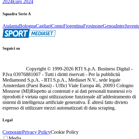
2024
Euro 2024
Squadra Serie A
Atalanta
Bologna
Cagliari
Como
Fiorentina
Frosinone
Genoa
Inter
Juvent
Seguici su
Copyright © 1999-
2026
RTI S.p.A. Business Digital -
P.Iva 03976881007 - Tutti i diritti riservati - Per la pubblicità
Mediamond S.p.A. - RTI S.p.A., Mediaset N.V., sede legale
Amsterdam (Paesi Bassi) - Uffici Viale Europa 46, 20093 Cologno
Monzese (MI)
Rispetto ai contenuti e ai dati personali trasmessi e/o
riprodotti è vietata ogni utilizzazione funzionale all’addestramento di
sistemi di intelligenza artificiale generativa. È altresì fatto divieto
espresso di utilizzare mezzi automatizzati di data scraping.
Legal
Corporate
Privacy Policy
Cookie Policy
Media