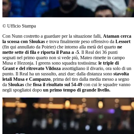
© Ufficio Stampa
Con Nunn costretto a guardare per la situazione falli,
Ataman cerca
la scossa con Sloukas
e trova finalmente peso offensivo da
Lessort
(fin qui annullato da Poirier) che intorno alla metà del quarto
ne
mette sette di fila e riporta il Pana a -5
. Il Real dei 36 punti
segnati nel primo quarto non si vede più, Mateo rimette in campo
Musa e Hezonja. I greens sono squadra tostissima:
le triple di
Grant e del ritrovato Vildoza
assottigliano il divario, ora solo di un
punto. Il Real ha un sussulto, anzi due: dalla distanza sono
stavolta
letali Musa e Campazzo
, prima del tiro dalla media messo a segno
da
Sloukas
che
fissa il risultato sul 54-49
con cui le squadre vanno
negli spogliatoi dopo
un primo tempo di grande livello.