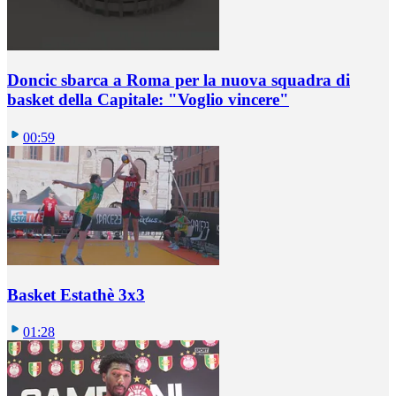
Doncic sbarca a Roma per la nuova squadra di
basket della Capitale: "Voglio vincere"
00:59
Basket Estathè 3x3
01:28