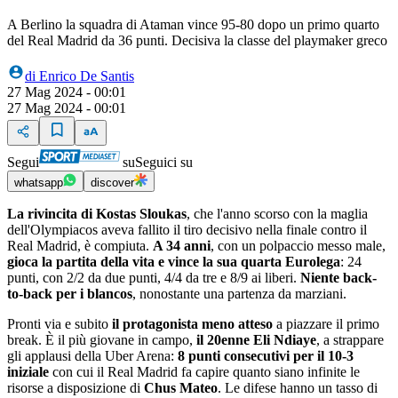
A Berlino la squadra di Ataman vince 95-80 dopo un primo quarto
del Real Madrid da 36 punti. Decisiva la classe del playmaker greco
di
Enrico De Santis
27 Mag 2024 - 00:01
27 Mag 2024 - 00:01
Segui
su
Seguici su
whatsapp
discover
La rivincita di Kostas Sloukas
, che l'anno scorso con la maglia
dell'Olympiacos aveva fallito il tiro decisivo nella finale contro il
Real Madrid, è compiuta.
A 34 anni
, con un polpaccio messo male,
gioca la partita della vita e vince la sua quarta Eurolega
: 24
punti, con 2/2 da due punti, 4/4 da tre e 8/9 ai liberi.
Niente back-
to-back per i blancos
, nonostante una partenza da marziani.
Pronti via e subito
il protagonista meno atteso
a piazzare il primo
break. È il più giovane in campo,
il 20enne Eli Ndiaye
, a strappare
gli applausi della Uber Arena:
8 punti consecutivi per il 10-3
iniziale
con cui il Real Madrid fa capire quanto siano infinite le
risorse a disposizione di
Chus Mateo
. Le difese hanno un tasso di