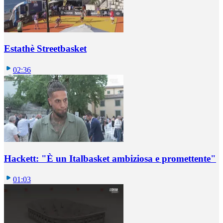
Estathè Streetbasket
02:36
Hackett: "È un Italbasket ambiziosa e promettente"
01:03