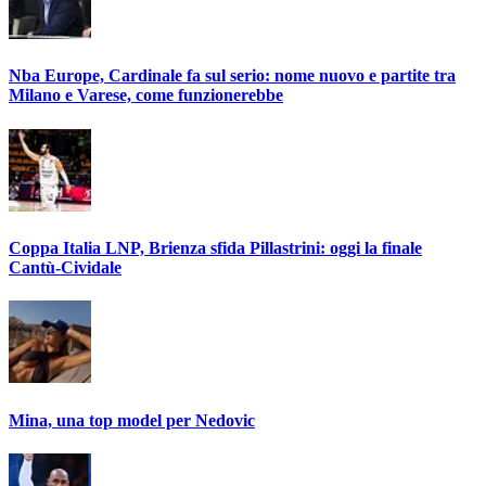
Nba Europe, Cardinale fa sul serio: nome nuovo e partite tra
Milano e Varese, come funzionerebbe
Coppa Italia LNP, Brienza sfida Pillastrini: oggi la finale
Cantù-Cividale
Mina, una top model per Nedovic