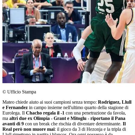
© Ufficio Stampa
Mateo chiede aiuto ai suoi campioni senza tempo:
Rodriguez, Llull
e Fernandez
in campo insieme nell'ultimo quarto della stagione di
Eurolega. Il
Chacho regala il -1
con una penetrazione da favola,
ma
altri due ex Olimpia - Grant e Mitoglu - riportano il Pana
avanti di 9
con un break che rischia di diventare determinante.
Il
Real però non muore mai
: il gioco da 3 di Hezonja e la tripla di
Llull rimettono in partita i blancos. Ora ogni possesso è da