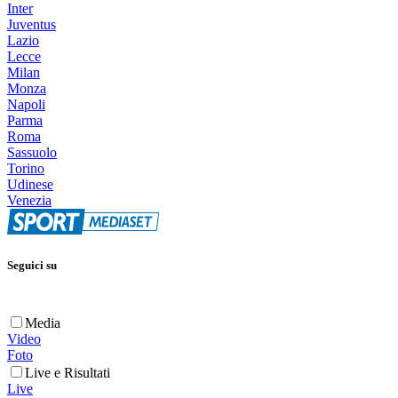
Inter
Juventus
Lazio
Lecce
Milan
Monza
Napoli
Parma
Roma
Sassuolo
Torino
Udinese
Venezia
Seguici su
Media
Video
Foto
Live e Risultati
Live