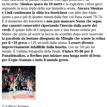
tachicardia:
Sloukas spara da 10 metri
e fa esplodere i tifosi greci
segnando la terza tripla della sua fantastica serata.
Ancora Sloukas
e Llull continuano la sfida tra fuoriclasse
con altre due triple:
siamo a poco più di quattro minuti dalla fine col Pana avanti 79-74.
È il momento dei fenomeni e
non può mancare Nunn che segna
due canestri consecutivi riportando l'inerzia dalla parte dei
verdi
. Il quinto fallo di Campazzo non è una buona notizia per
Mateo che inizia ad avere la faccia da sconfitto dopo aver osservato
la parabola da lontano disegnata da Mitoglu che scuote la retina
per il +10 greco
a 129 secondi dalla sirena.
Lessort diventa
improvvisamente infallibile dalla lunetta
, con un 5/6 per lui
irreale. È l'ultima fotografia della finale.
Finisce 95-80 per il
Panathinaikos, a Berlino può iniziare una lunga notte di festa
per Ergin Ataman e tutto il mondo green.
© Ufficio Stampa