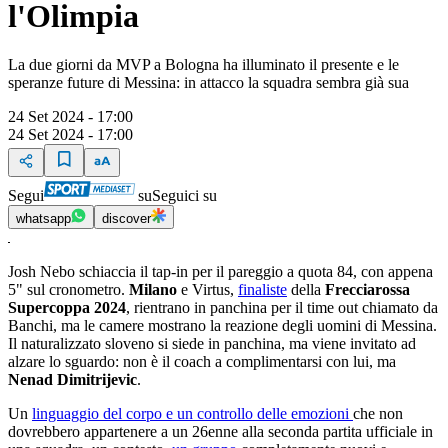
l'Olimpia
La due giorni da MVP a Bologna ha illuminato il presente e le
speranze future di Messina: in attacco la squadra sembra già sua
24 Set 2024 - 17:00
24 Set 2024 - 17:00
Segui
su
Seguici su
whatsapp
discover
Josh Nebo schiaccia il tap-in per il pareggio a quota 84, con appena
5" sul cronometro.
Milano
e Virtus,
finaliste
della
Frecciarossa
Supercoppa 2024
, rientrano in panchina per il time out chiamato da
Banchi, ma le camere mostrano la reazione degli uomini di Messina.
Il naturalizzato sloveno si siede in panchina, ma viene invitato ad
alzare lo sguardo: non è il coach a complimentarsi con lui, ma
Nenad Dimitrijevic
.
Un
linguaggio del corpo e un controllo delle emozioni
che non
dovrebbero appartenere a un 26enne alla seconda partita ufficiale in