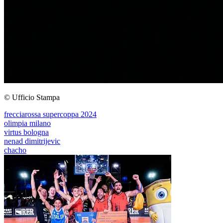
© Ufficio Stampa
frecciarossa supercoppa 2024
olimpia milano
virtus bologna
nenad dimitrijevic
chacho