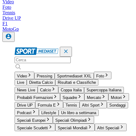
Video
Foto
Tennis
Drive UP
F1
MotoGp
Video
Pressing
Sportmediaset XXL
Foto
Live
Diretta Calcio
Risultati e Classifiche
News Live
Calcio
Coppa Italia
Supercoppa Italiana
Probabili Formazioni
Squadre
Mercato
Motori
Drive UP
Formula E
Tennis
Altri Sport
Sondaggi
Podcast
Lifestyle
Un libro a settimana
Speciali Europei
Speciali Olimpiadi
Speciale Scudetti
Speciali Mondiali
Altri Speciali