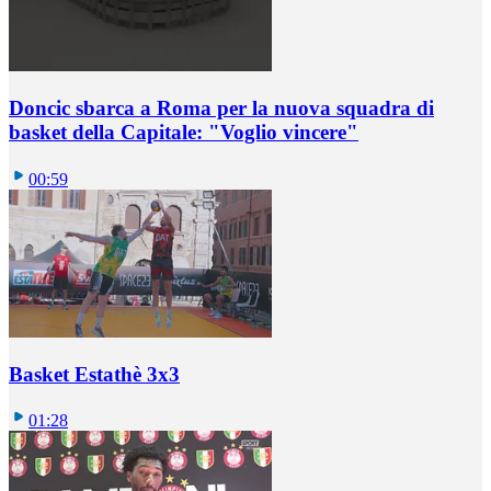
Doncic sbarca a Roma per la nuova squadra di
basket della Capitale: "Voglio vincere"
00:59
Basket Estathè 3x3
01:28