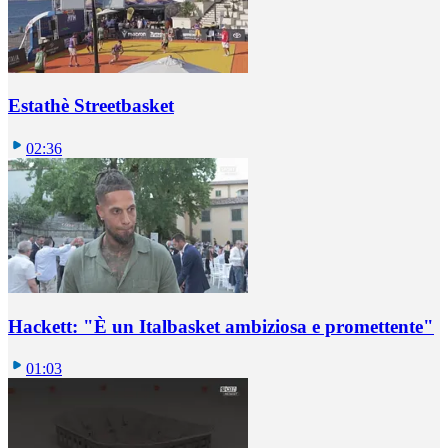
Estathè Streetbasket
02:36
Hackett: "È un Italbasket ambiziosa e promettente"
01:03