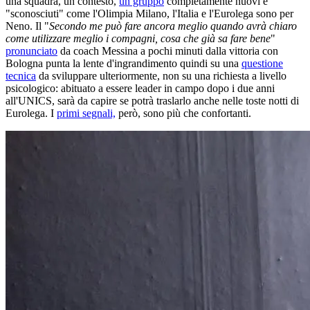
una squadra, un contesto,
un gruppo
completamente nuovi e
"sconosciuti" come l'Olimpia Milano, l'Italia e l'Eurolega sono per
Neno. Il "
Secondo me può fare ancora meglio quando avrà chiaro
come utilizzare meglio i compagni, cosa che già sa fare bene
"
pronunciato
da coach Messina a pochi minuti dalla vittoria con
Bologna punta la lente d'ingrandimento quindi su una
questione
tecnica
da sviluppare ulteriormente, non su una richiesta a livello
psicologico: abituato a essere leader in campo dopo i due anni
all'UNICS, sarà da capire se potrà traslarlo anche nelle toste notti di
Eurolega. I
primi segnali,
però, sono più che confortanti.