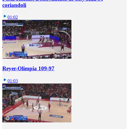
coriandoli
01:02
Reyer-Olimpia 109-97
01:03