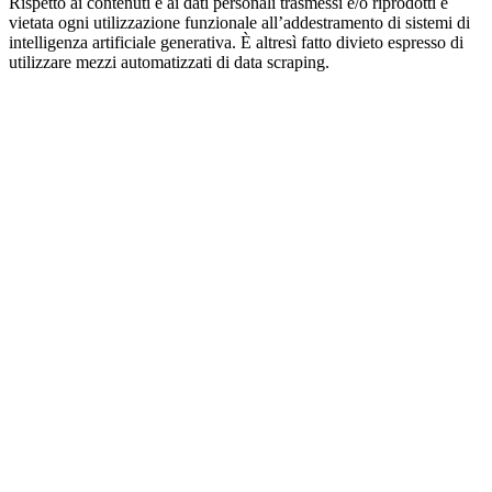
Rispetto ai contenuti e ai dati personali trasmessi e/o riprodotti è
vietata ogni utilizzazione funzionale all’addestramento di sistemi di
intelligenza artificiale generativa. È altresì fatto divieto espresso di
utilizzare mezzi automatizzati di data scraping.