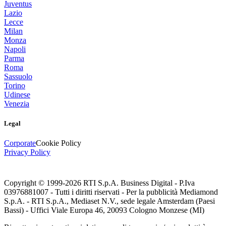
Juventus
Lazio
Lecce
Milan
Monza
Napoli
Parma
Roma
Sassuolo
Torino
Udinese
Venezia
Legal
Corporate
Cookie Policy
Privacy Policy
Copyright © 1999-
2026
RTI S.p.A. Business Digital - P.Iva
03976881007 - Tutti i diritti riservati - Per la pubblicità Mediamond
S.p.A. - RTI S.p.A., Mediaset N.V., sede legale Amsterdam (Paesi
Bassi) - Uffici Viale Europa 46, 20093 Cologno Monzese (MI)