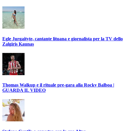
Egle Jurgaityte, cantante lituana e giornalista per la TV dello
Zalgiris Kaunas
Thomas Walkup e il rituale pre-gara alla Rocky Balboa |
GUARDA IL VIDEO