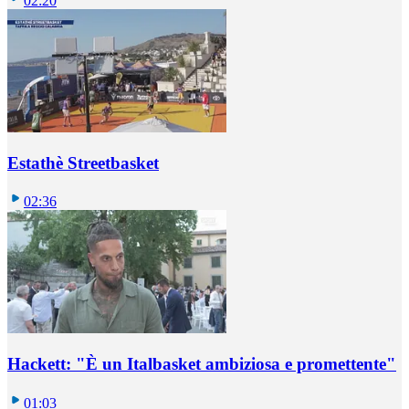
02:20
Estathè Streetbasket
02:36
Hackett: "È un Italbasket ambiziosa e promettente"
01:03