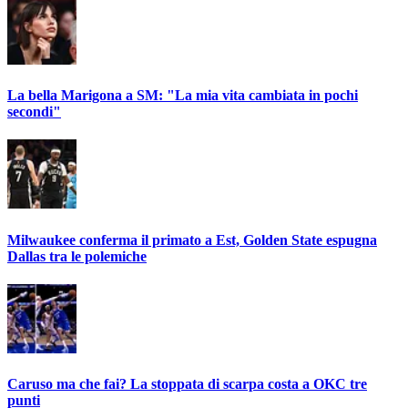
La bella Marigona a SM: "La mia vita cambiata in pochi
secondi"
Milwaukee conferma il primato a Est, Golden State espugna
Dallas tra le polemiche
Caruso ma che fai? La stoppata di scarpa costa a OKC tre
punti