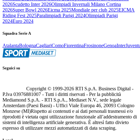
2026
Scudetto Inter 2026
Olimpiadi Invernali Milano Cortina
2026
Super Bowl 2026
Eicma 2025
Mondiale per club 2025
EICMA
Riding Fest 2025
Paralimpiadi Parigi 2024
Olimpiadi Parigi
2024
Euro 2024
Squadra Serie A
Atalanta
Bologna
Cagliari
Como
Fiorentina
Frosinone
Genoa
Inter
Juvent
Seguici su
Copyright © 1999-
2026
RTI S.p.A. Business Digital -
P.Iva 03976881007 - Tutti i diritti riservati - Per la pubblicità
Mediamond S.p.A. - RTI S.p.A., Mediaset N.V., sede legale
Amsterdam (Paesi Bassi) - Uffici Viale Europa 46, 20093 Cologno
Monzese (MI)
Rispetto ai contenuti e ai dati personali trasmessi e/o
riprodotti è vietata ogni utilizzazione funzionale all’addestramento di
sistemi di intelligenza artificiale generativa. È altresì fatto divieto
espresso di utilizzare mezzi automatizzati di data scraping.