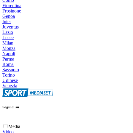
Como
Fiorentina
Frosinone
Genoa
Inter
Juventus
Lazio
Lecce
Milan
Monza
Napoli
Parma
Roma
Sassuolo
Torino
Udinese
Venezia
Seguici su
Media
Video