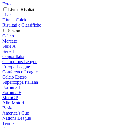
Foto
Live e Risultati
Live
Diretta Calcio
Risultati e Classifiche
Sezioni
Calcio
Mercato
Serie A
Serie B
Coppa Italia
Champions League
Europa League
Conference League
Calcio Estero
Supercoppa Italiana
Formula 1
Formula E
MotoGP
Altri Motori
Basket
America's Cup
Nations League
Tennis