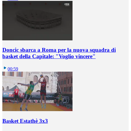
Doncic sbarca a Roma per la nuova squadra di
basket della Capitale: "Voglio vincere"
00:59
Basket Estathè 3x3