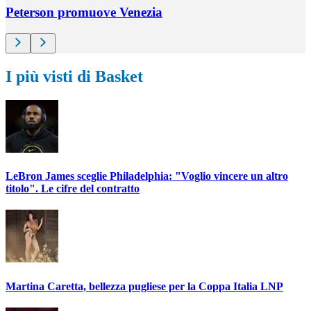
Peterson promuove Venezia
I più visti di Basket
LeBron James sceglie Philadelphia: "Voglio vincere un altro
titolo". Le cifre del contratto
Martina Caretta, bellezza pugliese per la Coppa Italia LNP