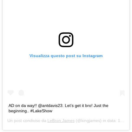
Visualizza questo post su Instagram
AD on da way!! @antdavis23. Let’s get it bro! Just the
beginning.. #LakeShow
Un post condiviso da
LeBron James
(@kingjames) in data:
15 Giu 2019 alle ore 8:16 PDT