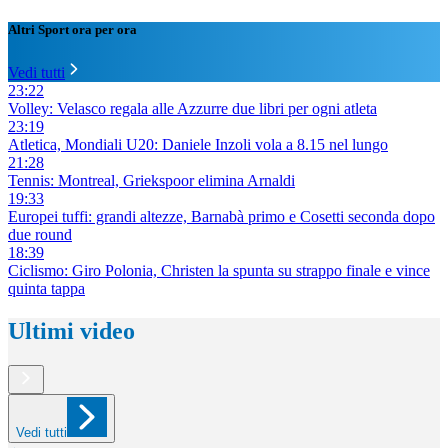
Altri Sport ora per ora
Vedi tutti
23:22
Volley: Velasco regala alle Azzurre due libri per ogni atleta
23:19
Atletica, Mondiali U20: Daniele Inzoli vola a 8.15 nel lungo
21:28
Tennis: Montreal, Griekspoor elimina Arnaldi
19:33
Europei tuffi: grandi altezze, Barnabà primo e Cosetti seconda dopo
due round
18:39
Ciclismo: Giro Polonia, Christen la spunta su strappo finale e vince
quinta tappa
Ultimi video
Vedi tutti