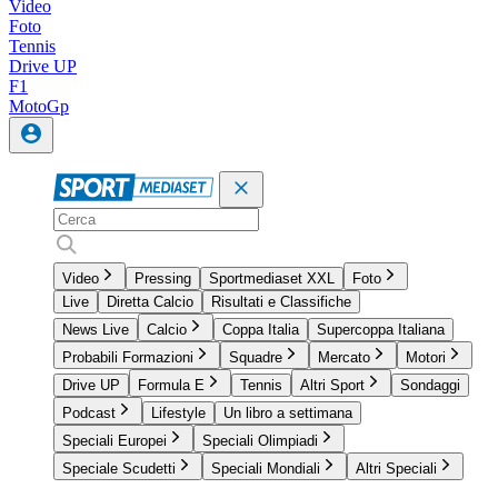
Video
Foto
Tennis
Drive UP
F1
MotoGp
Video
Pressing
Sportmediaset XXL
Foto
Live
Diretta Calcio
Risultati e Classifiche
News Live
Calcio
Coppa Italia
Supercoppa Italiana
Probabili Formazioni
Squadre
Mercato
Motori
Drive UP
Formula E
Tennis
Altri Sport
Sondaggi
Podcast
Lifestyle
Un libro a settimana
Speciali Europei
Speciali Olimpiadi
Speciale Scudetti
Speciali Mondiali
Altri Speciali