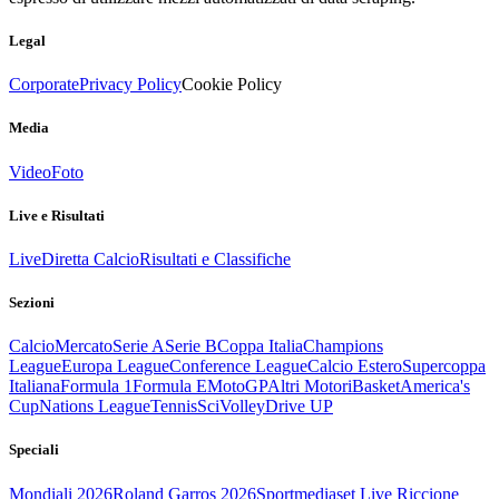
Legal
Corporate
Privacy Policy
Cookie Policy
Media
Video
Foto
Live e Risultati
Live
Diretta Calcio
Risultati e Classifiche
Sezioni
Calcio
Mercato
Serie A
Serie B
Coppa Italia
Champions
League
Europa League
Conference League
Calcio Estero
Supercoppa
Italiana
Formula 1
Formula E
MotoGP
Altri Motori
Basket
America's
Cup
Nations League
Tennis
Sci
Volley
Drive UP
Speciali
Mondiali 2026
Roland Garros 2026
Sportmediaset Live Riccione