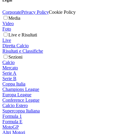
Legal
Corporate
Privacy Policy
Cookie Policy
Media
Video
Foto
Live e Risultati
Live
Diretta Calcio
Risultati e Classifiche
Sezioni
Calcio
Mercato
Serie A
Serie B
Coppa Italia
Champions League
Europa League
Conference League
Calcio Estero
Supercoppa Italiana
Formula 1
Formula E
MotoGP
Altri Motori