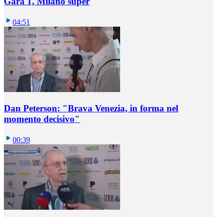
Gara 1, Milano super
04:51
Dan Peterson: "Brava Venezia, in forma nel
momento decisivo"
00:39