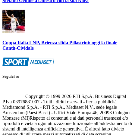
Stefano Gentile a canestro con la sua Altea
Coppa Italia LNP, Brienza sfida Pillastrini: oggi la finale
Cantù-Cividale
Seguici su
Copyright © 1999-
2026
RTI S.p.A. Business Digital -
P.Iva 03976881007 - Tutti i diritti riservati - Per la pubblicità
Mediamond S.p.A. - RTI S.p.A., Mediaset N.V., sede legale
Amsterdam (Paesi Bassi) - Uffici Viale Europa 46, 20093 Cologno
Monzese (MI)
Rispetto ai contenuti e ai dati personali trasmessi e/o
riprodotti è vietata ogni utilizzazione funzionale all’addestramento di
sistemi di intelligenza artificiale generativa. È altresì fatto divieto
espresso di utilizzare mezzi automatizzati di data scraping.