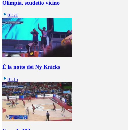
Olimpia, scudetto vicino
01:21
È la notte dei Ny Knicks
01:15