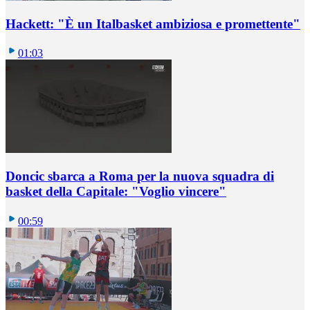
Hackett: "È un Italbasket ambiziosa e promettente"
01:03
Doncic sbarca a Roma per la nuova squadra di
basket della Capitale: "Voglio vincere"
00:59