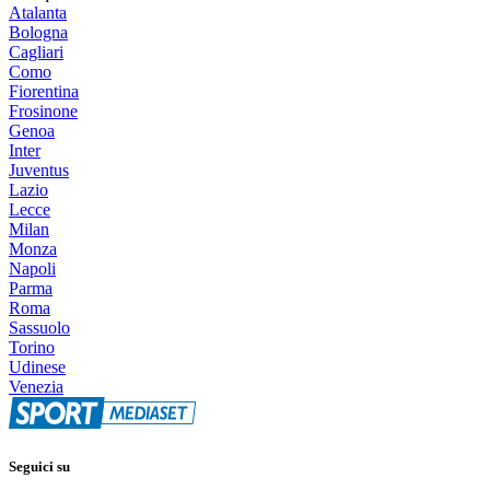
Atalanta
Bologna
Cagliari
Como
Fiorentina
Frosinone
Genoa
Inter
Juventus
Lazio
Lecce
Milan
Monza
Napoli
Parma
Roma
Sassuolo
Torino
Udinese
Venezia
Seguici su