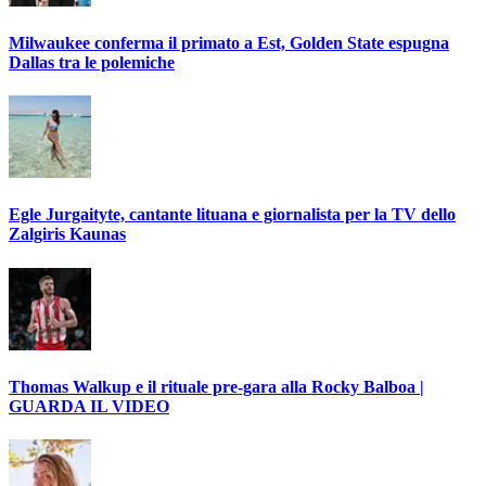
Milwaukee conferma il primato a Est, Golden State espugna
Dallas tra le polemiche
Egle Jurgaityte, cantante lituana e giornalista per la TV dello
Zalgiris Kaunas
Thomas Walkup e il rituale pre-gara alla Rocky Balboa |
GUARDA IL VIDEO