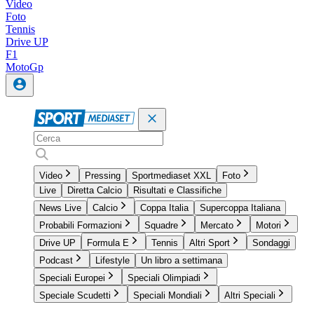
Video
Foto
Tennis
Drive UP
F1
MotoGp
Video
Pressing
Sportmediaset XXL
Foto
Live
Diretta Calcio
Risultati e Classifiche
News Live
Calcio
Coppa Italia
Supercoppa Italiana
Probabili Formazioni
Squadre
Mercato
Motori
Drive UP
Formula E
Tennis
Altri Sport
Sondaggi
Podcast
Lifestyle
Un libro a settimana
Speciali Europei
Speciali Olimpiadi
Speciale Scudetti
Speciali Mondiali
Altri Speciali