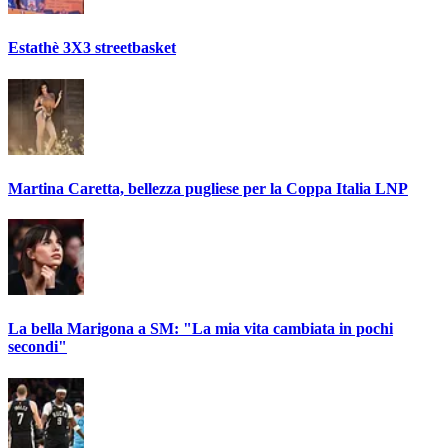
Estathè 3X3 streetbasket
Martina Caretta, bellezza pugliese per la Coppa Italia LNP
La bella Marigona a SM: "La mia vita cambiata in pochi
secondi"