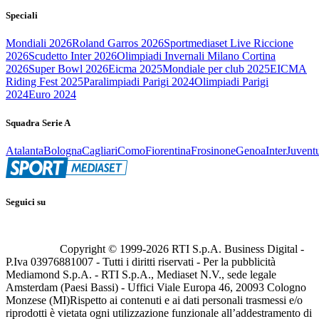
Speciali
Mondiali 2026
Roland Garros 2026
Sportmediaset Live Riccione
2026
Scudetto Inter 2026
Olimpiadi Invernali Milano Cortina
2026
Super Bowl 2026
Eicma 2025
Mondiale per club 2025
EICMA
Riding Fest 2025
Paralimpiadi Parigi 2024
Olimpiadi Parigi
2024
Euro 2024
Squadra Serie A
Atalanta
Bologna
Cagliari
Como
Fiorentina
Frosinone
Genoa
Inter
Juvent
Seguici su
Copyright © 1999-
2026
RTI S.p.A. Business Digital -
P.Iva 03976881007 - Tutti i diritti riservati - Per la pubblicità
Mediamond S.p.A. - RTI S.p.A., Mediaset N.V., sede legale
Amsterdam (Paesi Bassi) - Uffici Viale Europa 46, 20093 Cologno
Monzese (MI)
Rispetto ai contenuti e ai dati personali trasmessi e/o
riprodotti è vietata ogni utilizzazione funzionale all’addestramento di