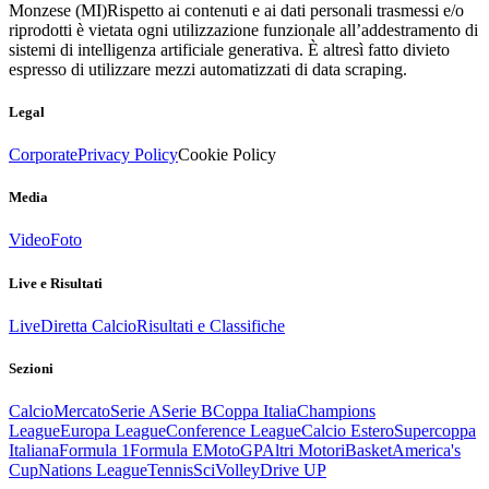
Monzese (MI)
Rispetto ai contenuti e ai dati personali trasmessi e/o
riprodotti è vietata ogni utilizzazione funzionale all’addestramento di
sistemi di intelligenza artificiale generativa. È altresì fatto divieto
espresso di utilizzare mezzi automatizzati di data scraping.
Legal
Corporate
Privacy Policy
Cookie Policy
Media
Video
Foto
Live e Risultati
Live
Diretta Calcio
Risultati e Classifiche
Sezioni
Calcio
Mercato
Serie A
Serie B
Coppa Italia
Champions
League
Europa League
Conference League
Calcio Estero
Supercoppa
Italiana
Formula 1
Formula E
MotoGP
Altri Motori
Basket
America's
Cup
Nations League
Tennis
Sci
Volley
Drive UP