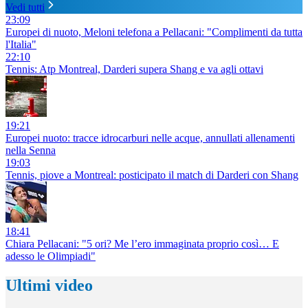
Vedi tutti
23:09
Europei di nuoto, Meloni telefona a Pellacani: "Complimenti da tutta
l'Italia"
22:10
Tennis: Atp Montreal, Darderi supera Shang e va agli ottavi
19:21
Europei nuoto: tracce idrocarburi nelle acque, annullati allenamenti
nella Senna
19:03
Tennis, piove a Montreal: posticipato il match di Darderi con Shang
18:41
Chiara Pellacani: "5 ori? Me l’ero immaginata proprio così… E
adesso le Olimpiadi"
Ultimi video