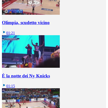
Olimpia, scudetto vicino
01:21
È la notte dei Ny Knicks
01:15