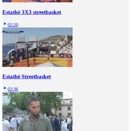
Estathè 3X3 streetbasket
02:20
Estathè Streetbasket
02:36