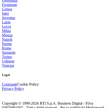
Fiorentina
Frosinone
Genoa
Inter
Juventus
Lazio
Lecce
Milan
Monza
Napoli
Parma
Roma
Sassuolo
Torino
Udinese
Venezia
Legal
Corporate
Cookie Policy
Privacy Policy
Copyright © 1999-
2026
RTI S.p.A. Business Digital - P.Iva
03976881007 - Tutti i diritti riservati - Per la pubblicità Mediamond