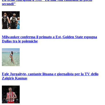
secondi"
Milwaukee conferma il primato a Est, Golden State espugna
Dallas tra le polemiche
Egle Jurgaityte, cantante lituana e giornalista per la TV dello
Zalgiris Kaunas