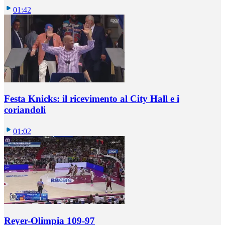
01:42
Festa Knicks: il ricevimento al City Hall e i
coriandoli
01:02
Reyer-Olimpia 109-97