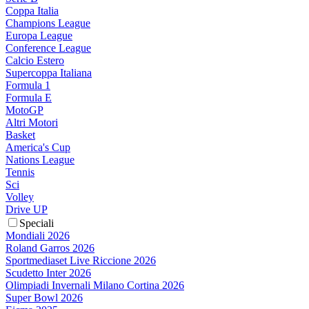
Coppa Italia
Champions League
Europa League
Conference League
Calcio Estero
Supercoppa Italiana
Formula 1
Formula E
MotoGP
Altri Motori
Basket
America's Cup
Nations League
Tennis
Sci
Volley
Drive UP
Speciali
Mondiali 2026
Roland Garros 2026
Sportmediaset Live Riccione 2026
Scudetto Inter 2026
Olimpiadi Invernali Milano Cortina 2026
Super Bowl 2026