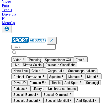
Video
Foto
Tennis
Drive UP
F1
MotoGp
Video
Pressing
Sportmediaset XXL
Foto
Live
Diretta Calcio
Risultati e Classifiche
News Live
Calcio
Coppa Italia
Supercoppa Italiana
Probabili Formazioni
Squadre
Mercato
Motori
Drive UP
Formula E
Tennis
Altri Sport
Sondaggi
Podcast
Lifestyle
Un libro a settimana
Speciali Europei
Speciali Olimpiadi
Speciale Scudetti
Speciali Mondiali
Altri Speciali