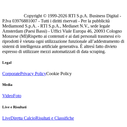
Copyright © 1999-
2026
RTI S.p.A. Business Digital -
P.Iva 03976881007 - Tutti i diritti riservati - Per la pubblicità
Mediamond S.p.A. - RTI S.p.A., Mediaset N.V., sede legale
Amsterdam (Paesi Bassi) - Uffici Viale Europa 46, 20093 Cologno
Monzese (MI)
Rispetto ai contenuti e ai dati personali trasmessi e/o
riprodotti è vietata ogni utilizzazione funzionale all’addestramento di
sistemi di intelligenza artificiale generativa. È altresì fatto divieto
espresso di utilizzare mezzi automatizzati di data scraping.
Legal
Corporate
Privacy Policy
Cookie Policy
Media
Video
Foto
Live e Risultati
Live
Diretta Calcio
Risultati e Classifiche