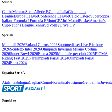
Sezioni
Calcio
Mercato
Serie A
Serie B
Coppa Italia
Champions
League
Europa League
Conference League
Calcio Estero
Supercoppa
Italiana
Formula 1
Formula E
MotoGP
Altri Motori
Basket
America's
Cup
Nations League
Tennis
Sci
Volley
Drive UP
Speciali
Mondiali 2026
Roland Garros 2026
Sportmediaset Live Riccione
2026
Scudetto Inter 2026
Olimpiadi Invernali Milano Cortina
2026
Super Bowl 2026
Eicma 2025
Mondiale per club 2025
EICMA
Riding Fest 2025
Paralimpiadi Parigi 2024
Olimpiadi Parigi
2024
Euro 2024
Squadra Serie A
Atalanta
Bologna
Cagliari
Como
Fiorentina
Frosinone
Genoa
Inter
Juvent
Seguici su