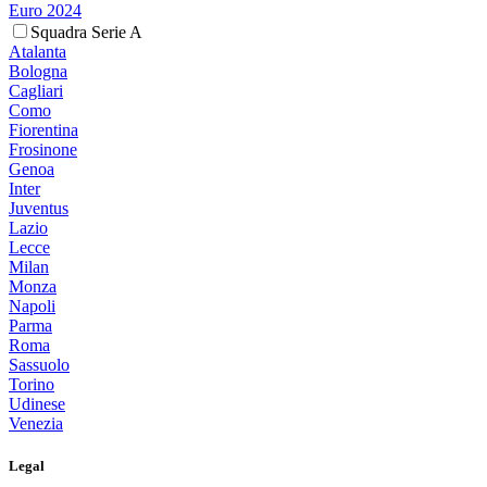
Euro 2024
Squadra Serie A
Atalanta
Bologna
Cagliari
Como
Fiorentina
Frosinone
Genoa
Inter
Juventus
Lazio
Lecce
Milan
Monza
Napoli
Parma
Roma
Sassuolo
Torino
Udinese
Venezia
Legal