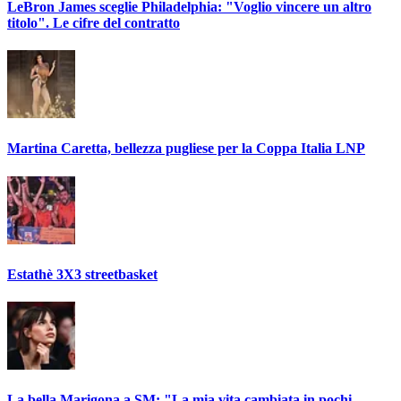
LeBron James sceglie Philadelphia: "Voglio vincere un altro
titolo". Le cifre del contratto
Martina Caretta, bellezza pugliese per la Coppa Italia LNP
Estathè 3X3 streetbasket
La bella Marigona a SM: "La mia vita cambiata in pochi