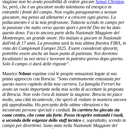
stagione non ho avuto possibilità di vedere giocare
Semaj Christon
.
So, però, che è un giocatore molto talentuoso ed energico in
entrambi i fronti del campo. Non voglio paragonarmi a nessun
giocatore, ma penso ad allenarmi e a crescere ogni giorno. La
pallacanestro è sì la mia professione. Tuttavia scendo in campo per
la passione che nutro verso questo sport e perché Dio mi ha dato
questo dono. Faccio ancora parte della Nazionale Maggiore del
Montenegro, un grande onore. Ho iniziato a giocare in Nazionale
dall'età di 17 anni. La prossima sarà la mia ultima finestra FIBA, in
vista dei Campionati Europei 2025. Essere considerati sfavoriti,
potrebbe essere anche un buon punto di partenza. Noi dovremo
focalizzarci su noi stessi e lavorare in palestra giorno dopo giorno.
Solo il campo ci darà delle risposte".
Maurice
Ndour
esprime così le proprie sensazioni legate al suo
primo approccio con Brescia:
"Sono estremamente entusiasta per
questo nuovo capitolo della mia carriera. La famiglia Ferrari ha
avuto un ruolo importante nella mia scelta di accettare la proposta
di Brescia. Non vedo l'ora di iniziare la stagione. Brescia mi piace
molto, una città incantevole, che sperò di visitare in maniera ancora
più approfondita. Ho percepito delle ottime vibrazioni e ho
incontrato persone speciali e cordiali.
In carriera ho giocato sia
come centro, che come ala forte. Posso ricoprire entrambi i ruoli,
a seconda delle esigenze dello staff tecnico
e, soprattutto, scendo in
campo per divertirmi. Sono stato nella Nazionale Maggiore del