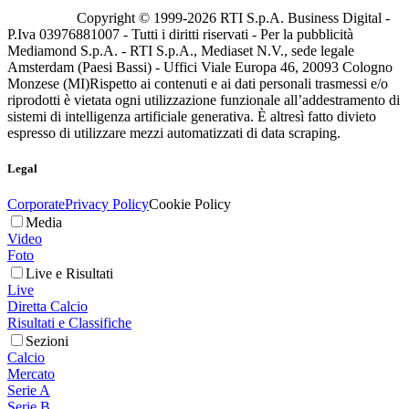
Copyright © 1999-
2026
RTI S.p.A. Business Digital -
P.Iva 03976881007 - Tutti i diritti riservati - Per la pubblicità
Mediamond S.p.A. - RTI S.p.A., Mediaset N.V., sede legale
Amsterdam (Paesi Bassi) - Uffici Viale Europa 46, 20093 Cologno
Monzese (MI)
Rispetto ai contenuti e ai dati personali trasmessi e/o
riprodotti è vietata ogni utilizzazione funzionale all’addestramento di
sistemi di intelligenza artificiale generativa. È altresì fatto divieto
espresso di utilizzare mezzi automatizzati di data scraping.
Legal
Corporate
Privacy Policy
Cookie Policy
Media
Video
Foto
Live e Risultati
Live
Diretta Calcio
Risultati e Classifiche
Sezioni
Calcio
Mercato
Serie A
Serie B