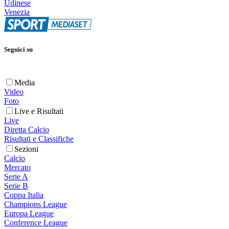
Udinese
Venezia
Seguici su
Media
Video
Foto
Live e Risultati
Live
Diretta Calcio
Risultati e Classifiche
Sezioni
Calcio
Mercato
Serie A
Serie B
Coppa Italia
Champions League
Europa League
Conference League