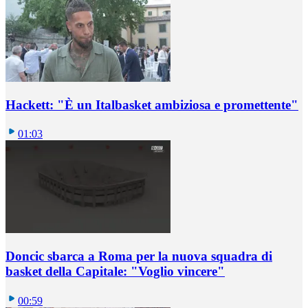
Hackett: "È un Italbasket ambiziosa e promettente"
01:03
Doncic sbarca a Roma per la nuova squadra di
basket della Capitale: "Voglio vincere"
00:59