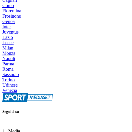
Cagliari
Como
Fiorentina
Frosinone
Genoa
Inter
Juventus
Lazio
Lecce
Milan
Monza
Napoli
Parma
Roma
Sassuolo
Torino
Udinese
Venezia
Seguici su
Media