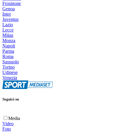
Frosinone
Genoa
Inter
Juventus
Lazio
Lecce
Milan
Monza
Napoli
Parma
Roma
Sassuolo
Torino
Udinese
Venezia
Seguici su
Media
Video
Foto