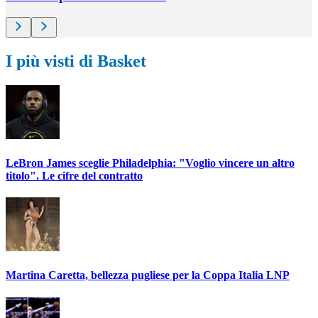
I più visti di Basket
LeBron James sceglie Philadelphia: "Voglio vincere un altro
titolo". Le cifre del contratto
Martina Caretta, bellezza pugliese per la Coppa Italia LNP