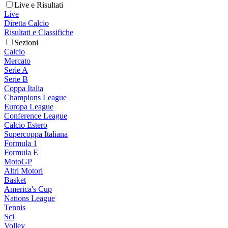
Live e Risultati
Live
Diretta Calcio
Risultati e Classifiche
Sezioni
Calcio
Mercato
Serie A
Serie B
Coppa Italia
Champions League
Europa League
Conference League
Calcio Estero
Supercoppa Italiana
Formula 1
Formula E
MotoGP
Altri Motori
Basket
America's Cup
Nations League
Tennis
Sci
Volley