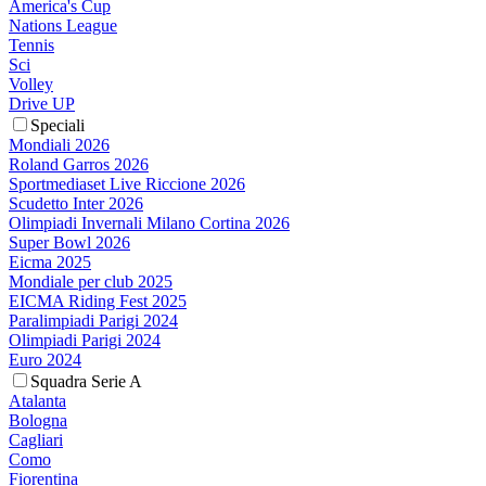
America's Cup
Nations League
Tennis
Sci
Volley
Drive UP
Speciali
Mondiali 2026
Roland Garros 2026
Sportmediaset Live Riccione 2026
Scudetto Inter 2026
Olimpiadi Invernali Milano Cortina 2026
Super Bowl 2026
Eicma 2025
Mondiale per club 2025
EICMA Riding Fest 2025
Paralimpiadi Parigi 2024
Olimpiadi Parigi 2024
Euro 2024
Squadra Serie A
Atalanta
Bologna
Cagliari
Como
Fiorentina