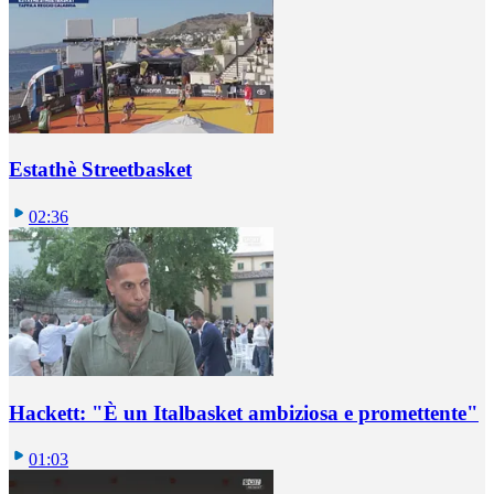
Estathè Streetbasket
02:36
Hackett: "È un Italbasket ambiziosa e promettente"
01:03