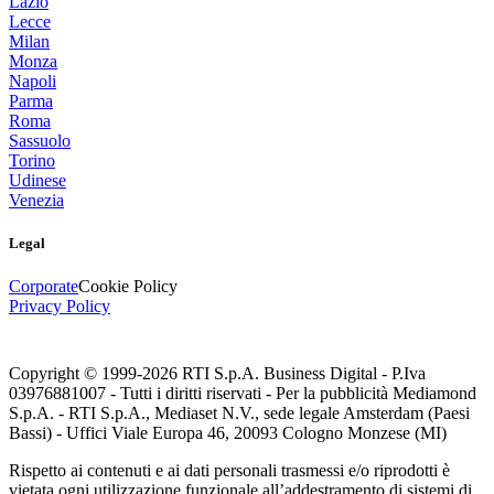
Lazio
Lecce
Milan
Monza
Napoli
Parma
Roma
Sassuolo
Torino
Udinese
Venezia
Legal
Corporate
Cookie Policy
Privacy Policy
Copyright © 1999-
2026
RTI S.p.A. Business Digital - P.Iva
03976881007 - Tutti i diritti riservati - Per la pubblicità Mediamond
S.p.A. - RTI S.p.A., Mediaset N.V., sede legale Amsterdam (Paesi
Bassi) - Uffici Viale Europa 46, 20093 Cologno Monzese (MI)
Rispetto ai contenuti e ai dati personali trasmessi e/o riprodotti è
vietata ogni utilizzazione funzionale all’addestramento di sistemi di