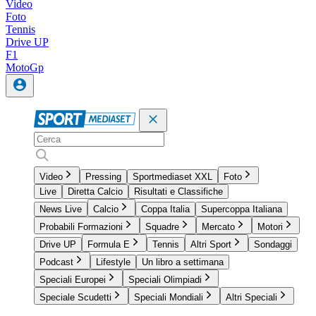
Video
Foto
Tennis
Drive UP
F1
MotoGp
Video
Pressing
Sportmediaset XXL
Foto
Live
Diretta Calcio
Risultati e Classifiche
News Live
Calcio
Coppa Italia
Supercoppa Italiana
Probabili Formazioni
Squadre
Mercato
Motori
Drive UP
Formula E
Tennis
Altri Sport
Sondaggi
Podcast
Lifestyle
Un libro a settimana
Speciali Europei
Speciali Olimpiadi
Speciale Scudetti
Speciali Mondiali
Altri Speciali