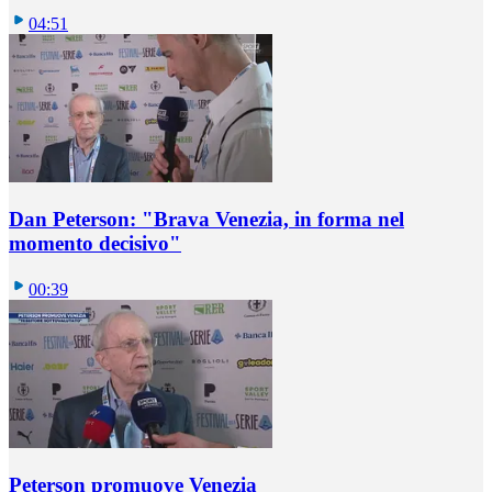
04:51
Dan Peterson: "Brava Venezia, in forma nel
momento decisivo"
00:39
Peterson promuove Venezia