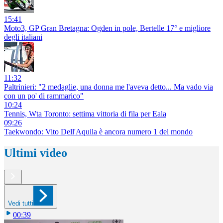
15:41
Moto3, GP Gran Bretagna: Ogden in pole, Bertelle 17° e migliore
degli italiani
11:32
Paltrinieri: "2 medaglie, una donna me l'aveva detto... Ma vado via
con un po' di rammarico"
10:24
Tennis, Wta Toronto: settima vittoria di fila per Eala
09:26
Taekwondo: Vito Dell'Aquila è ancora numero 1 del mondo
Ultimi video
Vedi tutti
00:39