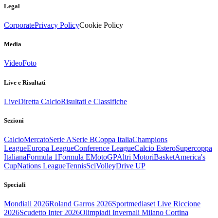
Legal
Corporate
Privacy Policy
Cookie Policy
Media
Video
Foto
Live e Risultati
Live
Diretta Calcio
Risultati e Classifiche
Sezioni
Calcio
Mercato
Serie A
Serie B
Coppa Italia
Champions
League
Europa League
Conference League
Calcio Estero
Supercoppa
Italiana
Formula 1
Formula E
MotoGP
Altri Motori
Basket
America's
Cup
Nations League
Tennis
Sci
Volley
Drive UP
Speciali
Mondiali 2026
Roland Garros 2026
Sportmediaset Live Riccione
2026
Scudetto Inter 2026
Olimpiadi Invernali Milano Cortina