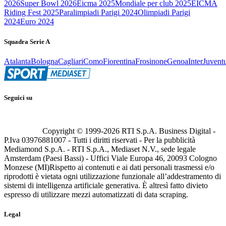
2026
Super Bowl 2026
Eicma 2025
Mondiale per club 2025
EICMA
Riding Fest 2025
Paralimpiadi Parigi 2024
Olimpiadi Parigi
2024
Euro 2024
Squadra Serie A
Atalanta
Bologna
Cagliari
Como
Fiorentina
Frosinone
Genoa
Inter
Juvent
Seguici su
Copyright © 1999-
2026
RTI S.p.A. Business Digital -
P.Iva 03976881007 - Tutti i diritti riservati - Per la pubblicità
Mediamond S.p.A. - RTI S.p.A., Mediaset N.V., sede legale
Amsterdam (Paesi Bassi) - Uffici Viale Europa 46, 20093 Cologno
Monzese (MI)
Rispetto ai contenuti e ai dati personali trasmessi e/o
riprodotti è vietata ogni utilizzazione funzionale all’addestramento di
sistemi di intelligenza artificiale generativa. È altresì fatto divieto
espresso di utilizzare mezzi automatizzati di data scraping.
Legal