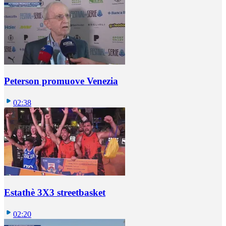
Peterson promuove Venezia
02:38
Estathè 3X3 streetbasket
02:20