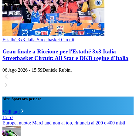
Estathé 3x3 Italia Streetbasket Circuit
Gran finale a Riccione per l'Estathé 3x3 Italia
Streetbasket Circuit: All Star e DKB regine d'Italia
06 Ago 2026 - 15:59
Daniele Rubini
Altri Sport ora per ora
Vedi tutti
15:57
Europei nuoto: Marchand non al top, rinuncia ai 200 e 400 misti