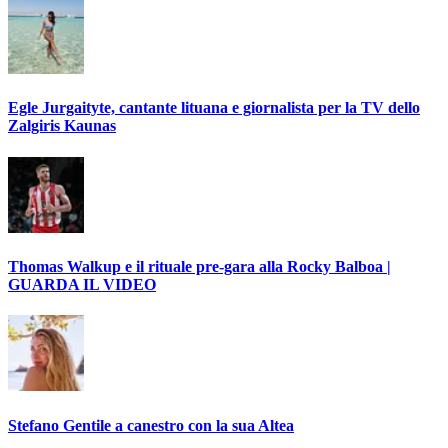
Egle Jurgaityte, cantante lituana e giornalista per la TV dello
Zalgiris Kaunas
Thomas Walkup e il rituale pre-gara alla Rocky Balboa |
GUARDA IL VIDEO
Stefano Gentile a canestro con la sua Altea