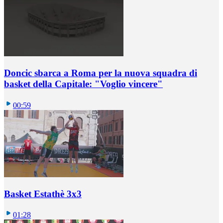
Doncic sbarca a Roma per la nuova squadra di
basket della Capitale: "Voglio vincere"
00:59
Basket Estathè 3x3
01:28