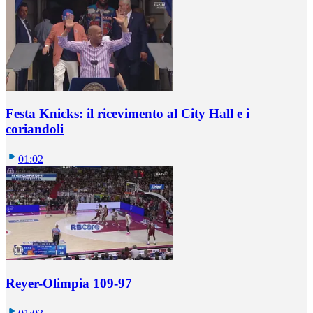
Festa Knicks: il ricevimento al City Hall e i
coriandoli
01:02
Reyer-Olimpia 109-97