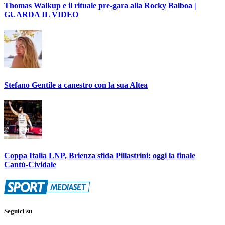
Thomas Walkup e il rituale pre-gara alla Rocky Balboa |
GUARDA IL VIDEO
Stefano Gentile a canestro con la sua Altea
Coppa Italia LNP, Brienza sfida Pillastrini: oggi la finale
Cantù-Cividale
Seguici su