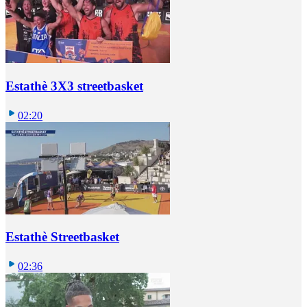
Estathè 3X3 streetbasket
02:20
Estathè Streetbasket
02:36