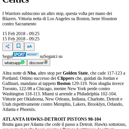
I Warriors subiscono un altro stop, questa volta per mano dei
Blazers. Vittoria netta di Los Angeles su Boston, bene Houston
contro Sacramento
15 Feb 2018 - 09:25
15 Feb 2018 - 09:25
Segui
su
Seguici su
whatsapp
discover
Altra notte di
Nba
, altro stop per
Golden State
, che cade 117-123 a
Portland. Ottimo successo dei
Clippers
che, guidati da Jordan e
Gallinari, mandano al tappeto
Boston
129-119. Non sbaglia invece
Toronto, 122-98 a Chicago, mentre New York perde contro
Washington 118-113. Miami si arrende a Philadelphia 102-104.
Vittorie per Oklahoma, New Orleans, Indiana, Charlotte, Detroit e
Utah rispettivamente contro Memphis, Lakers, Brooklyn, Orlando,
Atlanta e Phoenix.
ATLANTA HAWKS-DETROIT PISTONS 98-104
Brutta gara per Atlanta che cede il passo a Detroit. Hawks sottotono,