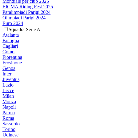
Mondiale per club 2025
EICMA Riding Fest 2025
Paralimpiadi Parigi 2024
Olimpiadi Parigi 2024
Euro 2024
Squadra Serie A
Atalanta
Bologna
Cagliari
Como
Fiorentina
Frosinone
Genoa
Inter
Juventus
Lazio
Lecce
Milan
Monza
Napoli
Parma
Roma
Sassuolo
Torino
Udinese