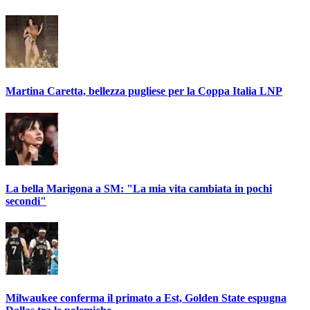
Martina Caretta, bellezza pugliese per la Coppa Italia LNP
La bella Marigona a SM: "La mia vita cambiata in pochi
secondi"
Milwaukee conferma il primato a Est, Golden State espugna