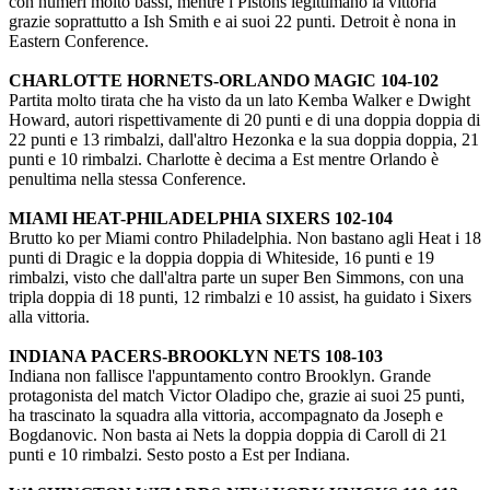
con numeri molto bassi, mentre i Pistons legittimano la vittoria
grazie soprattutto a Ish Smith e ai suoi 22 punti. Detroit è nona in
Eastern Conference.
CHARLOTTE HORNETS-ORLANDO MAGIC 104-102
Partita molto tirata che ha visto da un lato Kemba Walker e Dwight
Howard, autori rispettivamente di 20 punti e di una doppia doppia di
22 punti e 13 rimbalzi, dall'altro Hezonka e la sua doppia doppia, 21
punti e 10 rimbalzi. Charlotte è decima a Est mentre Orlando è
penultima nella stessa Conference.
MIAMI HEAT-PHILADELPHIA SIXERS 102-104
Brutto ko per Miami contro Philadelphia. Non bastano agli Heat i 18
punti di Dragic e la doppia doppia di Whiteside, 16 punti e 19
rimbalzi, visto che dall'altra parte un super Ben Simmons, con una
tripla doppia di 18 punti, 12 rimbalzi e 10 assist, ha guidato i Sixers
alla vittoria.
INDIANA PACERS-BROOKLYN NETS 108-103
Indiana non fallisce l'appuntamento contro Brooklyn. Grande
protagonista del match Victor Oladipo che, grazie ai suoi 25 punti,
ha trascinato la squadra alla vittoria, accompagnato da Joseph e
Bogdanovic. Non basta ai Nets la doppia doppia di Caroll di 21
punti e 10 rimbalzi. Sesto posto a Est per Indiana.