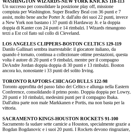
WASHINGTON WIZARDS-NEW YORK KNICKS 118-113
Un successo per consolidare la posizione play off, missione
compiuta per Washington. Super Bradley Beal con 36 punti e 7
assist, molto bene anche Porter Jr. dall'alto dei suoi 22 punti, invece
a New York non bastano i 37 punti di Hardaway Jr. e la doppia
doppia di Kanter con 24 punti e 14 rimbalzi. I Wizards rimangono
terzi a Est col fiato sul collo di Cleveland.
LOS ANGELES CLIPPERS-BOSTON CELTICS 129-119
Danilo Gallinari sembra inarrestabile: il giocatore italiano, da
quando è tornato, continua a collezionare ottime prestazioni, questa
volta è autore di 20 punti e 9 rimbalzi, mentre per il compagno
DeAndre Jordan doppia doppia di 30 punti e 13 rimbalzi. Boston
ancora ko, nonostante i 33 punti del solito Irving.
TORONTO RAPTORS-CHICAGO BULLS 122-98
Toronto approfitta del passo falso dei Celtics e allunga nella Eastern
Conference, consolidando il primo posto. Doppia doppia per Lowry,
20 punti e 10 rimbalzi, medesimi punti per il compagno Ibaka.
Dall'altra parte non male Markkanen e Portis, ma non basta per la
vittoria.
SACRAMENTO KINGS-HOUSTON ROCKETS 91-100
Sacramento fa sudare sette camicie a Houston, specialmente grazie a
Bogdan Bogdanovic e i suoi 20 punti. I Rockets devono ringraziare,