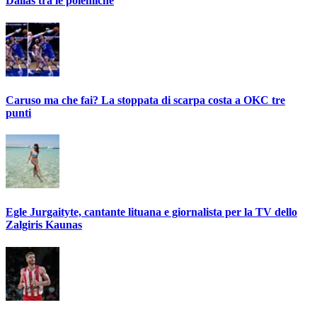
Dallas tra le polemiche
Caruso ma che fai? La stoppata di scarpa costa a OKC tre
punti
Egle Jurgaityte, cantante lituana e giornalista per la TV dello
Zalgiris Kaunas