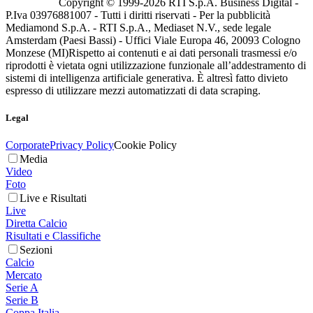
Copyright © 1999-
2026
RTI S.p.A. Business Digital -
P.Iva 03976881007 - Tutti i diritti riservati - Per la pubblicità
Mediamond S.p.A. - RTI S.p.A., Mediaset N.V., sede legale
Amsterdam (Paesi Bassi) - Uffici Viale Europa 46, 20093 Cologno
Monzese (MI)
Rispetto ai contenuti e ai dati personali trasmessi e/o
riprodotti è vietata ogni utilizzazione funzionale all’addestramento di
sistemi di intelligenza artificiale generativa. È altresì fatto divieto
espresso di utilizzare mezzi automatizzati di data scraping.
Legal
Corporate
Privacy Policy
Cookie Policy
Media
Video
Foto
Live e Risultati
Live
Diretta Calcio
Risultati e Classifiche
Sezioni
Calcio
Mercato
Serie A
Serie B
Coppa Italia