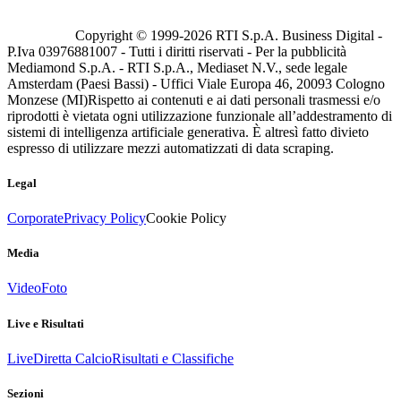
Copyright © 1999-
2026
RTI S.p.A. Business Digital -
P.Iva 03976881007 - Tutti i diritti riservati - Per la pubblicità
Mediamond S.p.A. - RTI S.p.A., Mediaset N.V., sede legale
Amsterdam (Paesi Bassi) - Uffici Viale Europa 46, 20093 Cologno
Monzese (MI)
Rispetto ai contenuti e ai dati personali trasmessi e/o
riprodotti è vietata ogni utilizzazione funzionale all’addestramento di
sistemi di intelligenza artificiale generativa. È altresì fatto divieto
espresso di utilizzare mezzi automatizzati di data scraping.
Legal
Corporate
Privacy Policy
Cookie Policy
Media
Video
Foto
Live e Risultati
Live
Diretta Calcio
Risultati e Classifiche
Sezioni