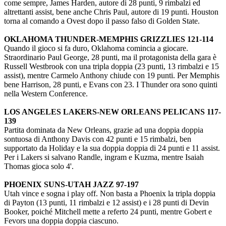
come sempre, James Harden, autore di 28 punti, 9 rimbalzi ed
altrettanti assist, bene anche Chris Paul, autore di 19 punti. Houston
torna al comando a Ovest dopo il passo falso di Golden State.
OKLAHOMA THUNDER-MEMPHIS GRIZZLIES 121-114
Quando il gioco si fa duro, Oklahoma comincia a giocare.
Straordinario Paul George, 28 punti, ma il protagonista della gara è
Russell Westbrook con una tripla doppia (23 punti, 13 rimbalzi e 15
assist), mentre Carmelo Anthony chiude con 19 punti. Per Memphis
bene Harrison, 28 punti, e Evans con 23. I Thunder ora sono quinti
nella Western Conference.
LOS ANGELES LAKERS-NEW ORLEANS PELICANS 117-
139
Partita dominata da New Orleans, grazie ad una doppia doppia
sontuosa di Anthony Davis con 42 punti e 15 rimbalzi, ben
supportato da Holiday e la sua doppia doppia di 24 punti e 11 assist.
Per i Lakers si salvano Randle, ingram e Kuzma, mentre Isaiah
Thomas gioca solo 4'.
PHOENIX SUNS-UTAH JAZZ 97-197
Utah vince e sogna i play off. Non basta a Phoenix la tripla doppia
di Payton (13 punti, 11 rimbalzi e 12 assist) e i 28 punti di Devin
Booker, poiché Mitchell mette a referto 24 punti, mentre Gobert e
Fevors una doppia doppia ciascuno.