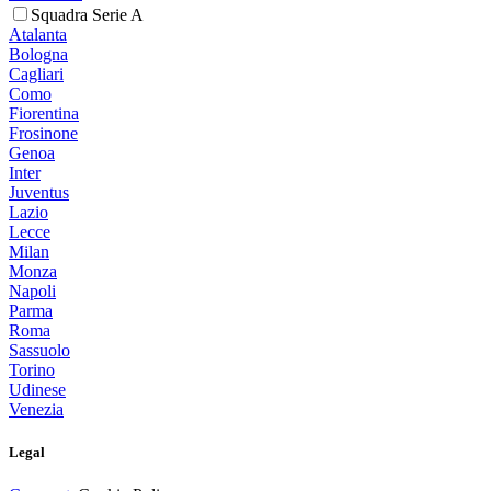
Squadra Serie A
Atalanta
Bologna
Cagliari
Como
Fiorentina
Frosinone
Genoa
Inter
Juventus
Lazio
Lecce
Milan
Monza
Napoli
Parma
Roma
Sassuolo
Torino
Udinese
Venezia
Legal