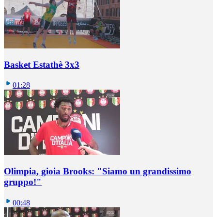
Basket Estathè 3x3
01:28
Olimpia, gioia Brooks: "Siamo un grandissimo
gruppo!"
00:48