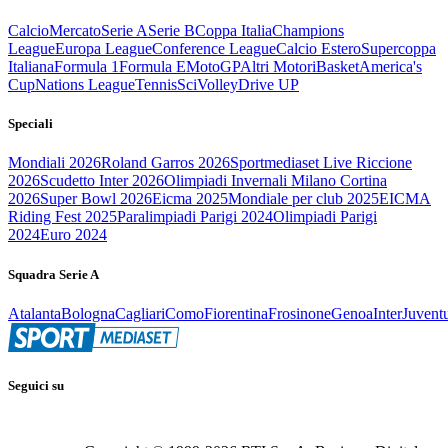
Calcio
Mercato
Serie A
Serie B
Coppa Italia
Champions
League
Europa League
Conference League
Calcio Estero
Supercoppa
Italiana
Formula 1
Formula E
MotoGP
Altri Motori
Basket
America's
Cup
Nations League
Tennis
Sci
Volley
Drive UP
Speciali
Mondiali 2026
Roland Garros 2026
Sportmediaset Live Riccione
2026
Scudetto Inter 2026
Olimpiadi Invernali Milano Cortina
2026
Super Bowl 2026
Eicma 2025
Mondiale per club 2025
EICMA
Riding Fest 2025
Paralimpiadi Parigi 2024
Olimpiadi Parigi
2024
Euro 2024
Squadra Serie A
Atalanta
Bologna
Cagliari
Como
Fiorentina
Frosinone
Genoa
Inter
Juvent
Seguici su