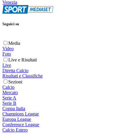
Venezia
Seguici su
Media
Video
Foto
Live e Risultati
Live
Diretta Calcio
Risultati e Classifiche
Sezioni
Calcio
Mercato
Serie A
Serie B
Coppa Italia
Champions League
Europa League
Conference League
Calcio Estero