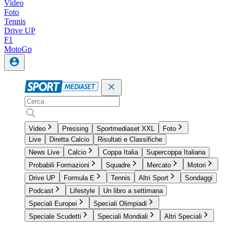
Video
Foto
Tennis
Drive UP
F1
MotoGp
Video
Pressing
Sportmediaset XXL
Foto
Live
Diretta Calcio
Risultati e Classifiche
News Live
Calcio
Coppa Italia
Supercoppa Italiana
Probabili Formazioni
Squadre
Mercato
Motori
Drive UP
Formula E
Tennis
Altri Sport
Sondaggi
Podcast
Lifestyle
Un libro a settimana
Speciali Europei
Speciali Olimpiadi
Speciale Scudetti
Speciali Mondiali
Altri Speciali