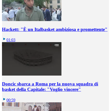
Hackett: "È un Italbasket ambiziosa e promettente"
01:03
Doncic sbarca a Roma per la nuova squadra di
basket della Capitale: "Voglio vincere"
00:59