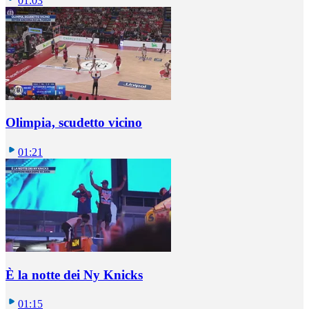
01:03
Olimpia, scudetto vicino
01:21
È la notte dei Ny Knicks
01:15