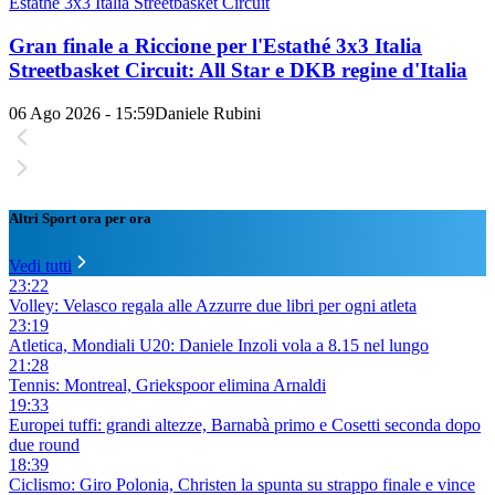
Estathé 3x3 Italia Streetbasket Circuit
Gran finale a Riccione per l'Estathé 3x3 Italia
Streetbasket Circuit: All Star e DKB regine d'Italia
06 Ago 2026 - 15:59
Daniele Rubini
Altri Sport ora per ora
Vedi tutti
23:22
Volley: Velasco regala alle Azzurre due libri per ogni atleta
23:19
Atletica, Mondiali U20: Daniele Inzoli vola a 8.15 nel lungo
21:28
Tennis: Montreal, Griekspoor elimina Arnaldi
19:33
Europei tuffi: grandi altezze, Barnabà primo e Cosetti seconda dopo
due round
18:39
Ciclismo: Giro Polonia, Christen la spunta su strappo finale e vince