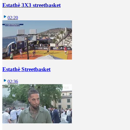
Estathè 3X3 streetbasket
02:20
Estathè Streetbasket
02:36