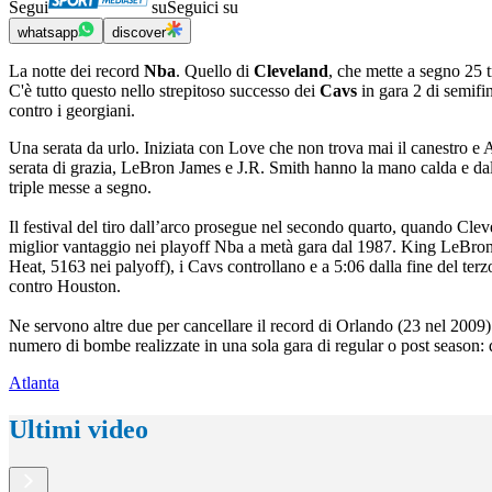
Segui
su
Seguici su
whatsapp
discover
La notte dei record
Nba
. Quello di
Cleveland
, che mette a segno 25 t
C'è tutto questo nello strepitoso successo dei
Cavs
in gara 2 di semifi
contro i georgiani.
Una serata da urlo. Iniziata con Love che non trova mai il canestro e A
serata di grazia, LeBron James e J.R. Smith hanno la mano calda e dal 
triple messe a segno.
Il festival del tiro dall’arco prosegue nel secondo quarto, quando Cle
miglior vantaggio nei playoff Nba a metà gara dal 1987. King LeBron, 
Heat, 5163 nei palyoff), i Cavs controllano e a 5:06 dalla fine del ter
contro Houston.
Ne servono altre due per cancellare il record di Orlando (23 nel 2009):
numero di bombe realizzate in una sola gara di regular o post season: d
Atlanta
Ultimi video