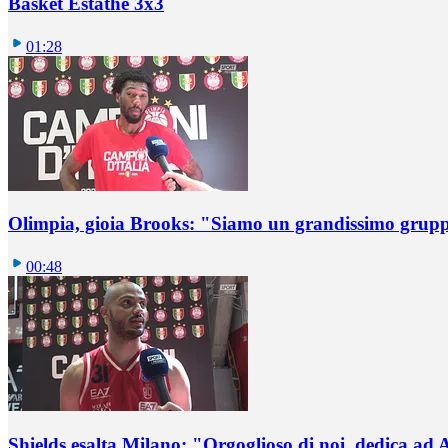
Basket Estathè 3x3
01:28
Olimpia, gioia Brooks: "Siamo un grandissimo grup
00:48
Shields esalta Milano: "Orgoglioso di noi, dedica ad