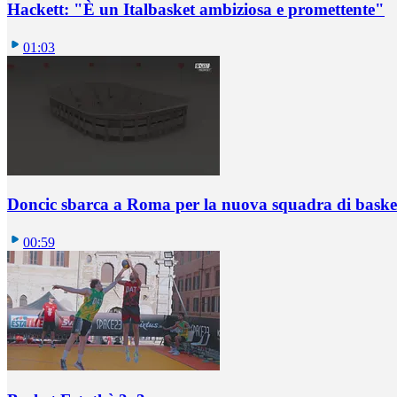
Hackett: "È un Italbasket ambiziosa e promettente"
01:03
Doncic sbarca a Roma per la nuova squadra di basket
00:59