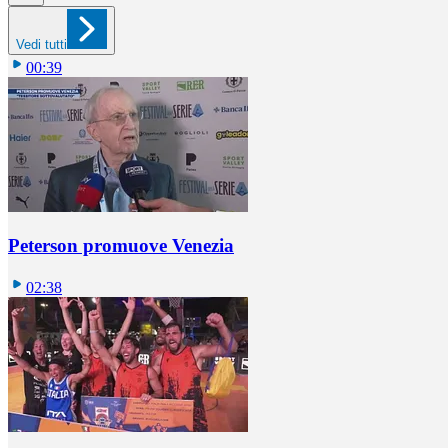
Vedi tutti
00:39
Peterson promuove Venezia
02:38