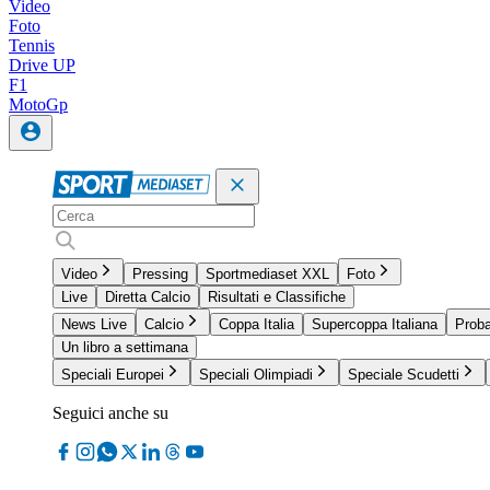
Video
Foto
Tennis
Drive UP
F1
MotoGp
Video
Pressing
Sportmediaset XXL
Foto
Live
Diretta Calcio
Risultati e Classifiche
News Live
Calcio
Coppa Italia
Supercoppa Italiana
Proba
Un libro a settimana
Speciali Europei
Speciali Olimpiadi
Speciale Scudetti
Seguici anche su