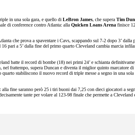
riple in una sola gara, e quello di
LeBron James
, che supera
Tim Dun
nale di conference contro Atlanta: alla
Quicken Loans Arena
finisce 1
tlanta che prova a spaventare i Cavs, scappando sul 7-2 dopo 3’ dalla pa
16 pari a 5’ dalla fine del primo quarto Cleveland cambia marcia infilan
veland batte il record di bombe (18) nei primi 24’ e schianta definitivam
nel frattempo, supera Duncan e diventa il miglior quinto marcatore di 
zo quarto stabiliscono il nuovo record di triple messe a segno in una sola
 alla fine saranno però 25 i tiri buoni dai 7,25 con dieci giocatori a se
ecisamente tante per volare al 123-98 finale che permette a Cleveland di 