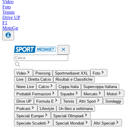
Video
Foto
Tennis
Drive UP
F1
MotoGp
Video
Pressing
Sportmediaset XXL
Foto
Live
Diretta Calcio
Risultati e Classifiche
News Live
Calcio
Coppa Italia
Supercoppa Italiana
Probabili Formazioni
Squadre
Mercato
Motori
Drive UP
Formula E
Tennis
Altri Sport
Sondaggi
Podcast
Lifestyle
Un libro a settimana
Speciali Europei
Speciali Olimpiadi
Speciale Scudetti
Speciali Mondiali
Altri Speciali