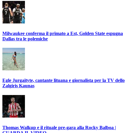
Milwaukee conferma il primato a Est, Golden State espugna
Dallas tra le polemiche
Egle Jurgaityte, cantante lituana e giornalista per la TV dello
Zalgiris Kaunas
Thomas Walkup e il rituale pre-gara alla Rocky Balboa |
GUARDA IL VIDEO