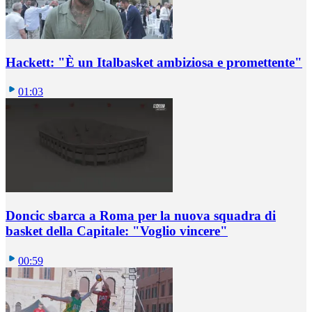
Hackett: "È un Italbasket ambiziosa e promettente"
01:03
Doncic sbarca a Roma per la nuova squadra di
basket della Capitale: "Voglio vincere"
00:59