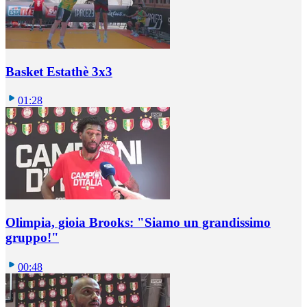
Basket Estathè 3x3
01:28
Olimpia, gioia Brooks: "Siamo un grandissimo
gruppo!"
00:48