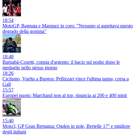
18:54
MotoGP, Bagnaia e Marquez in coro: "Nessuno si aspettava questo
degrado della gomma"
18:48
Barnabà-Cosetti, coppia d'argento: il bacio sul podio dopo le
medaglie nello stesso giorno
18:26
Ciclismo, Vuelta a Burgos: Pellizzari vince l'ultima tappa, corsa a
Gall
15:57
Europei nuoto: Marchand non al top, rinuncia ai 200 e 400 misti
15:40
Moto3, GP Gran Bretagna: Ogden in pole, Bertelle 17° e migliore
degli italiani