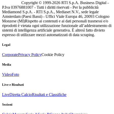
Copyright © 1999-
2026
RTI S.p.A. Business Digital -
P.Iva 03976881007 - Tutti i diritti riservati - Per la pubblicità
Mediamond S.p.A. - RTI S.p.A., Mediaset N.V., sede legale
Amsterdam (Paesi Bassi) - Uffici Viale Europa 46, 20093 Cologno
Monzese (MI)
Rispetto ai contenuti e ai dati personali trasmessi e/o
riprodotti è vietata ogni utilizzazione funzionale all’addestramento di
sistemi di intelligenza artificiale generativa. È altresì fatto divieto
espresso di utilizzare mezzi automatizzati di data scraping.
Legal
Corporate
Privacy Policy
Cookie Policy
Media
Video
Foto
Live e Risultati
Live
Diretta Calcio
Risultati e Classifiche
Sezioni