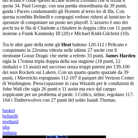
dei texani è come spesso accade Kawhi Leonard che si ferma a
quota 34. Paul George, con una partita straordinaria da 39 punti,
guida i Pacers condannando gli Hornets al terzo ko di fila. Con
questa sconfitta Belinelli e compagni vedono ridursi al lumicino le
speranze di conquistare un posto nei playoff. L'azzurro è uno dei
pochi tra le fila di Charlotte a chiudere in doppia cifra con 11 punti
insieme a Frank Kaminsky III (20) e Michael Kidd-Gilchrist (10).
Tra le altre gare della notte gli
Heat
battono 120-112 i Pelicans e
conquistano la 22esima vittoria nelle ultime 27 uscite con il
rientrante Goran Dragic che mette a referto 33 punti.
James Harden
sigla la 17esima tripla doppia della sua stagione (18 punti, 12
rimbalzi e 13 assist) nel successo senza troppi patemi per 139-100
dei suoi Rockets sui Lakers. Con un quarto quarto spaziale da 39
punti, i Mavericks espugnano 112-107 il parquet del Verizon Center
di Washington. Preoccupazione in casa Wizards per le condizioni di
John Wall che sigla 26 punti e 11 assist ma esce dal campo
zoppicante per un problema al piede. I Celtics, infine, regolano 117-
104 i Timberwolves con 27 punti del solito Isaiah Thomas.
basket
belinelli
portland
nba
indiana