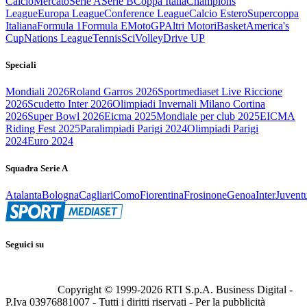
Calcio
Mercato
Serie A
Serie B
Coppa Italia
Champions
League
Europa League
Conference League
Calcio Estero
Supercoppa
Italiana
Formula 1
Formula E
MotoGP
Altri Motori
Basket
America's
Cup
Nations League
Tennis
Sci
Volley
Drive UP
Speciali
Mondiali 2026
Roland Garros 2026
Sportmediaset Live Riccione
2026
Scudetto Inter 2026
Olimpiadi Invernali Milano Cortina
2026
Super Bowl 2026
Eicma 2025
Mondiale per club 2025
EICMA
Riding Fest 2025
Paralimpiadi Parigi 2024
Olimpiadi Parigi
2024
Euro 2024
Squadra Serie A
Atalanta
Bologna
Cagliari
Como
Fiorentina
Frosinone
Genoa
Inter
Juvent
Seguici su
Copyright © 1999-
2026
RTI S.p.A. Business Digital -
P.Iva 03976881007 - Tutti i diritti riservati - Per la pubblicità