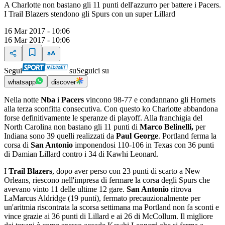
A Charlotte non bastano gli 11 punti dell'azzurro per battere i Pacers.
I Trail Blazers stendono gli Spurs con un super Lillard
16 Mar 2017 - 10:06
16 Mar 2017 - 10:06
Segui
su
Seguici su
whatsapp
discover
Nella notte
Nba
i
Pacers
vincono 98-77 e condannano gli Hornets
alla terza sconfitta consecutiva. Con questo ko Charlotte abbandona
forse definitivamente le speranze di playoff. Alla franchigia del
North Carolina non bastano gli 11 punti di
Marco Belinelli,
per
Indiana sono 39 quelli realizzati da
Paul George
. Portland ferma la
corsa di
San Antonio
imponendosi 110-106 in Texas con 36 punti
di Damian Lillard contro i 34 di Kawhi Leonard.
I
Trail Blazers
, dopo aver perso con 23 punti di scarto a New
Orleans, riescono nell'impresa di fermare la corsa degli Spurs che
avevano vinto 11 delle ultime 12 gare.
San Antonio
ritrova
LaMarcus Aldridge (19 punti), fermato precauzionalmente per
un'aritmia riscontrata la scorsa settimana ma Portland non fa sconti e
vince grazie ai 36 punti di Lillard e ai 26 di McCollum. Il migliore