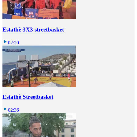
Estathè 3X3 streetbasket
02:20
Estathè Streetbasket
02:36