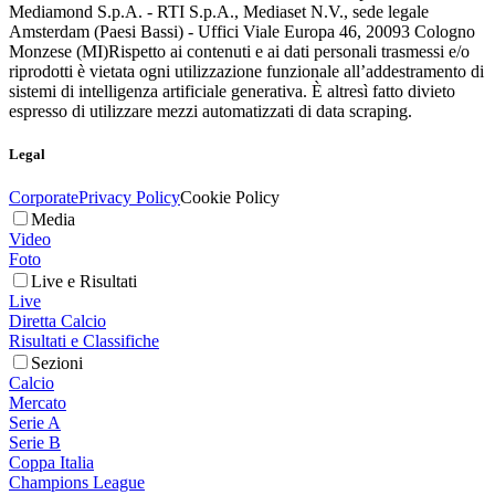
Mediamond S.p.A. - RTI S.p.A., Mediaset N.V., sede legale
Amsterdam (Paesi Bassi) - Uffici Viale Europa 46, 20093 Cologno
Monzese (MI)
Rispetto ai contenuti e ai dati personali trasmessi e/o
riprodotti è vietata ogni utilizzazione funzionale all’addestramento di
sistemi di intelligenza artificiale generativa. È altresì fatto divieto
espresso di utilizzare mezzi automatizzati di data scraping.
Legal
Corporate
Privacy Policy
Cookie Policy
Media
Video
Foto
Live e Risultati
Live
Diretta Calcio
Risultati e Classifiche
Sezioni
Calcio
Mercato
Serie A
Serie B
Coppa Italia
Champions League