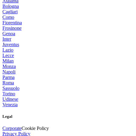
Atalanta
Bologna
Cagliari
Como
Fiorentina
Frosinone
Genoa
Inter
Juventus
Lazio
Lecce
Milan
Monza
Napoli
Parma
Roma
Sassuolo
Torino
Udinese
Venezia
Legal
Corporate
Cookie Policy
Privacy Policy