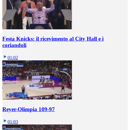
Festa Knicks: il ricevimento al City Hall e i
coriandoli
01:02
Reyer-Olimpia 109-97
01:03