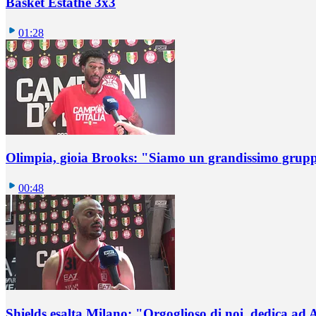
Basket Estathè 3x3
01:28
Olimpia, gioia Brooks: "Siamo un grandissimo grup
00:48
Shields esalta Milano: "Orgoglioso di noi, dedica ad