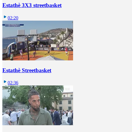
Estathè 3X3 streetbasket
02:20
Estathè Streetbasket
02:36