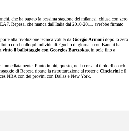
anchi, che ha pagato la pessima stagione dei milanesi, chiusa con zero
ll'EA7. Repesa, che manca dall'Italia dal 2010-2011, avrebbe firmato
porte alla rivoluzione tecnica voluta da
Giorgio Armani
dopo lo zero
attutto con i colloqui individuali. Quello di giornata con Banchi ha
 vinto il ballottaggio con
Georgios Bartzokas
, in pole fino a
re immediatamente. Punto in più, questo, nella corsa al titolo di coach
aggio di Repesa riparte la ristrutturazione al roster e
Cinciarini
è il
hances NBA con dei provini con Dallas e New York.