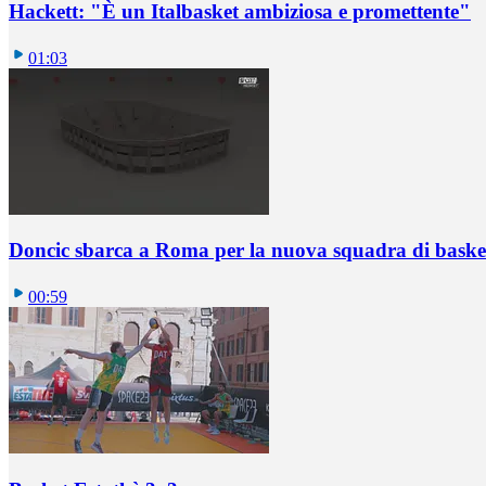
Hackett: "È un Italbasket ambiziosa e promettente"
01:03
Doncic sbarca a Roma per la nuova squadra di basket
00:59