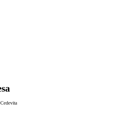
esa
 Cedevita