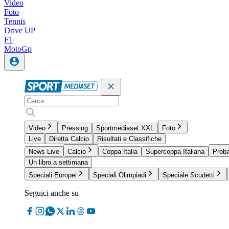
Video
Foto
Tennis
Drive UP
F1
MotoGp
Video
Pressing
Sportmediaset XXL
Foto
Live
Diretta Calcio
Risultati e Classifiche
News Live
Calcio
Coppa Italia
Supercoppa Italiana
Proba
Un libro a settimana
Speciali Europei
Speciali Olimpiadi
Speciale Scudetti
Seguici anche su