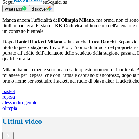
Segui
su
Seguici su
whatsapp
discover
Manca ancora l'ufficialità dell'
Olimpia Milano
, ma ormai non ci sono
titoli in bacheca. E' stato il
KK Cedevita
, ultimo club dell'allenatore
un contratto biennale.
Dopo
Daniel Hackett
Milano
saluta anche
Luca Banchi.
Separazione
titoli di questa stagione. Livio Proli, l’uomo di fiducia del proprieta
portato all’addio dell’allenatore dello scudetto della stagione passat
qualche ora fa.
Milano ha nella mente solo una cosa in questo momento: ripartire da
A
milanese per Repesa, che con l’attuale capitano biancorosso, dopo la pa
primo nome per sostituire Hackett nel ruolo di playmaker. Hackett ch
basket
repesa
alessandro gentile
olimpia
Ultimi video