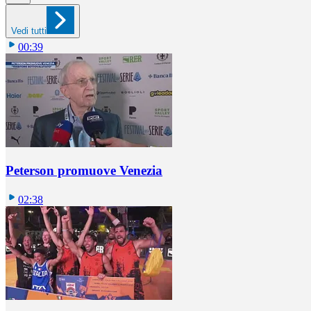
Vedi tutti
00:39
Peterson promuove Venezia
02:38