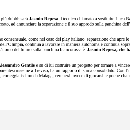
 più dubbi: sarà
Jasmin Repesa
il tecnico chiamato a sostituire Luca B
 croato, ad annunciare la separazione e il suo approdo sulla panchina de
 consensuale, come nel caso del play italiano, separazione che apre le 
rio dell’Olimpia, continua a lavorare in maniera autonoma e continua sopr
a. L’uomo del futuro sulla panchina biancorossa è
Jasmin Repesa, che ha
lessandro Gentile
e su di lui costruire un progetto per tornare a vince
rentesi insieme a Treviso, ha un rapporto di stima consolidato. Con l’ing
e, corteggiatissimo da Malaga, cercherà invece di giocarsi le poche c