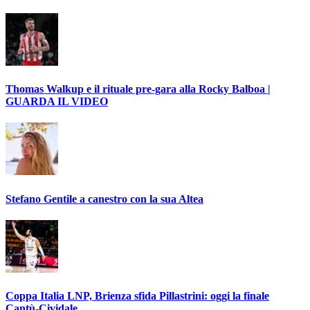
Thomas Walkup e il rituale pre-gara alla Rocky Balboa |
GUARDA IL VIDEO
Stefano Gentile a canestro con la sua Altea
Coppa Italia LNP, Brienza sfida Pillastrini: oggi la finale
Cantù-Cividale