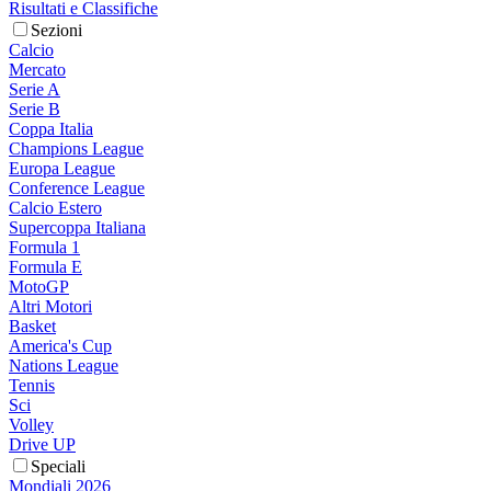
Risultati e Classifiche
Sezioni
Calcio
Mercato
Serie A
Serie B
Coppa Italia
Champions League
Europa League
Conference League
Calcio Estero
Supercoppa Italiana
Formula 1
Formula E
MotoGP
Altri Motori
Basket
America's Cup
Nations League
Tennis
Sci
Volley
Drive UP
Speciali
Mondiali 2026