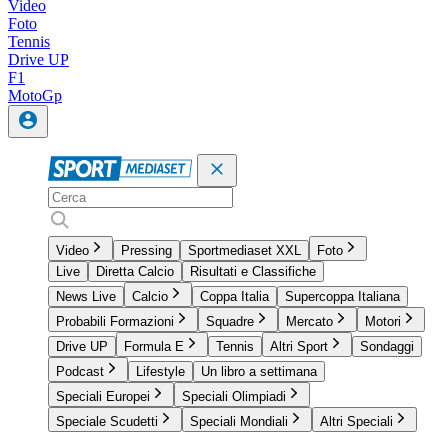
Video
Foto
Tennis
Drive UP
F1
MotoGp
Video
Pressing
Sportmediaset XXL
Foto
Live
Diretta Calcio
Risultati e Classifiche
News Live
Calcio
Coppa Italia
Supercoppa Italiana
Probabili Formazioni
Squadre
Mercato
Motori
Drive UP
Formula E
Tennis
Altri Sport
Sondaggi
Podcast
Lifestyle
Un libro a settimana
Speciali Europei
Speciali Olimpiadi
Speciale Scudetti
Speciali Mondiali
Altri Speciali