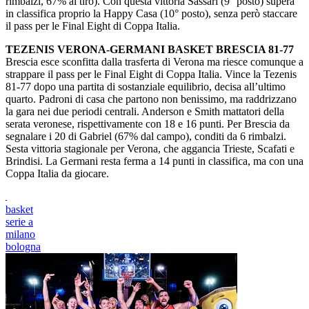
rimbalzi, 67% al tiro). Con questa vittoria Sassari (9° posto) supera
in classifica proprio la Happy Casa (10° posto), senza però staccare
il pass per le Final Eight di Coppa Italia.
TEZENIS VERONA-GERMANI BASKET BRESCIA 81-77
Brescia esce sconfitta dalla trasferta di Verona ma riesce comunque a
strappare il pass per le Final Eight di Coppa Italia. Vince la Tezenis
81-77 dopo una partita di sostanziale equilibrio, decisa all’ultimo
quarto. Padroni di casa che partono non benissimo, ma raddrizzano
la gara nei due periodi centrali. Anderson e Smith mattatori della
serata veronese, rispettivamente con 18 e 16 punti. Per Brescia da
segnalare i 20 di Gabriel (67% dal campo), conditi da 6 rimbalzi.
Sesta vittoria stagionale per Verona, che aggancia Trieste, Scafati e
Brindisi. La Germani resta ferma a 14 punti in classifica, ma con una
Coppa Italia da giocare.
basket
serie a
milano
bologna