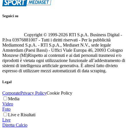
Seguici su
Copyright © 1999-
2026
RTI S.p.A. Business Digital -
P.Iva 03976881007 - Tutti i diritti riservati - Per la pubblicità
Mediamond S.p.A. - RTI S.p.A., Mediaset N.V., sede legale
Amsterdam (Paesi Bassi) - Uffici Viale Europa 46, 20093 Cologno
Monzese (MI)
Rispetto ai contenuti e ai dati personali trasmessi e/o
riprodotti è vietata ogni utilizzazione funzionale all’addestramento di
sistemi di intelligenza artificiale generativa. È altresì fatto divieto
espresso di utilizzare mezzi automatizzati di data scraping.
Legal
Corporate
Privacy Policy
Cookie Policy
Media
Video
Foto
Live e Risultati
Live
Diretta Calcio