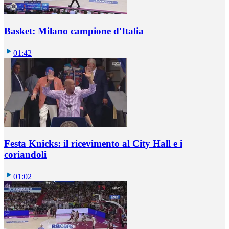
Basket: Milano campione d'Italia
01:42
Festa Knicks: il ricevimento al City Hall e i
coriandoli
01:02