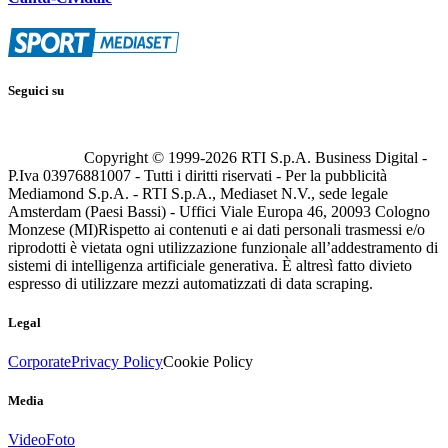
Seguici su
Copyright © 1999-
2026
RTI S.p.A. Business Digital -
P.Iva 03976881007 - Tutti i diritti riservati - Per la pubblicità
Mediamond S.p.A. - RTI S.p.A., Mediaset N.V., sede legale
Amsterdam (Paesi Bassi) - Uffici Viale Europa 46, 20093 Cologno
Monzese (MI)
Rispetto ai contenuti e ai dati personali trasmessi e/o
riprodotti è vietata ogni utilizzazione funzionale all’addestramento di
sistemi di intelligenza artificiale generativa. È altresì fatto divieto
espresso di utilizzare mezzi automatizzati di data scraping.
Legal
Corporate
Privacy Policy
Cookie Policy
Media
Video
Foto