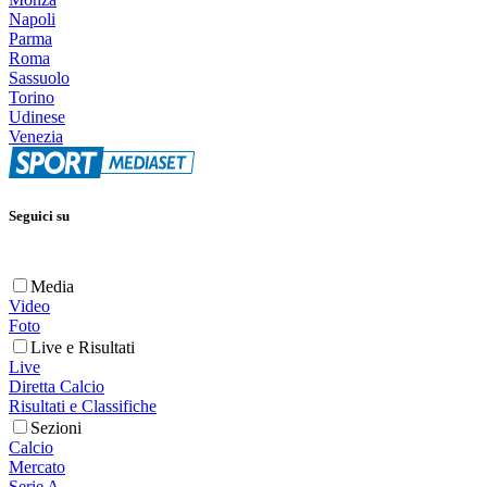
Napoli
Parma
Roma
Sassuolo
Torino
Udinese
Venezia
Seguici su
Media
Video
Foto
Live e Risultati
Live
Diretta Calcio
Risultati e Classifiche
Sezioni
Calcio
Mercato
Serie A