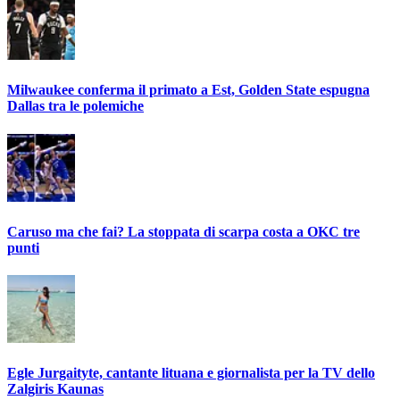
Milwaukee conferma il primato a Est, Golden State espugna
Dallas tra le polemiche
Caruso ma che fai? La stoppata di scarpa costa a OKC tre
punti
Egle Jurgaityte, cantante lituana e giornalista per la TV dello
Zalgiris Kaunas