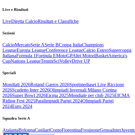
Live e Risultati
Live
Diretta Calcio
Risultati e Classifiche
Sezioni
Calcio
Mercato
Serie A
Serie B
Coppa Italia
Champions
League
Europa League
Conference League
Calcio Estero
Supercoppa
Italiana
Formula 1
Formula E
MotoGP
Altri Motori
Basket
America's
Cup
Nations League
Tennis
Sci
Volley
Drive UP
Speciali
Mondiali 2026
Roland Garros 2026
Sportmediaset Live Riccione
2026
Scudetto Inter 2026
Olimpiadi Invernali Milano Cortina
2026
Super Bowl 2026
Eicma 2025
Mondiale per club 2025
EICMA
Riding Fest 2025
Paralimpiadi Parigi 2024
Olimpiadi Parigi
2024
Euro 2024
Squadra Serie A
Atalanta
Bologna
Cagliari
Como
Fiorentina
Frosinone
Genoa
Inter
Juvent