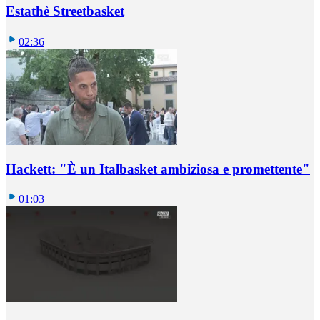
Estathè Streetbasket
02:36
Hackett: "È un Italbasket ambiziosa e promettente"
01:03