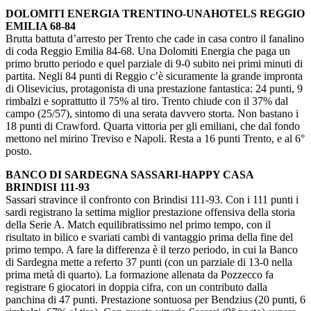
DOLOMITI ENERGIA TRENTINO-UNAHOTELS REGGIO
EMILIA 68-84
Brutta battuta d’arresto per Trento che cade in casa contro il fanalino
di coda Reggio Emilia 84-68. Una Dolomiti Energia che paga un
primo brutto periodo e quel parziale di 9-0 subito nei primi minuti di
partita. Negli 84 punti di Reggio c’è sicuramente la grande impronta
di Olisevicius, protagonista di una prestazione fantastica: 24 punti, 9
rimbalzi e soprattutto il 75% al tiro. Trento chiude con il 37% dal
campo (25/57), sintomo di una serata davvero storta. Non bastano i
18 punti di Crawford. Quarta vittoria per gli emiliani, che dal fondo
mettono nel mirino Treviso e Napoli. Resta a 16 punti Trento, e al 6°
posto.
BANCO DI SARDEGNA SASSARI-HAPPY CASA
BRINDISI 111-93
Sassari stravince il confronto con Brindisi 111-93. Con i 111 punti i
sardi registrano la settima miglior prestazione offensiva della storia
della Serie A. Match equilibratissimo nel primo tempo, con il
risultato in bilico e svariati cambi di vantaggio prima della fine del
primo tempo. A fare la differenza è il terzo periodo, in cui la Banco
di Sardegna mette a referto 37 punti (con un parziale di 13-0 nella
prima metà di quarto). La formazione allenata da Pozzecco fa
registrare 6 giocatori in doppia cifra, con un contributo dalla
panchina di 47 punti. Prestazione sontuosa per Bendzius (20 punti, 6