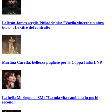
LeBron James sceglie Philadelphia: "Voglio vincere un altro
titolo". Le cifre del contratto
Martina Caretta, bellezza pugliese per la Coppa Italia LNP
La bella Marigona a SM: "La mia vita cambiata in pochi
secondi"