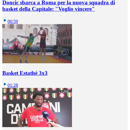
Doncic sbarca a Roma per la nuova squadra di
basket della Capitale: "Voglio vincere"
00:59
Basket Estathè 3x3
01:28