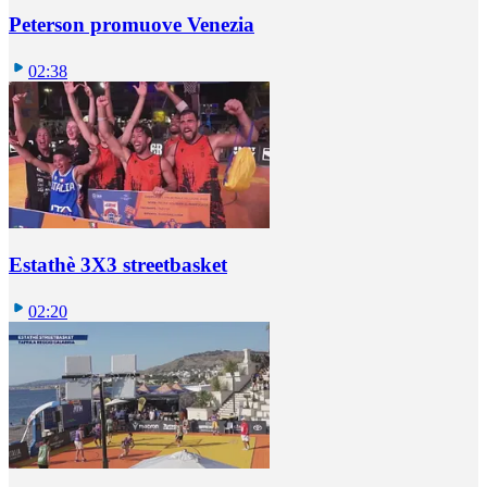
Peterson promuove Venezia
02:38
Estathè 3X3 streetbasket
02:20