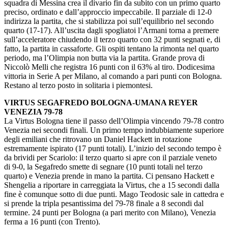
squadra di Messina crea il divario fin da subito con un primo quarto
preciso, ordinato e dall’approccio impeccabile. Il parziale di 12-0
indirizza la partita, che si stabilizza poi sull’equilibrio nel secondo
quarto (17-17). All’uscita dagli spogliatoi l’Armani torna a premere
sull’acceleratore chiudendo il terzo quarto con 32 punti segnati e, di
fatto, la partita in cassaforte. Gli ospiti tentano la rimonta nel quarto
periodo, ma l’Olimpia non butta via la partita. Grande prova di
Niccolò Melli che registra 16 punti con il 63% al tiro. Dodicesima
vittoria in Serie A per Milano, al comando a pari punti con Bologna.
Restano al terzo posto in solitaria i piemontesi.
VIRTUS SEGAFREDO BOLOGNA-UMANA REYER
VENEZIA 79-78
La Virtus Bologna tiene il passo dell’Olimpia vincendo 79-78 contro
Venezia nei secondi finali. Un primo tempo indubbiamente superiore
degli emiliani che ritrovano un Daniel Hackett in rotazione
estremamente ispirato (17 punti totali). L’inizio del secondo tempo è
da brividi per Scariolo: il terzo quarto si apre con il parziale veneto
di 9-0, la Segafredo smette di segnare (10 punti totali nel terzo
quarto) e Venezia prende in mano la partita. Ci pensano Hackett e
Shengelia a riportare in carreggiata la Virtus, che a 15 secondi dalla
fine è comunque sotto di due punti. Mago Teodosic sale in cattedra e
si prende la tripla pesantissima del 79-78 finale a 8 secondi dal
termine. 24 punti per Bologna (a pari merito con Milano), Venezia
ferma a 16 punti (con Trento).