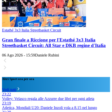
Estathé 3x3 Italia Streetbasket Circuit
Gran finale a Riccione per l'Estathé 3x3 Italia
Streetbasket Circuit: All Star e DKB regine d'Italia
06 Ago 2026 - 15:59
Daniele Rubini
Altri Sport ora per ora
Vedi tutti
23:22
Volley: Velasco regala alle Azzurre due libri per ogni atleta
23:19
Atletica, Mondiali U20: Daniele Inzoli vola a 8.15 nel lungo