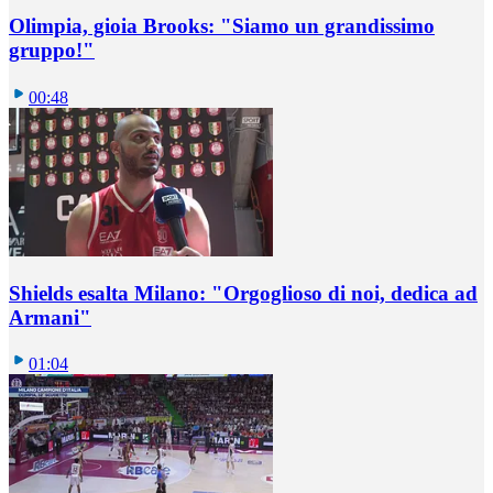
Olimpia, gioia Brooks: "Siamo un grandissimo
gruppo!"
00:48
Shields esalta Milano: "Orgoglioso di noi, dedica ad
Armani"
01:04