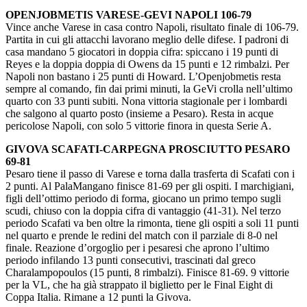
OPENJOBMETIS VARESE-GEVI NAPOLI 106-79
Vince anche Varese in casa contro Napoli, risultato finale di 106-79.
Partita in cui gli attacchi lavorano meglio delle difese. I padroni di
casa mandano 5 giocatori in doppia cifra: spiccano i 19 punti di
Reyes e la doppia doppia di Owens da 15 punti e 12 rimbalzi. Per
Napoli non bastano i 25 punti di Howard. L’Openjobmetis resta
sempre al comando, fin dai primi minuti, la GeVi crolla nell’ultimo
quarto con 33 punti subiti. Nona vittoria stagionale per i lombardi
che salgono al quarto posto (insieme a Pesaro). Resta in acque
pericolose Napoli, con solo 5 vittorie finora in questa Serie A.
GIVOVA SCAFATI-CARPEGNA PROSCIUTTO PESARO
69-81
Pesaro tiene il passo di Varese e torna dalla trasferta di Scafati con i
2 punti. Al PalaMangano finisce 81-69 per gli ospiti. I marchigiani,
figli dell’ottimo periodo di forma, giocano un primo tempo sugli
scudi, chiuso con la doppia cifra di vantaggio (41-31). Nel terzo
periodo Scafati va ben oltre la rimonta, tiene gli ospiti a soli 11 punti
nel quarto e prende le redini del match con il parziale di 8-0 nel
finale. Reazione d’orgoglio per i pesaresi che aprono l’ultimo
periodo infilando 13 punti consecutivi, trascinati dal greco
Charalampopoulos (15 punti, 8 rimbalzi). Finisce 81-69. 9 vittorie
per la VL, che ha già strappato il biglietto per le Final Eight di
Coppa Italia. Rimane a 12 punti la Givova.