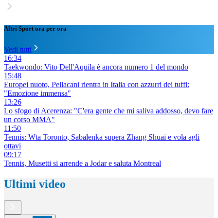
Altri Sport ora per ora
Vedi tutti
16:34
Taekwondo: Vito Dell'Aquila è ancora numero 1 del mondo
15:48
Europei nuoto, Pellacani rientra in Italia con azzurri dei tuffi:
"Emozione immensa"
13:26
Lo sfogo di Acerenza: "C'era gente che mi saliva addosso, devo fare
un corso MMA"
11:50
Tennis: Wta Toronto, Sabalenka supera Zhang Shuai e vola agli
ottavi
09:17
Tennis, Musetti si arrende a Jodar e saluta Montreal
Ultimi video