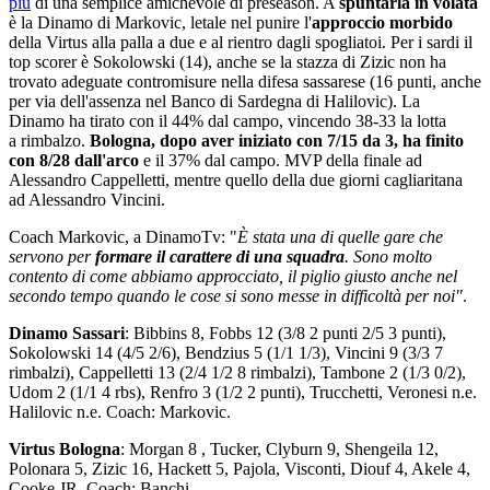
più
di una semplice amichevole di preseason. A
spuntarla in volata
è la Dinamo di Markovic, letale nel punire l'
approccio morbido
della Virtus alla palla a due e al rientro dagli spogliatoi. Per i sardi il
top scorer è Sokolowski (14), anche se la stazza di Zizic non ha
trovato adeguate contromisure nella difesa sassarese (16 punti, anche
per via dell'assenza nel Banco di Sardegna di Halilovic). La
Dinamo ha tirato con il 44% dal campo, vincendo 38-33 la lotta
a rimbalzo.
Bologna, dopo aver iniziato con 7/15 da 3, ha finito
con 8/28 dall'arco
e il 37% dal campo. MVP della finale ad
Alessandro Cappelletti, mentre quello della due giorni cagliaritana
ad Alessandro Vincini.
Coach Markovic, a DinamoTv: "
È stata una di quelle gare che
servono per
formare il carattere di una squadra
. Sono molto
contento di come abbiamo approcciato, il piglio giusto anche nel
secondo tempo quando le cose si sono messe in difficoltà per noi"
.
Dinamo Sassari
: Bibbins 8, Fobbs 12 (3/8 2 punti 2/5 3 punti),
Sokolowski 14 (4/5 2/6), Bendzius 5 (1/1 1/3), Vincini 9 (3/3 7
rimbalzi), Cappelletti 13 (2/4 1/2 8 rimbalzi), Tambone 2 (1/3 0/2),
Udom 2 (1/1 4 rbs), Renfro 3 (1/2 2 punti), Trucchetti, Veronesi n.e.
Halilovic n.e. Coach: Markovic.
Virtus Bologna
: Morgan 8 , Tucker, Clyburn 9, Shengeila 12,
Polonara 5, Zizic 16, Hackett 5, Pajola, Visconti, Diouf 4, Akele 4,
Cooke JR. Coach: Banchi.