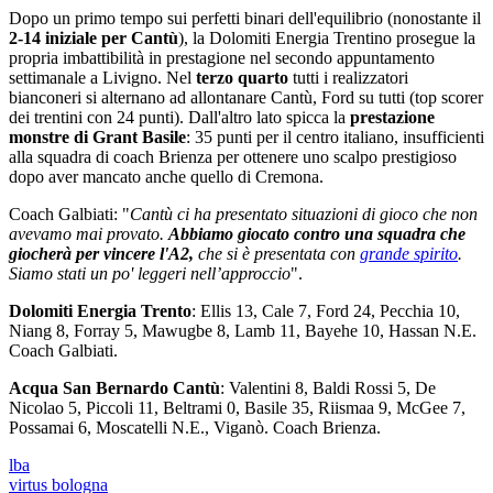
Dopo un primo tempo sui perfetti binari dell'equilibrio (nonostante il
2-14 iniziale per Cantù
), la Dolomiti Energia Trentino prosegue la
propria imbattibilità in prestagione nel secondo appuntamento
settimanale a Livigno. Nel
terzo quarto
tutti i realizzatori
bianconeri si alternano ad allontanare Cantù, Ford su tutti (top scorer
dei trentini con 24 punti). Dall'altro lato spicca la
prestazione
monstre di Grant Basile
: 35 punti per il centro italiano, insufficienti
alla squadra di coach Brienza per ottenere uno scalpo prestigioso
dopo aver mancato anche quello di Cremona.
Coach Galbiati: "
Cantù ci ha presentato situazioni di gioco che non
avevamo mai provato.
Abbiamo giocato contro una squadra che
giocherà per vincere l'A2,
che si è presentata con
grande spirito
.
Siamo stati un po' leggeri nell’approccio
".
Dolomiti Energia Trento
: Ellis 13, Cale 7, Ford 24, Pecchia 10,
Niang 8, Forray 5, Mawugbe 8, Lamb 11, Bayehe 10, Hassan N.E.
Coach Galbiati.
Acqua San Bernardo Cantù
: Valentini 8, Baldi Rossi 5, De
Nicolao 5, Piccoli 11, Beltrami 0, Basile 35, Riismaa 9, McGee 7,
Possamai 6, Moscatelli N.E., Viganò. Coach Brienza.
lba
virtus bologna