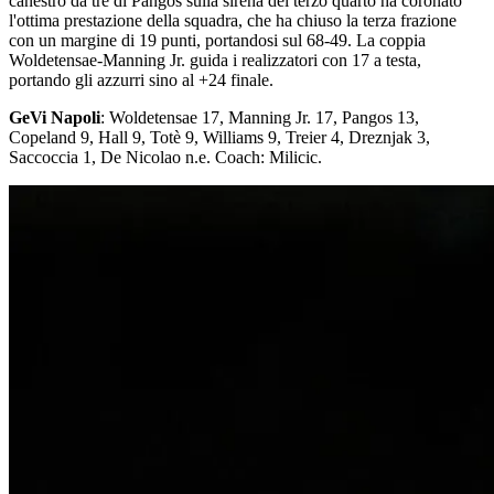
canestro da tre di Pangos sulla sirena del terzo quarto ha coronato
l'ottima prestazione della squadra, che ha chiuso la terza frazione
con un margine di 19 punti, portandosi sul 68-49. La coppia
Woldetensae-Manning Jr. guida i realizzatori con 17 a testa,
portando gli azzurri sino al +24 finale.
GeVi Napoli
: Woldetensae 17, Manning Jr. 17, Pangos 13,
Copeland 9, Hall 9, Totè 9, Williams 9, Treier 4, Dreznjak 3,
Saccoccia 1, De Nicolao n.e. Coach: Milicic.