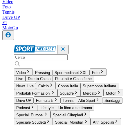
Video
Foto
Tennis
Drive UP
F1
MotoGp
Video
Pressing
Sportmediaset XXL
Foto
Live
Diretta Calcio
Risultati e Classifiche
News Live
Calcio
Coppa Italia
Supercoppa Italiana
Probabili Formazioni
Squadre
Mercato
Motori
Drive UP
Formula E
Tennis
Altri Sport
Sondaggi
Podcast
Lifestyle
Un libro a settimana
Speciali Europei
Speciali Olimpiadi
Speciale Scudetti
Speciali Mondiali
Altri Speciali