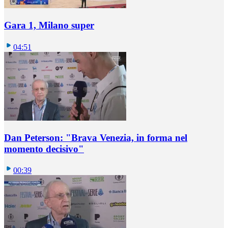
Gara 1, Milano super
04:51
Dan Peterson: "Brava Venezia, in forma nel
momento decisivo"
00:39