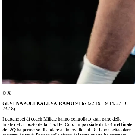
© X
GEVI NAPOLI-KALEV/CRAMO 91-67
(22-19, 19-14, 27-16,
23-18)
I partenopei di coach Milicic hanno controllato gran parte della
finale del 3° posto della EpicBet Cup: un
parziale di 15-4 nel finale
del 2Q
ha permesso di andare all'intervallo sul +8. Uno spettacolare