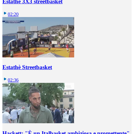
Estathè 3X3 streetbasket
02:20
Estathè Streetbasket
02:36
Hackett: "È un Italbasket ambiziosa e promettente"