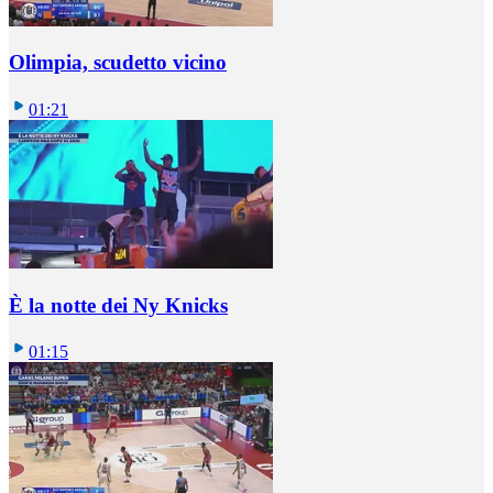
Olimpia, scudetto vicino
01:21
È la notte dei Ny Knicks
01:15