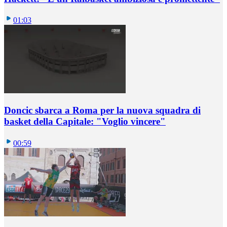
01:03
Doncic sbarca a Roma per la nuova squadra di
basket della Capitale: "Voglio vincere"
00:59