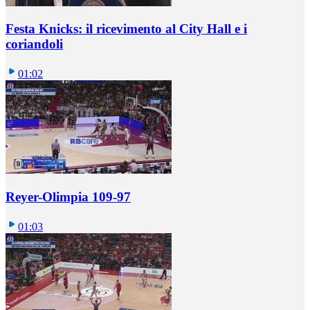
Festa Knicks: il ricevimento al City Hall e i
coriandoli
01:02
Reyer-Olimpia 109-97
01:03