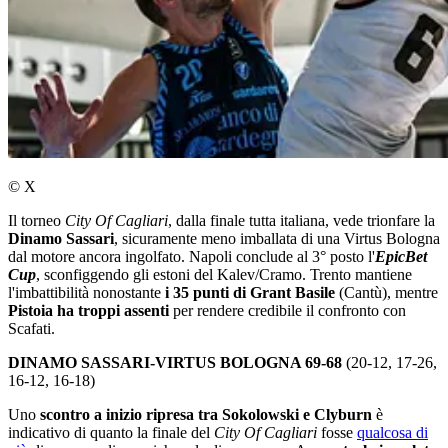
© X
Il torneo
City Of Cagliari
, dalla finale tutta italiana, vede trionfare la
Dinamo Sassari
, sicuramente meno imballata di una Virtus Bologna
dal motore ancora ingolfato. Napoli conclude al 3° posto l'
EpicBet
Cup
, sconfiggendo gli estoni del Kalev/Cramo. Trento mantiene
l'imbattibilità nonostante
i 35 punti di Grant Basile
(Cantù), mentre
Pistoia ha troppi assenti
per rendere credibile il confronto con
Scafati.
DINAMO SASSARI-VIRTUS BOLOGNA 69-68
(20-12, 17-26,
16-12, 16-18)
Uno
scontro a inizio ripresa tra Sokolowski e Clyburn
è
indicativo di quanto la finale del
City Of Cagliari
fosse
qualcosa di