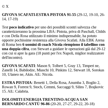
© X
GIVOVA SCAFATI-ESTRA PISTOIA 91-55
(29-12, 19-10, 26-
14, 17-19)
Test
poco indicativo
per uno dei possibili scontri salvezza che
caratterizzeranno la prossima LBA: Pistoia, priva di Paschall, Childs
e con Della Rosa utilizzato il minimo indispensabile, ha potuto
opporre pochissime resistenza alla Givova Scafati. Alla EBK Arena
di Roma ben
6 uomini di coach Nicola riempiono il tabellino con
una doppia cifra
, con Stewart a guidare le operazioni già dal 29-12
con cui si apre la gara (18 punti per l'ex Napoli, miglior realizzatore
dell'incontro).
GIVOVA SCAFATI
: Mason 9, Tolbert 5, Gray 13, Timperi ne,
Zanelli 14, Babilodze, Miaschi 10, Pinkins 12, Stewart 18, Sorokas
10, Ulaneo ne, Akin. All.: Nicola.
ESTRA PISTOIA
: Benetti 1, Della Rosa, Anumba 3, Boglio 2,
Rowan 9, Forrest 9, Stoch, Cemmi, Saccaggi 9, Silins 7, Brajkovic
15. All.: Calabria.
DOLOMITI ENERGIA TRENTINO-ACQUA SAN
BERNARDO CANTÙ 96-86
(20-20, 27-27, 29-22, 20-18)