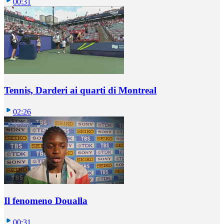
00:31
Tennis, Darderi ai quarti di Montreal
02:26
Il fenomeno Doualla
00:31