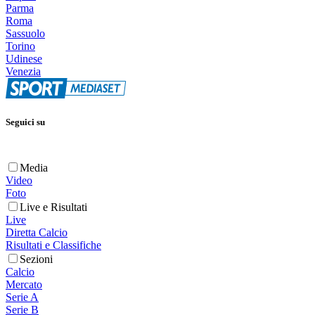
Parma
Roma
Sassuolo
Torino
Udinese
Venezia
Seguici su
Media
Video
Foto
Live e Risultati
Live
Diretta Calcio
Risultati e Classifiche
Sezioni
Calcio
Mercato
Serie A
Serie B