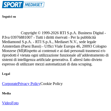
Seguici su
Copyright © 1999-
2026
RTI S.p.A. Business Digital -
P.Iva 03976881007 - Tutti i diritti riservati - Per la pubblicità
Mediamond S.p.A. - RTI S.p.A., Mediaset N.V., sede legale
Amsterdam (Paesi Bassi) - Uffici Viale Europa 46, 20093 Cologno
Monzese (MI)
Rispetto ai contenuti e ai dati personali trasmessi e/o
riprodotti è vietata ogni utilizzazione funzionale all’addestramento di
sistemi di intelligenza artificiale generativa. È altresì fatto divieto
espresso di utilizzare mezzi automatizzati di data scraping.
Legal
Corporate
Privacy Policy
Cookie Policy
Media
Video
Foto