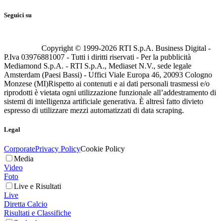
Seguici su
Copyright © 1999-
2026
RTI S.p.A. Business Digital -
P.Iva 03976881007 - Tutti i diritti riservati - Per la pubblicità
Mediamond S.p.A. - RTI S.p.A., Mediaset N.V., sede legale
Amsterdam (Paesi Bassi) - Uffici Viale Europa 46, 20093 Cologno
Monzese (MI)
Rispetto ai contenuti e ai dati personali trasmessi e/o
riprodotti è vietata ogni utilizzazione funzionale all’addestramento di
sistemi di intelligenza artificiale generativa. È altresì fatto divieto
espresso di utilizzare mezzi automatizzati di data scraping.
Legal
Corporate
Privacy Policy
Cookie Policy
Media
Video
Foto
Live e Risultati
Live
Diretta Calcio
Risultati e Classifiche