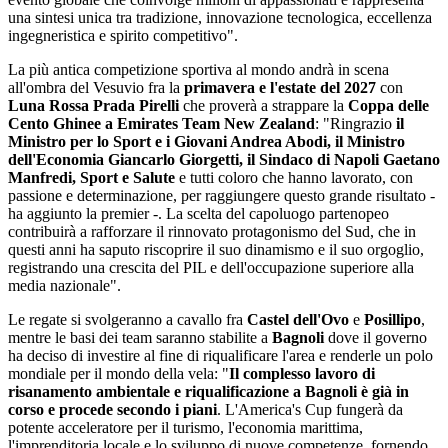
una sintesi unica tra tradizione, innovazione tecnologica, eccellenza
ingegneristica e spirito competitivo".
La più antica competizione sportiva al mondo andrà in scena
all'ombra del Vesuvio fra la
primavera e l'estate del 2027
con
Luna Rossa Prada Pirelli
che proverà a strappare la
Coppa delle
Cento Ghinee a Emirates Team New Zealand
: "Ringrazio
il
Ministro per lo Sport e i Giovani Andrea Abodi, il Ministro
dell'Economia Giancarlo Giorgetti, il Sindaco di Napoli Gaetano
Manfredi, Sport e Salute
e tutti coloro che hanno lavorato, con
passione e determinazione, per raggiungere questo grande risultato -
ha aggiunto la premier -. La scelta del capoluogo partenopeo
contribuirà a rafforzare il rinnovato protagonismo del Sud, che in
questi anni ha saputo riscoprire il suo dinamismo e il suo orgoglio,
registrando una crescita del PIL e dell'occupazione superiore alla
media nazionale".
Le regate si svolgeranno a cavallo fra
Castel dell'Ovo
e
Posillipo
,
mentre le basi dei team saranno stabilite a
Bagnoli
dove il governo
ha deciso di investire al fine di riqualificare l'area e renderle un polo
mondiale per il mondo della vela: "
Il complesso lavoro di
risanamento ambientale e riqualificazione a Bagnoli è già in
corso e procede secondo i piani
. L'America's Cup fungerà da
potente acceleratore per il turismo, l'economia marittima,
l'imprenditoria locale e lo sviluppo di nuove competenze, fornendo