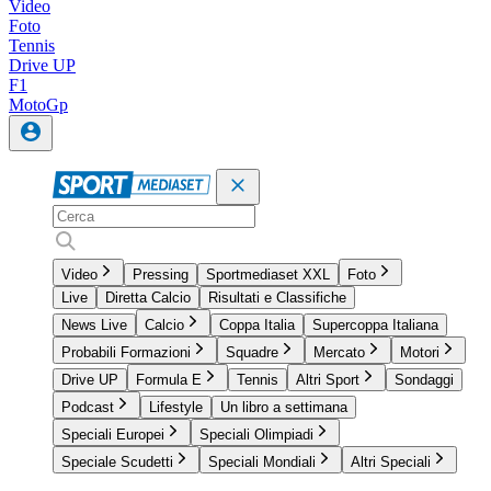
Video
Foto
Tennis
Drive UP
F1
MotoGp
Video
Pressing
Sportmediaset XXL
Foto
Live
Diretta Calcio
Risultati e Classifiche
News Live
Calcio
Coppa Italia
Supercoppa Italiana
Probabili Formazioni
Squadre
Mercato
Motori
Drive UP
Formula E
Tennis
Altri Sport
Sondaggi
Podcast
Lifestyle
Un libro a settimana
Speciali Europei
Speciali Olimpiadi
Speciale Scudetti
Speciali Mondiali
Altri Speciali