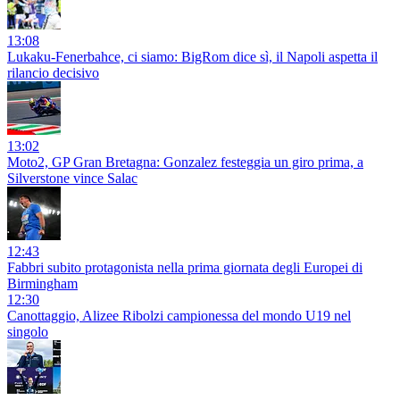
13:08
Lukaku-Fenerbahce, ci siamo: BigRom dice sì, il Napoli aspetta il
rilancio decisivo
13:02
Moto2, GP Gran Bretagna: Gonzalez festeggia un giro prima, a
Silverstone vince Salac
12:43
Fabbri subito protagonista nella prima giornata degli Europei di
Birmingham
12:30
Canottaggio, Alizee Ribolzi campionessa del mondo U19 nel
singolo