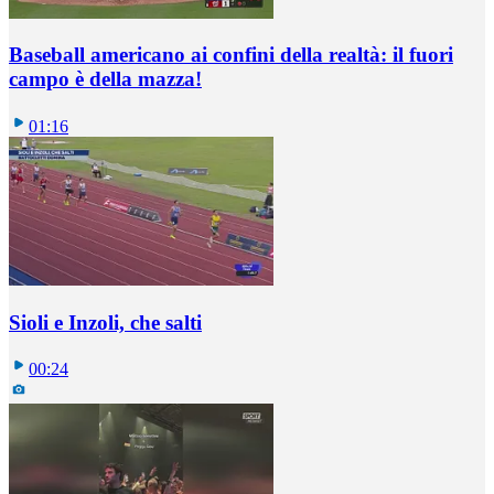
Baseball americano ai confini della realtà: il fuori
campo è della mazza!
01:16
Sioli e Inzoli, che salti
00:24