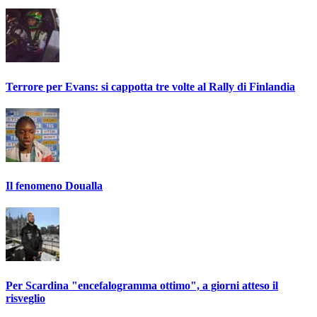
Terrore per Evans: si cappotta tre volte al Rally di Finlandia
Il fenomeno Doualla
Per Scardina "encefalogramma ottimo", a giorni atteso il
risveglio