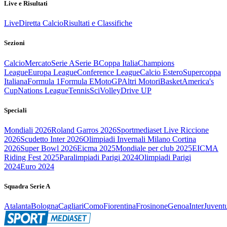
Live e Risultati
Live
Diretta Calcio
Risultati e Classifiche
Sezioni
Calcio
Mercato
Serie A
Serie B
Coppa Italia
Champions
League
Europa League
Conference League
Calcio Estero
Supercoppa
Italiana
Formula 1
Formula E
MotoGP
Altri Motori
Basket
America's
Cup
Nations League
Tennis
Sci
Volley
Drive UP
Speciali
Mondiali 2026
Roland Garros 2026
Sportmediaset Live Riccione
2026
Scudetto Inter 2026
Olimpiadi Invernali Milano Cortina
2026
Super Bowl 2026
Eicma 2025
Mondiale per club 2025
EICMA
Riding Fest 2025
Paralimpiadi Parigi 2024
Olimpiadi Parigi
2024
Euro 2024
Squadra Serie A
Atalanta
Bologna
Cagliari
Como
Fiorentina
Frosinone
Genoa
Inter
Juvent