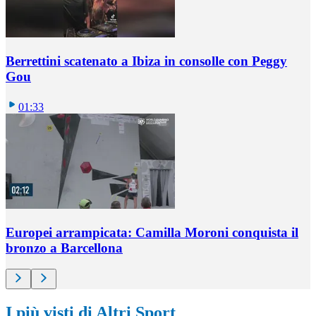
Berrettini scatenato a Ibiza in consolle con Peggy
Gou
01:33
Europei arrampicata: Camilla Moroni conquista il
bronzo a Barcellona
I più visti di Altri Sport