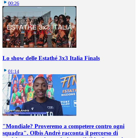
00:26
Lo show delle Estathé 3x3 Italia Finals
01:14
"Mondiale? Proveremo a competere contro ogni
squadra". Olbis Andrè racconta il percorso di