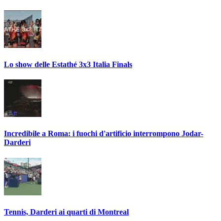
Lo show delle Estathé 3x3 Italia Finals
Incredibile a Roma: i fuochi d'artificio interrompono Jodar-
Darderi
Tennis, Darderi ai quarti di Montreal