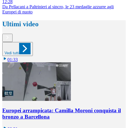
12:28
Da Pellacani a Paltrinieri al sincro, le 23 medaglie azzurre agli
Europei di nuoto
Ultimi video
Vedi tutti
01:33
Europei arrampicata: Camilla Moroni conquista il
bronzo a Barcellona