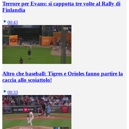
Terrore per Evans: si cappotta tre volte al Rally di
Finlandia
00:43
Altro che baseball: Tigres e Orioles fanno partire la
caccia allo scoiattolo!
00:33