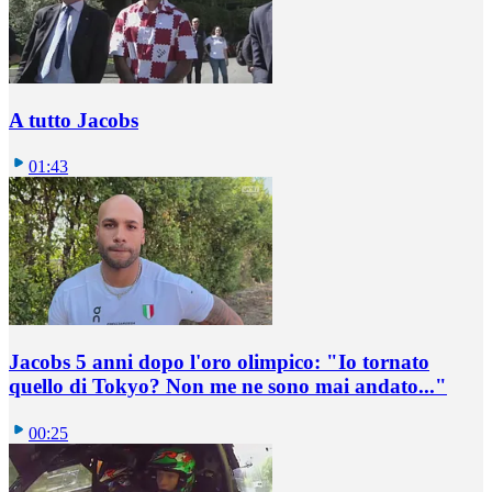
A tutto Jacobs
01:43
Jacobs 5 anni dopo l'oro olimpico: "Io tornato
quello di Tokyo? Non me ne sono mai andato..."
00:25