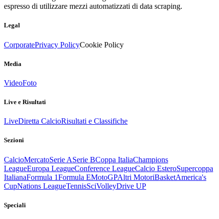
espresso di utilizzare mezzi automatizzati di data scraping.
Legal
Corporate
Privacy Policy
Cookie Policy
Media
Video
Foto
Live e Risultati
Live
Diretta Calcio
Risultati e Classifiche
Sezioni
Calcio
Mercato
Serie A
Serie B
Coppa Italia
Champions
League
Europa League
Conference League
Calcio Estero
Supercoppa
Italiana
Formula 1
Formula E
MotoGP
Altri Motori
Basket
America's
Cup
Nations League
Tennis
Sci
Volley
Drive UP
Speciali