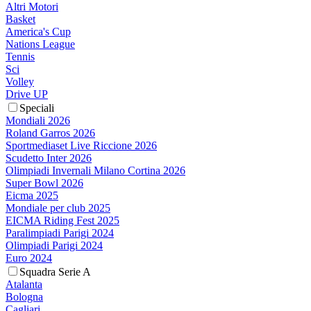
Altri Motori
Basket
America's Cup
Nations League
Tennis
Sci
Volley
Drive UP
Speciali
Mondiali 2026
Roland Garros 2026
Sportmediaset Live Riccione 2026
Scudetto Inter 2026
Olimpiadi Invernali Milano Cortina 2026
Super Bowl 2026
Eicma 2025
Mondiale per club 2025
EICMA Riding Fest 2025
Paralimpiadi Parigi 2024
Olimpiadi Parigi 2024
Euro 2024
Squadra Serie A
Atalanta
Bologna
Cagliari