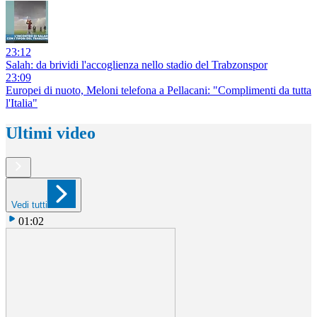
23:12
Salah: da brividi l'accoglienza nello stadio del Trabzonspor
23:09
Europei di nuoto, Meloni telefona a Pellacani: "Complimenti da tutta
l'Italia"
Ultimi video
Vedi tutti
01:02