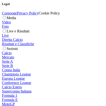
Legal
Corporate
Privacy Policy
Cookie Policy
Media
Video
Foto
Live e Risultati
Live
Diretta Calcio
Risultati e Classifiche
Sezioni
Calcio
Mercato
Serie A
Serie B
Coppa Italia
Champions League
Europa League
Conference League
Calcio Estero
Supercoppa Italiana
Formula 1
Formula E
MotoGP