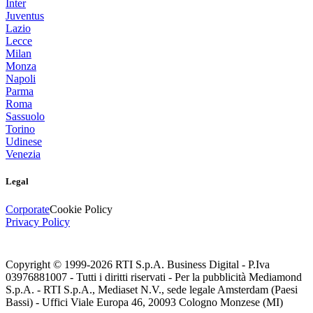
Inter
Juventus
Lazio
Lecce
Milan
Monza
Napoli
Parma
Roma
Sassuolo
Torino
Udinese
Venezia
Legal
Corporate
Cookie Policy
Privacy Policy
Copyright © 1999-
2026
RTI S.p.A. Business Digital - P.Iva
03976881007 - Tutti i diritti riservati - Per la pubblicità Mediamond
S.p.A. - RTI S.p.A., Mediaset N.V., sede legale Amsterdam (Paesi
Bassi) - Uffici Viale Europa 46, 20093 Cologno Monzese (MI)