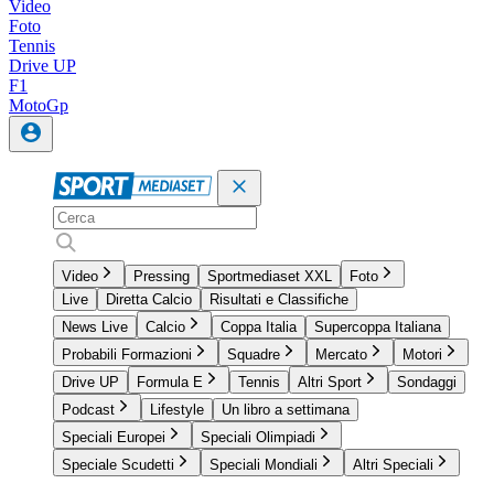
Video
Foto
Tennis
Drive UP
F1
MotoGp
Video
Pressing
Sportmediaset XXL
Foto
Live
Diretta Calcio
Risultati e Classifiche
News Live
Calcio
Coppa Italia
Supercoppa Italiana
Probabili Formazioni
Squadre
Mercato
Motori
Drive UP
Formula E
Tennis
Altri Sport
Sondaggi
Podcast
Lifestyle
Un libro a settimana
Speciali Europei
Speciali Olimpiadi
Speciale Scudetti
Speciali Mondiali
Altri Speciali