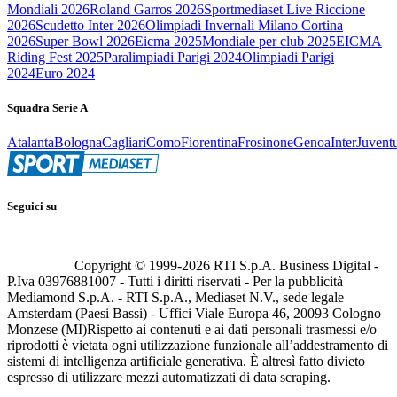
Mondiali 2026
Roland Garros 2026
Sportmediaset Live Riccione
2026
Scudetto Inter 2026
Olimpiadi Invernali Milano Cortina
2026
Super Bowl 2026
Eicma 2025
Mondiale per club 2025
EICMA
Riding Fest 2025
Paralimpiadi Parigi 2024
Olimpiadi Parigi
2024
Euro 2024
Squadra Serie A
Atalanta
Bologna
Cagliari
Como
Fiorentina
Frosinone
Genoa
Inter
Juvent
Seguici su
Copyright © 1999-
2026
RTI S.p.A. Business Digital -
P.Iva 03976881007 - Tutti i diritti riservati - Per la pubblicità
Mediamond S.p.A. - RTI S.p.A., Mediaset N.V., sede legale
Amsterdam (Paesi Bassi) - Uffici Viale Europa 46, 20093 Cologno
Monzese (MI)
Rispetto ai contenuti e ai dati personali trasmessi e/o
riprodotti è vietata ogni utilizzazione funzionale all’addestramento di
sistemi di intelligenza artificiale generativa. È altresì fatto divieto
espresso di utilizzare mezzi automatizzati di data scraping.