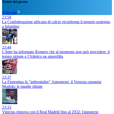
Notizie del giorno
Vedi tutti
23:58
La Confederazione africana di calcio riconferma il proprio sostegno
a Infantino
23:44
L'Inter ha informato Romero che al momento non può procedere: il
tempo stringe e l'Atletico ne approfitta
23:37
La Fiorentina fa "imbestialire" Antognoni, il Venezia omaggia
Modolo: le maglie ritirate
23:33
Vinicius rinnova con il Real Madrid fino al 2032: l'annuncio