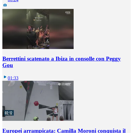
Berrettini scatenato a Ibiza in consolle con Peggy
Gou
01:33
Europei arrampicata: Camilla Moroni conquista il