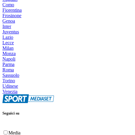
Como
Fiorentina
Frosinone
Genoa
Inter
Juventus
Lazio
Lecce
Milan
Monza
Napoli
Parma
Roma
Sassuolo
Torino
Udinese
Venezia
Seguici su
Media