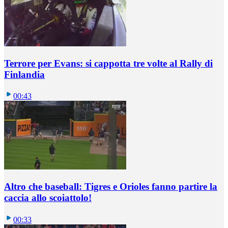
Terrore per Evans: si cappotta tre volte al Rally di
Finlandia
00:43
Altro che baseball: Tigres e Orioles fanno partire la
caccia allo scoiattolo!
00:33