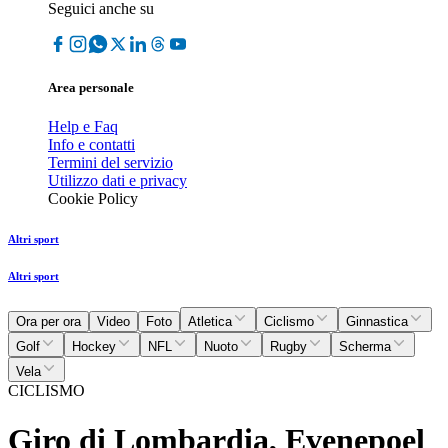
Seguici anche su
Area personale
Help e Faq
Info e contatti
Termini del servizio
Utilizzo dati e privacy
Cookie Policy
Altri sport
Altri sport
Ora per ora
Video
Foto
Atletica
Ciclismo
Ginnastica
Golf
Hockey
NFL
Nuoto
Rugby
Scherma
Vela
CICLISMO
Giro di Lombardia, Evenepoel