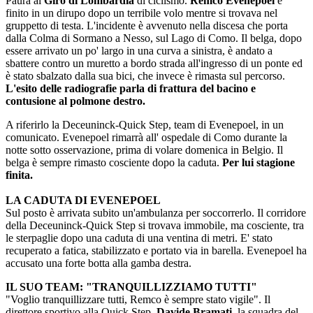
Paura al
Giro di Lombardia
di ciclismo.
Remco Evenepoel
è
finito in un dirupo dopo un terribile volo mentre si trovava nel
gruppetto di testa. L'incidente è avvenuto nella discesa che porta
dalla Colma di Sormano a Nesso, sul Lago di Como. Il belga, dopo
essere arrivato un po' largo in una curva a sinistra, è andato a
sbattere contro un muretto a bordo strada all'ingresso di un ponte ed
è stato sbalzato dalla sua bici, che invece è rimasta sul percorso.
L'esito delle radiografie parla di frattura del bacino e
contusione al polmone destro.
A riferirlo la Deceuninck-Quick Step, team di Evenepoel, in un
comunicato. Evenepoel rimarrà all' ospedale di Como durante la
notte sotto osservazione, prima di volare domenica in Belgio. Il
belga è sempre rimasto cosciente dopo la caduta.
Per lui stagione
finita.
LA CADUTA DI EVENEPOEL
Sul posto è arrivata subito un'ambulanza per soccorrerlo. Il corridore
della Deceuninck-Quick Step si trovava immobile, ma cosciente, tra
le sterpaglie dopo una caduta di una ventina di metri. E' stato
recuperato a fatica, stabilizzato e portato via in barella. Evenepoel ha
accusato una forte botta alla gamba destra.
IL SUO TEAM: "TRANQUILLIZZIAMO TUTTI"
"Voglio tranquillizzare tutti, Remco è sempre stato vigile". Il
direttore sportivo alla Quick Step,
Davide Bramati
, la squadra del