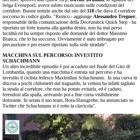
belga Evenepoel, aveva subito rassicurato sulle condizioni del
corridore. Buone notizie anche dal sito del
118
che dava il corridore
soccorso in codice giallo. "Remco - aggiunge
Alessandro Tregner
,
responsabile della comunicazione della Deceuninck Quick Step - ha
riportato un forte trauma alla gamba destra, non ha mai perso
lucidità ed ha sempre risposto alle domande del dottor Massimo
Branca, che lo ha soccorso. Ovviamente è stato imbragato per
precauzione e per essere riportato sulla sede stradale".
MACCHINA SUL PERCORSO: INVESTITO
SCHACHMANN
Un altro incredibile episodio è poi accaduto nel finale del Giro di
Lombardia, quando una macchina è entrata sul percorso e ha
investito il ciclista tedesco Maximilian Schachmann. In una curva in
discesa a pochi chilometri dal traguardo, la vettura ha infatti tagliato
la strada al corridore, che non ha potuto evitarla, ed è caduto,
ferendosi alla spalla, arrivando poi a fine corsa visibilmente
dolorante. In serata il suo team, Bora-Hansgrohe, ha annunciato su
Twitter che Schachmann si è rotto la clavicola".