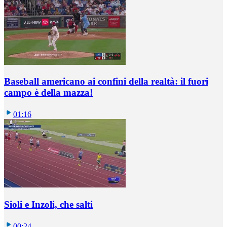
Baseball americano ai confini della realtà: il fuori
campo è della mazza!
01:16
Sioli e Inzoli, che salti
00:24