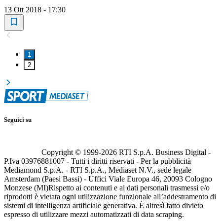
13 Ott 2018 - 17:30
1
2
Seguici su
Copyright © 1999-
2026
RTI S.p.A. Business Digital -
P.Iva 03976881007 - Tutti i diritti riservati - Per la pubblicità
Mediamond S.p.A. - RTI S.p.A., Mediaset N.V., sede legale
Amsterdam (Paesi Bassi) - Uffici Viale Europa 46, 20093 Cologno
Monzese (MI)
Rispetto ai contenuti e ai dati personali trasmessi e/o
riprodotti è vietata ogni utilizzazione funzionale all’addestramento di
sistemi di intelligenza artificiale generativa. È altresì fatto divieto
espresso di utilizzare mezzi automatizzati di data scraping.