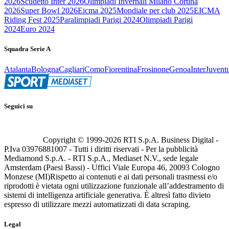
2026
Scudetto Inter 2026
Olimpiadi Invernali Milano Cortina
2026
Super Bowl 2026
Eicma 2025
Mondiale per club 2025
EICMA
Riding Fest 2025
Paralimpiadi Parigi 2024
Olimpiadi Parigi
2024
Euro 2024
Squadra Serie A
Atalanta
Bologna
Cagliari
Como
Fiorentina
Frosinone
Genoa
Inter
Juvent
Seguici su
Copyright © 1999-
2026
RTI S.p.A. Business Digital -
P.Iva 03976881007 - Tutti i diritti riservati - Per la pubblicità
Mediamond S.p.A. - RTI S.p.A., Mediaset N.V., sede legale
Amsterdam (Paesi Bassi) - Uffici Viale Europa 46, 20093 Cologno
Monzese (MI)
Rispetto ai contenuti e ai dati personali trasmessi e/o
riprodotti è vietata ogni utilizzazione funzionale all’addestramento di
sistemi di intelligenza artificiale generativa. È altresì fatto divieto
espresso di utilizzare mezzi automatizzati di data scraping.
Legal