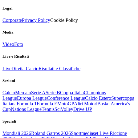
Legal
Corporate
Privacy Policy
Cookie Policy
Media
Video
Foto
Live e Risultati
Live
Diretta Calcio
Risultati e Classifiche
Sezioni
Calcio
Mercato
Serie A
Serie B
Coppa Italia
Champions
League
Europa League
Conference League
Calcio Estero
Supercoppa
Italiana
Formula 1
Formula E
MotoGP
Altri Motori
Basket
America's
Cup
Nations League
Tennis
Sci
Volley
Drive UP
Speciali
Mondiali 2026
Roland Garros 2026
Sportmediaset Live Riccione