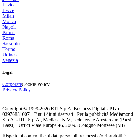
Lazio
Lecce
Milan
Monza
Napoli
Parma
Roma
Sassuolo
Torino
Udinese
Venezia
Legal
Corporate
Cookie Policy
Privacy Policy
Copyright © 1999-
2026
RTI S.p.A. Business Digital - P.Iva
03976881007 - Tutti i diritti riservati - Per la pubblicità Mediamond
S.p.A. - RTI S.p.A., Mediaset N.V., sede legale Amsterdam (Paesi
Bassi) - Uffici Viale Europa 46, 20093 Cologno Monzese (MI)
Rispetto ai contenuti e ai dati personali trasmessi e/o riprodotti è