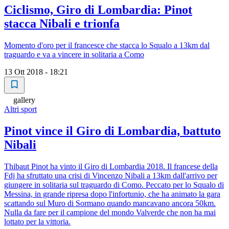
Ciclismo, Giro di Lombardia: Pinot
stacca Nibali e trionfa
Momento d'oro per il francesce che stacca lo Squalo a 13km dal
traguardo e va a vincere in solitaria a Como
13 Ott 2018 - 18:21
gallery
Altri sport
Pinot vince il Giro di Lombardia, battuto
Nibali
Thibaut Pinot ha vinto il Giro di Lombardia 2018. Il francese della
Fdj ha sfruttato una crisi di Vincenzo Nibali a 13km dall'arrivo per
giungere in solitaria sul traguardo di Como. Peccato per lo Squalo di
Messina, in grande ripresa dopo l'infortunio, che ha animato la gara
scattando sul Muro di Sormano quando mancavano ancora 50km.
Nulla da fare per il campione del mondo Valverde che non ha mai
lottato per la vittoria.