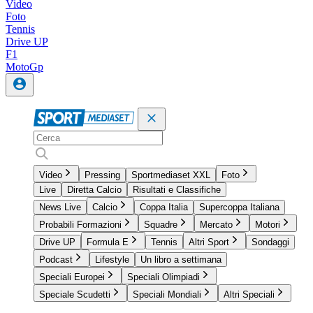
Video
Foto
Tennis
Drive UP
F1
MotoGp
Video
Pressing
Sportmediaset XXL
Foto
Live
Diretta Calcio
Risultati e Classifiche
News Live
Calcio
Coppa Italia
Supercoppa Italiana
Probabili Formazioni
Squadre
Mercato
Motori
Drive UP
Formula E
Tennis
Altri Sport
Sondaggi
Podcast
Lifestyle
Un libro a settimana
Speciali Europei
Speciali Olimpiadi
Speciale Scudetti
Speciali Mondiali
Altri Speciali