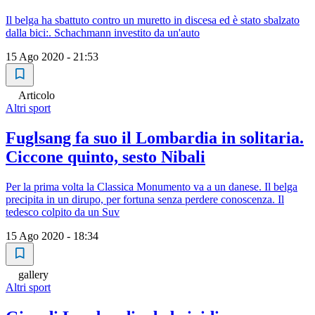
Il belga ha sbattuto contro un muretto in discesa ed è stato sbalzato
dalla bici:. Schachmann investito da un'auto
15 Ago 2020 - 21:53
Articolo
Altri sport
Fuglsang fa suo il Lombardia in solitaria.
Ciccone quinto, sesto Nibali
Per la prima volta la Classica Monumento va a un danese. Il belga
precipita in un dirupo, per fortuna senza perdere conoscenza. Il
tedesco colpito da un Suv
15 Ago 2020 - 18:34
gallery
Altri sport