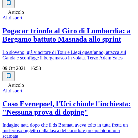
Articolo
Altri sport
Pogacar trionfa al Giro di Lombardia: a
Bergamo battuto Masnada allo sprint
Lo sloveno, già vincitore di Tour e Liegi quest’anno, attacca sul
Ganda e sconfigge il bergamasco in volata. Terzo Adam Yates
09 Ott 2021 - 16:53
Articolo
Altri sport
Caso Evenepoel, l'Uci chiude l'inchiesta:
"Nessuna prova di doping"
Indagine nata dopo che il ds Bramati aveva tolto in tutta fretta un
misterioso oggetto dalla tasca del corridore precipitato in una
scarpata