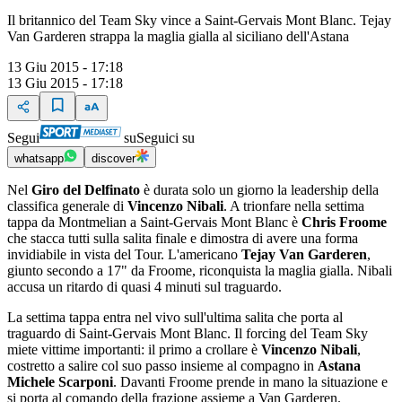
Il britannico del Team Sky vince a Saint-Gervais Mont Blanc. Tejay
Van Garderen strappa la maglia gialla al siciliano dell'Astana
13 Giu 2015 - 17:18
13 Giu 2015 - 17:18
Segui
su
Seguici su
whatsapp
discover
Nel
Giro del Delfinato
è durata solo un giorno la leadership della
classifica generale di
Vincenzo Nibali
. A trionfare nella settima
tappa da Montmelian a Saint-Gervais Mont Blanc è
Chris Froome
che stacca tutti sulla salita finale e dimostra di avere una forma
invidiabile in vista del Tour. L'americano
Tejay Van Garderen
,
giunto secondo a 17" da Froome, riconquista la maglia gialla. Nibali
accusa un ritardo di quasi 4 minuti sul traguardo.
La settima tappa entra nel vivo sull'ultima salita che porta al
traguardo di Saint-Gervais Mont Blanc. Il forcing del Team Sky
miete vittime importanti: il primo a crollare è
Vincenzo Nibali
,
costretto a salire col suo passo insieme al compagno in
Astana
Michele Scarponi
. Davanti Froome prende in mano la situazione e
si porta al comando della frazione assieme a Van Garderen.