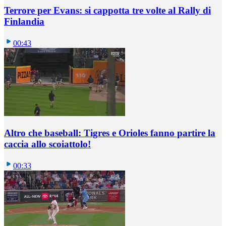
Terrore per Evans: si cappotta tre volte al Rally di
Finlandia
00:43
Altro che baseball: Tigres e Orioles fanno partire la
caccia allo scoiattolo!
00:33