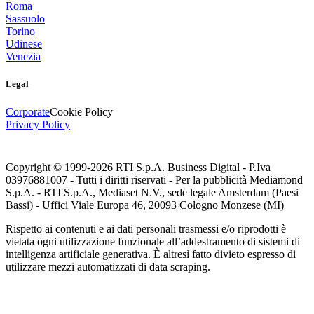
Roma
Sassuolo
Torino
Udinese
Venezia
Legal
Corporate
Cookie Policy
Privacy Policy
Copyright © 1999-
2026
RTI S.p.A. Business Digital - P.Iva
03976881007 - Tutti i diritti riservati - Per la pubblicità Mediamond
S.p.A. - RTI S.p.A., Mediaset N.V., sede legale Amsterdam (Paesi
Bassi) - Uffici Viale Europa 46, 20093 Cologno Monzese (MI)
Rispetto ai contenuti e ai dati personali trasmessi e/o riprodotti è
vietata ogni utilizzazione funzionale all’addestramento di sistemi di
intelligenza artificiale generativa. È altresì fatto divieto espresso di
utilizzare mezzi automatizzati di data scraping.