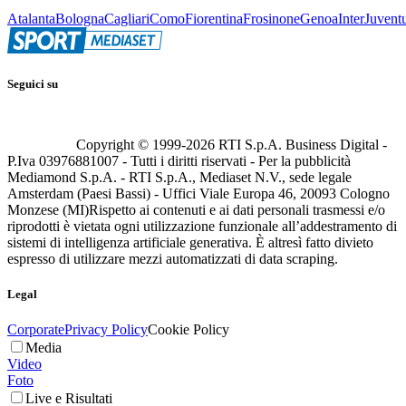
Atalanta
Bologna
Cagliari
Como
Fiorentina
Frosinone
Genoa
Inter
Juvent
Seguici su
Copyright © 1999-
2026
RTI S.p.A. Business Digital -
P.Iva 03976881007 - Tutti i diritti riservati - Per la pubblicità
Mediamond S.p.A. - RTI S.p.A., Mediaset N.V., sede legale
Amsterdam (Paesi Bassi) - Uffici Viale Europa 46, 20093 Cologno
Monzese (MI)
Rispetto ai contenuti e ai dati personali trasmessi e/o
riprodotti è vietata ogni utilizzazione funzionale all’addestramento di
sistemi di intelligenza artificiale generativa. È altresì fatto divieto
espresso di utilizzare mezzi automatizzati di data scraping.
Legal
Corporate
Privacy Policy
Cookie Policy
Media
Video
Foto
Live e Risultati