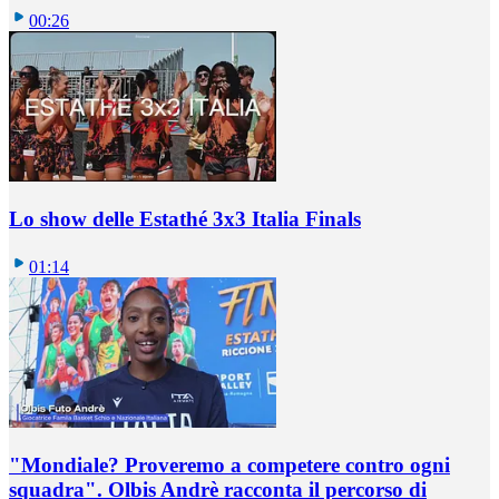
00:26
Lo show delle Estathé 3x3 Italia Finals
01:14
"Mondiale? Proveremo a competere contro ogni
squadra". Olbis Andrè racconta il percorso di