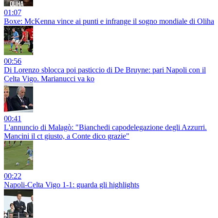
01:07
Boxe: McKenna vince ai punti e infrange il sogno mondiale di Oliha
00:56
Di Lorenzo sblocca poi pasticcio di De Bruyne: pari Napoli con il
Celta Vigo. Marianucci va ko
00:41
L'annuncio di Malagò: "Bianchedi capodelegazione degli Azzurri.
Mancini il ct giusto, a Conte dico grazie"
00:22
Napoli-Celta Vigo 1-1: guarda gli highlights