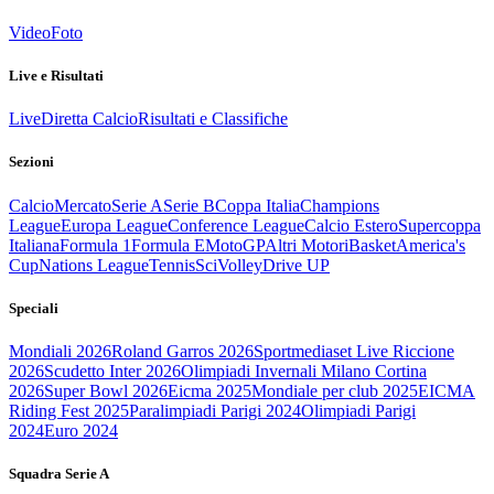
Video
Foto
Live e Risultati
Live
Diretta Calcio
Risultati e Classifiche
Sezioni
Calcio
Mercato
Serie A
Serie B
Coppa Italia
Champions
League
Europa League
Conference League
Calcio Estero
Supercoppa
Italiana
Formula 1
Formula E
MotoGP
Altri Motori
Basket
America's
Cup
Nations League
Tennis
Sci
Volley
Drive UP
Speciali
Mondiali 2026
Roland Garros 2026
Sportmediaset Live Riccione
2026
Scudetto Inter 2026
Olimpiadi Invernali Milano Cortina
2026
Super Bowl 2026
Eicma 2025
Mondiale per club 2025
EICMA
Riding Fest 2025
Paralimpiadi Parigi 2024
Olimpiadi Parigi
2024
Euro 2024
Squadra Serie A