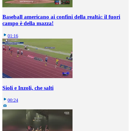
Baseball americano ai confini della realtà: il fuori
campo è della mazza!
01:16
Sioli e Inzoli, che salti
00:24