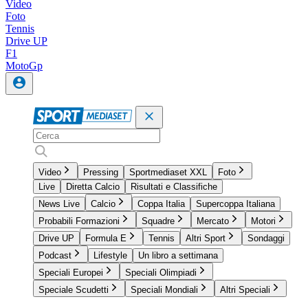
Video
Foto
Tennis
Drive UP
F1
MotoGp
Video
Pressing
Sportmediaset XXL
Foto
Live
Diretta Calcio
Risultati e Classifiche
News Live
Calcio
Coppa Italia
Supercoppa Italiana
Probabili Formazioni
Squadre
Mercato
Motori
Drive UP
Formula E
Tennis
Altri Sport
Sondaggi
Podcast
Lifestyle
Un libro a settimana
Speciali Europei
Speciali Olimpiadi
Speciale Scudetti
Speciali Mondiali
Altri Speciali