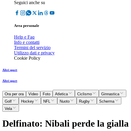
Seguici anche su
Area personale
Help e Faq
Info e contatti
Termini del servizio
Utilizzo dati e privacy
Cookie Policy
Altri sport
Altri sport
Ora per ora
Video
Foto
Atletica
Ciclismo
Ginnastica
Golf
Hockey
NFL
Nuoto
Rugby
Scherma
Vela
Delfinato: Nibali perde la gialla