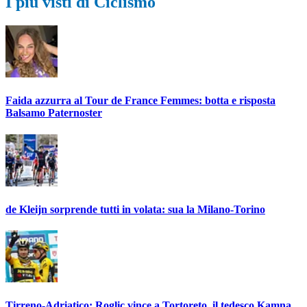
I più visti di Ciclismo
Faida azzurra al Tour de France Femmes: botta e risposta
Balsamo Paternoster
de Kleijn sorprende tutti in volata: sua la Milano-Torino
Tirreno-Adriatico: Roglic vince a Tortoreto, il tedesco Kamna