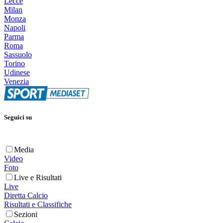
Lecce
Milan
Monza
Napoli
Parma
Roma
Sassuolo
Torino
Udinese
Venezia
Seguici su
Media
Video
Foto
Live e Risultati
Live
Diretta Calcio
Risultati e Classifiche
Sezioni