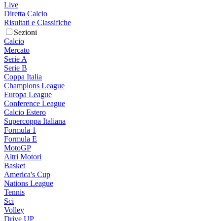
Live
Diretta Calcio
Risultati e Classifiche
Sezioni
Calcio
Mercato
Serie A
Serie B
Coppa Italia
Champions League
Europa League
Conference League
Calcio Estero
Supercoppa Italiana
Formula 1
Formula E
MotoGP
Altri Motori
Basket
America's Cup
Nations League
Tennis
Sci
Volley
Drive UP