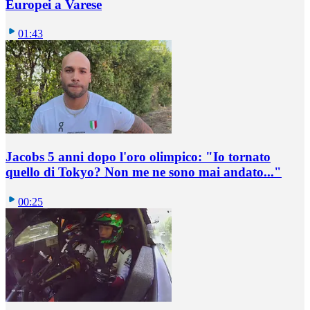
Europei a Varese
01:43
Jacobs 5 anni dopo l'oro olimpico: "Io tornato
quello di Tokyo? Non me ne sono mai andato..."
00:25