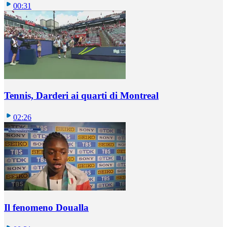
00:31
Tennis, Darderi ai quarti di Montreal
02:26
Il fenomeno Doualla