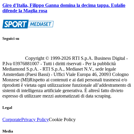
Giro d'Italia, Filippo Ganna domina la decima tappa. Eulalio
difende la Maglia rosa
Seguici su
Copyright © 1999-
2026
RTI S.p.A. Business Digital -
P.Iva 03976881007 - Tutti i diritti riservati - Per la pubblicità
Mediamond S.p.A. - RTI S.p.A., Mediaset N.V., sede legale
Amsterdam (Paesi Bassi) - Uffici Viale Europa 46, 20093 Cologno
Monzese (MI)
Rispetto ai contenuti e ai dati personali trasmessi e/o
riprodotti è vietata ogni utilizzazione funzionale all’addestramento di
sistemi di intelligenza artificiale generativa. È altresì fatto divieto
espresso di utilizzare mezzi automatizzati di data scraping.
Legal
Corporate
Privacy Policy
Cookie Policy
Media