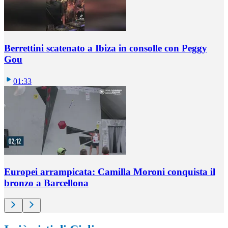
Berrettini scatenato a Ibiza in consolle con Peggy
Gou
01:33
Europei arrampicata: Camilla Moroni conquista il
bronzo a Barcellona