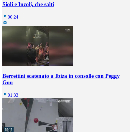
Sioli e Inzoli, che salti
00:24
Berrettini scatenato a Ibiza in consolle con Peggy
Gou
01:33