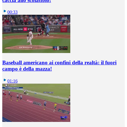
caccia allo scoiattolo!
00:33
Baseball americano ai confini della realtà: il fuori
campo è della mazza!
01:16