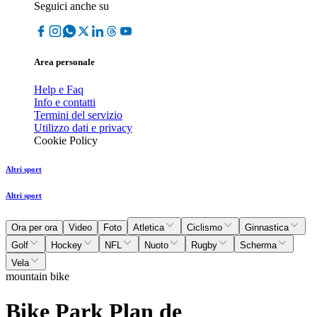
Seguici anche su
Area personale
Help e Faq
Info e contatti
Termini del servizio
Utilizzo dati e privacy
Cookie Policy
Altri sport
Altri sport
Ora per ora
Video
Foto
Atletica
Ciclismo
Ginnastica
Golf
Hockey
NFL
Nuoto
Rugby
Scherma
Vela
mountain bike
Bike Park Plan de