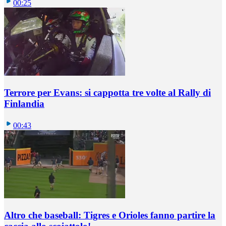
00:25
Terrore per Evans: si cappotta tre volte al Rally di
Finlandia
00:43
Altro che baseball: Tigres e Orioles fanno partire la