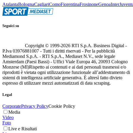
Atalanta
Bologna
Cagliari
Como
Fiorentina
Frosinone
Genoa
Inter
Juvent
Seguici su
Copyright © 1999-
2026
RTI S.p.A. Business Digital -
P.Iva 03976881007 - Tutti i diritti riservati - Per la pubblicità
Mediamond S.p.A. - RTI S.p.A., Mediaset N.V., sede legale
Amsterdam (Paesi Bassi) - Uffici Viale Europa 46, 20093 Cologno
Monzese (MI)
Rispetto ai contenuti e ai dati personali trasmessi e/o
riprodotti è vietata ogni utilizzazione funzionale all’addestramento di
sistemi di intelligenza artificiale generativa. È altresì fatto divieto
espresso di utilizzare mezzi automatizzati di data scraping.
Legal
Corporate
Privacy Policy
Cookie Policy
Media
Video
Foto
Live e Risultati