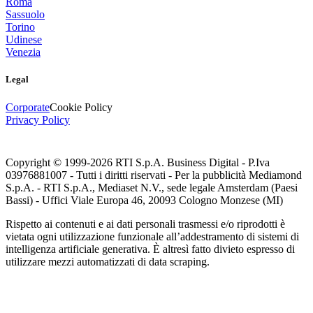
Roma
Sassuolo
Torino
Udinese
Venezia
Legal
Corporate
Cookie Policy
Privacy Policy
Copyright © 1999-
2026
RTI S.p.A. Business Digital - P.Iva
03976881007 - Tutti i diritti riservati - Per la pubblicità Mediamond
S.p.A. - RTI S.p.A., Mediaset N.V., sede legale Amsterdam (Paesi
Bassi) - Uffici Viale Europa 46, 20093 Cologno Monzese (MI)
Rispetto ai contenuti e ai dati personali trasmessi e/o riprodotti è
vietata ogni utilizzazione funzionale all’addestramento di sistemi di
intelligenza artificiale generativa. È altresì fatto divieto espresso di
utilizzare mezzi automatizzati di data scraping.