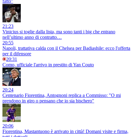
fatto"
21:23
Vinicius si toglie dalla lista, ma sono tanti i big che entrano
nell’ultimo anno di contratto…
20:55
Napoli, trattativa calda con il Chelsea per Badiashile: ecco l'offerta
per il difensore
20:31
Como, ufficiale l'arrivo in prestito di Yan Couto
20:24
Centenario Fiorentina, Antognoni replica a Commisso: "O mi
prendono in giro o pensano che io sia bischero"
20:06
Fiorentina, Mastantuono è arrivato in città! Domani visite e firma,
tutti i dettagli