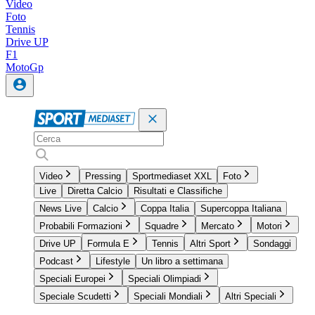
Video
Foto
Tennis
Drive UP
F1
MotoGp
Video
Pressing
Sportmediaset XXL
Foto
Live
Diretta Calcio
Risultati e Classifiche
News Live
Calcio
Coppa Italia
Supercoppa Italiana
Probabili Formazioni
Squadre
Mercato
Motori
Drive UP
Formula E
Tennis
Altri Sport
Sondaggi
Podcast
Lifestyle
Un libro a settimana
Speciali Europei
Speciali Olimpiadi
Speciale Scudetti
Speciali Mondiali
Altri Speciali