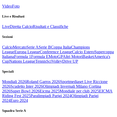
Video
Foto
Live e Risultati
Live
Diretta Calcio
Risultati e Classifiche
Sezioni
Calcio
Mercato
Serie A
Serie B
Coppa Italia
Champions
League
Europa League
Conference League
Calcio Estero
Supercoppa
Italiana
Formula 1
Formula E
MotoGP
Altri Motori
Basket
America's
Cup
Nations League
Tennis
Sci
Volley
Drive UP
Speciali
Mondiali 2026
Roland Garros 2026
Sportmediaset Live Riccione
2026
Scudetto Inter 2026
Olimpiadi Invernali Milano Cortina
2026
Super Bowl 2026
Eicma 2025
Mondiale per club 2025
EICMA
Riding Fest 2025
Paralimpiadi Parigi 2024
Olimpiadi Parigi
2024
Euro 2024
Squadra Serie A