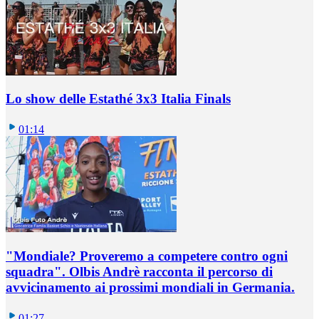
Lo show delle Estathé 3x3 Italia Finals
01:14
"Mondiale? Proveremo a competere contro ogni
squadra". Olbis Andrè racconta il percorso di
avvicinamento ai prossimi mondiali in Germania.
01:27