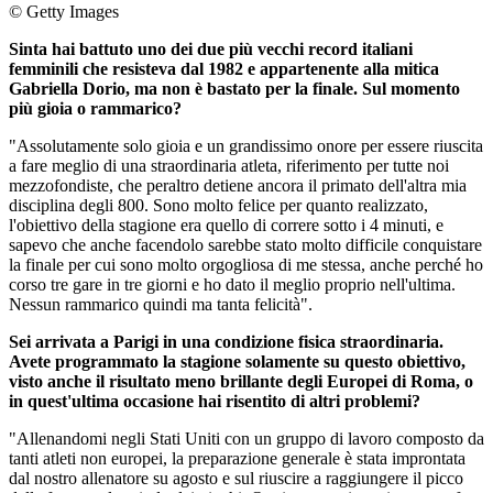
© Getty Images
Sinta hai battuto uno dei due più vecchi record italiani
femminili che resisteva dal 1982 e appartenente alla mitica
Gabriella Dorio, ma non è bastato per la finale. Sul momento
più gioia o rammarico?
"Assolutamente solo gioia e un grandissimo onore per essere riuscita
a fare meglio di una straordinaria atleta, riferimento per tutte noi
mezzofondiste, che peraltro detiene ancora il primato dell'altra mia
disciplina degli 800. Sono molto felice per quanto realizzato,
l'obiettivo della stagione era quello di correre sotto i 4 minuti, e
sapevo che anche facendolo sarebbe stato molto difficile conquistare
la finale per cui sono molto orgogliosa di me stessa, anche perché ho
corso tre gare in tre giorni e ho dato il meglio proprio nell'ultima.
Nessun rammarico quindi ma tanta felicità".
Sei arrivata a Parigi in una condizione fisica straordinaria.
Avete programmato la stagione solamente su questo obiettivo,
visto anche il risultato meno brillante degli Europei di Roma, o
in quest'ultima occasione hai risentito di altri problemi?
"Allenandomi negli Stati Uniti con un gruppo di lavoro composto da
tanti atleti non europei, la preparazione generale è stata improntata
dal nostro allenatore su agosto e sul riuscire a raggiungere il picco