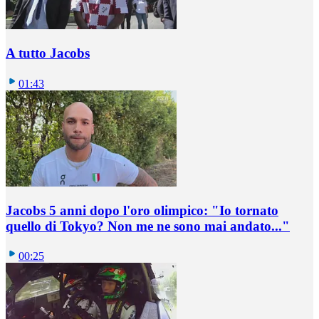
A tutto Jacobs
01:43
Jacobs 5 anni dopo l'oro olimpico: "Io tornato
quello di Tokyo? Non me ne sono mai andato..."
00:25