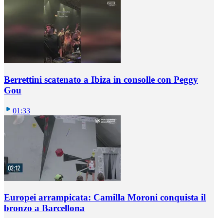
Berrettini scatenato a Ibiza in consolle con Peggy
Gou
01:33
Europei arrampicata: Camilla Moroni conquista il
bronzo a Barcellona