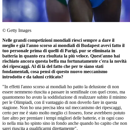
© Getty Images
Nelle grandi competizioni mondiali riesci sempre a dare il
meglio e già l'anno scorso ai mondiali di Budapest avevi fatto il
tuo personale prima di quelli di Parigi, pur se eliminata in
batteria in quanto era risultata la più veloce. Quest'anno hai
rischiato ancora questa beffa ma fortunatamente c'era la novità
dei ripescaggi. Al di là del fatto che per te siano stati
fondamentali, cosa pensi di questo nuovo meccanismo
introdotto e da taluni criticato?
"In effetti l'anno scorso ai mondiali ho patito la delusione di non
essere nemmeno riuscita a passare in semifinale con quel crono, ma
quantomeno ho avuto la soddisfazione di realizzare subito il minimo
per le Olimpiadi, con il vantaggio di non doverlo fare in questa
stagione. Non ho una precisa idea sul meccanismo dei ripescaggi,
certo per me è stato molto meglio ci fossero, forse avrebbero potuto
fare altro per premiare i tempi migliori delle batterie, e in ogni caso
io nella mia ho spinto sino in fondo anche quando ho capito che non
sarei riuscita a qualificarmi direttamente".