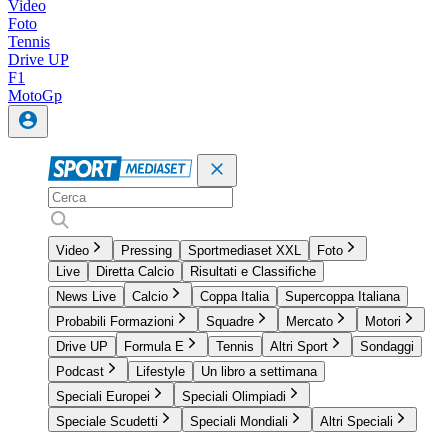
Video
Foto
Tennis
Drive UP
F1
MotoGp
Video
Pressing
Sportmediaset XXL
Foto
Live
Diretta Calcio
Risultati e Classifiche
News Live
Calcio
Coppa Italia
Supercoppa Italiana
Probabili Formazioni
Squadre
Mercato
Motori
Drive UP
Formula E
Tennis
Altri Sport
Sondaggi
Podcast
Lifestyle
Un libro a settimana
Speciali Europei
Speciali Olimpiadi
Speciale Scudetti
Speciali Mondiali
Altri Speciali