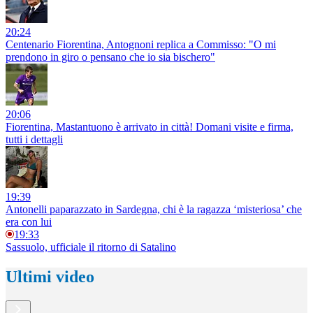
20:24
Centenario Fiorentina, Antognoni replica a Commisso: "O mi
prendono in giro o pensano che io sia bischero"
20:06
Fiorentina, Mastantuono è arrivato in città! Domani visite e firma,
tutti i dettagli
19:39
Antonelli paparazzato in Sardegna, chi è la ragazza ‘misteriosa’ che
era con lui
19:33
Sassuolo, ufficiale il ritorno di Satalino
Ultimi video