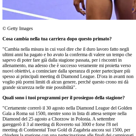
© Getty Images
Cosa cambia nella tua carriera dopo questo primato?
"Cambia nella misura in cui vuol dire che il duro lavoro fatto negli
ultimi anni ha pagato e ho avuto la conferma di valere un tempo che
sapevo di poter fare già dalla stagione passata, per i riscontri in
allenamento, ma adesso che è successo veramente mi proietta verso
nuovi obiettivi, a cominciare dalla speranza di poter partecipare più
spesso ai principali meeting di Diamond League. D'ora in avanti non
voglio più pormi limiti di alcun genere, perché questo crono mi dà
grande sicurezza nelle mie possibilità".
Quali sono i tuoi programmi per il prosieguo della stagione?
"Certamente correrò il 30 agosto nella Diamond League del Golden
Gala a Roma sui 1500, mentre sono in lista di attesa sempre nella
Diamond del 25 agosto a Chorzow in Polonia. A settembre
gareggerò il 3 al meeting di Rovereto sui 3000 e forse l'8 nel
meeting di Continental Tour Gold di Zagabria ancora sui 1500, per
chiudere la stagione con una partecipazione alle finali dei campionati