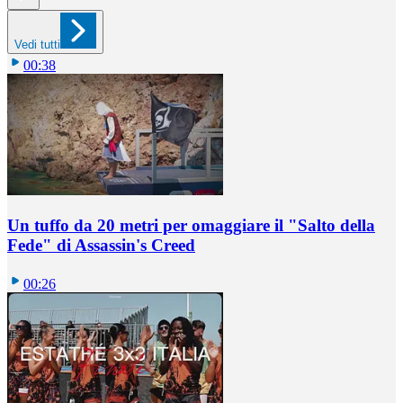
Vedi tutti
00:38
Un tuffo da 20 metri per omaggiare il "Salto della
Fede" di Assassin's Creed
00:26