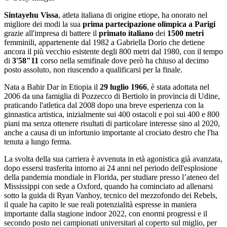
Sintayehu Vissa
, atleta italiana di origine etiope, ha onorato nel
migliore dei modi la sua
prima partecipazione olimpica a Parigi
grazie all'impresa di battere il
primato italiano
dei
1500 metri
femminili, appartenente dal 1982 a Gabriella Dorio che detiene
ancora il più vecchio esistente degli 800 metri dal 1980, con il tempo
di
3'58"11
corso nella semifinale dove però ha chiuso al decimo
posto assoluto, non riuscendo a qualificarsi per la finale.
Nata a Bahir Dar in Etiopia il
29 luglio 1966
, è stata adottata nel
2006 da una famiglia di Pozzecco di Bertiolo in provincia di Udine,
praticando l'atletica dal 2008 dopo una breve esperienza con la
ginnastica artistica, inizialmente sui 400 ostacoli e poi sui 400 e 800
piani ma senza ottenere risultati di particolare interesse sino al 2020,
anche a causa di un infortunio importante al crociato destro che l'ha
tenuta a lungo ferma.
La svolta della sua carriera è avvenuta in età agonistica già avanzata,
dopo essersi trasferita intorno ai 24 anni nel periodo dell'esplosione
della pandemia mondiale in Florida, per studiare presso l’ateneo del
Mississippi con sede a Oxford, quando ha cominciato ad allenarsi
sotto la guida di Ryan Vanhoy, tecnico del mezzofondo dei Rebels,
il quale ha capito le sue reali potenzialità espresse in maniera
importante dalla stagione indoor 2022, con enormi progressi e il
secondo posto nei campionati universitari al coperto sul miglio, per