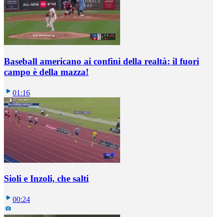
Baseball americano ai confini della realtà: il fuori
campo è della mazza!
01:16
Sioli e Inzoli, che salti
00:24