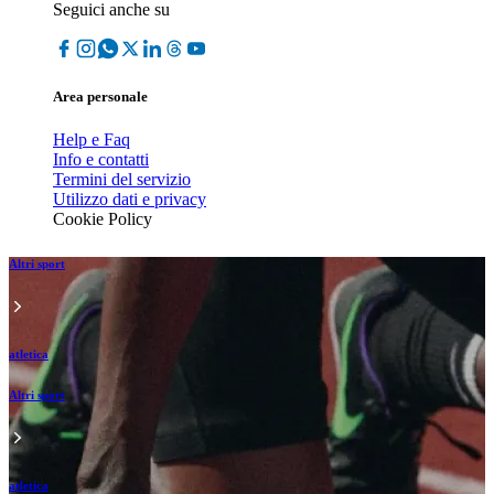
Seguici anche su
Area personale
Help e Faq
Info e contatti
Termini del servizio
Utilizzo dati e privacy
Cookie Policy
Altri sport
atletica
Altri sport
atletica