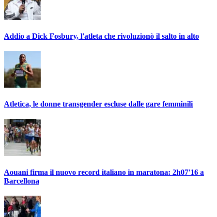
Addio a Dick Fosbury, l'atleta che rivoluzionò il salto in alto
Atletica, le donne transgender escluse dalle gare femminili
Aouani firma il nuovo record italiano in maratona: 2h07'16 a
Barcellona