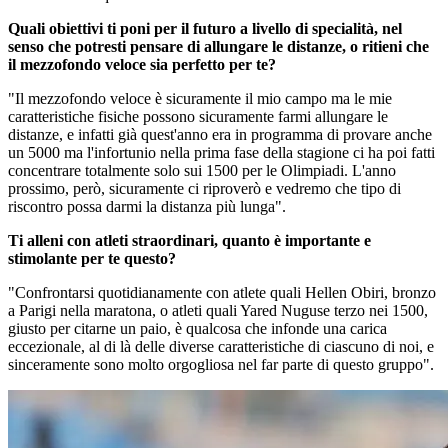
Quali obiettivi ti poni per il futuro a livello di specialità, nel
senso che potresti pensare di allungare le distanze, o ritieni che
il mezzofondo veloce sia perfetto per te?
"Il mezzofondo veloce è sicuramente il mio campo ma le mie
caratteristiche fisiche possono sicuramente farmi allungare le
distanze, e infatti già quest'anno era in programma di provare anche
un 5000 ma l'infortunio nella prima fase della stagione ci ha poi fatti
concentrare totalmente solo sui 1500 per le Olimpiadi. L'anno
prossimo, però, sicuramente ci riproverò e vedremo che tipo di
riscontro possa darmi la distanza più lunga".
Ti alleni con atleti straordinari, quanto è importante e
stimolante per te questo?
"Confrontarsi quotidianamente con atlete quali Hellen Obiri, bronzo
a Parigi nella maratona, o atleti quali Yared Nuguse terzo nei 1500,
giusto per citarne un paio, è qualcosa che infonde una carica
eccezionale, al di là delle diverse caratteristiche di ciascuno di noi, e
sinceramente sono molto orgogliosa nel far parte di questo gruppo".