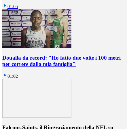
01:05
Doualla da record: "Ho fatto due volte i 100 metri
per correre dalla mia famiglia"
01:02
Falcons-Saints, il Ringraziamento della NFL su