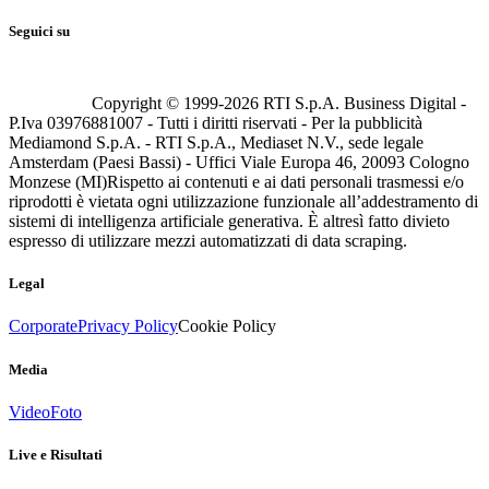
Seguici su
Copyright © 1999-
2026
RTI S.p.A. Business Digital -
P.Iva 03976881007 - Tutti i diritti riservati - Per la pubblicità
Mediamond S.p.A. - RTI S.p.A., Mediaset N.V., sede legale
Amsterdam (Paesi Bassi) - Uffici Viale Europa 46, 20093 Cologno
Monzese (MI)
Rispetto ai contenuti e ai dati personali trasmessi e/o
riprodotti è vietata ogni utilizzazione funzionale all’addestramento di
sistemi di intelligenza artificiale generativa. È altresì fatto divieto
espresso di utilizzare mezzi automatizzati di data scraping.
Legal
Corporate
Privacy Policy
Cookie Policy
Media
Video
Foto
Live e Risultati