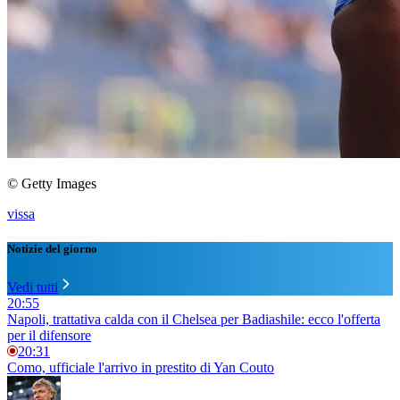
© Getty Images
vissa
Notizie del giorno
Vedi tutti
20:55
Napoli, trattativa calda con il Chelsea per Badiashile: ecco l'offerta
per il difensore
20:31
Como, ufficiale l'arrivo in prestito di Yan Couto