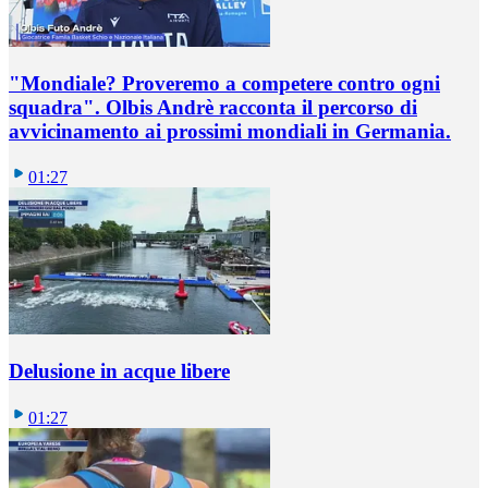
"Mondiale? Proveremo a competere contro ogni
squadra". Olbis Andrè racconta il percorso di
avvicinamento ai prossimi mondiali in Germania.
01:27
Delusione in acque libere
01:27