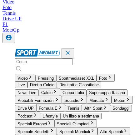
Video
Foto
Tennis
Drive UP
F1
MotoGp
Video
Pressing
Sportmediaset XXL
Foto
Live
Diretta Calcio
Risultati e Classifiche
News Live
Calcio
Coppa Italia
Supercoppa Italiana
Probabili Formazioni
Squadre
Mercato
Motori
Drive UP
Formula E
Tennis
Altri Sport
Sondaggi
Podcast
Lifestyle
Un libro a settimana
Speciali Europei
Speciali Olimpiadi
Speciale Scudetti
Speciali Mondiali
Altri Speciali