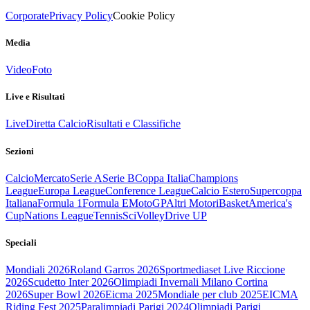
Corporate
Privacy Policy
Cookie Policy
Media
Video
Foto
Live e Risultati
Live
Diretta Calcio
Risultati e Classifiche
Sezioni
Calcio
Mercato
Serie A
Serie B
Coppa Italia
Champions
League
Europa League
Conference League
Calcio Estero
Supercoppa
Italiana
Formula 1
Formula E
MotoGP
Altri Motori
Basket
America's
Cup
Nations League
Tennis
Sci
Volley
Drive UP
Speciali
Mondiali 2026
Roland Garros 2026
Sportmediaset Live Riccione
2026
Scudetto Inter 2026
Olimpiadi Invernali Milano Cortina
2026
Super Bowl 2026
Eicma 2025
Mondiale per club 2025
EICMA
Riding Fest 2025
Paralimpiadi Parigi 2024
Olimpiadi Parigi