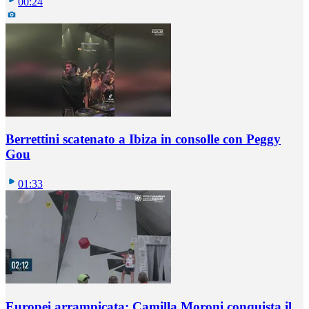
00:24
Berrettini scatenato a Ibiza in consolle con Peggy
Gou
01:33
Europei arrampicata: Camilla Moroni conquista il