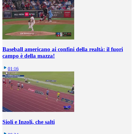
Baseball americano ai confini della realtà: il fuori
campo è della mazza!
01:16
Sioli e Inzoli, che salti