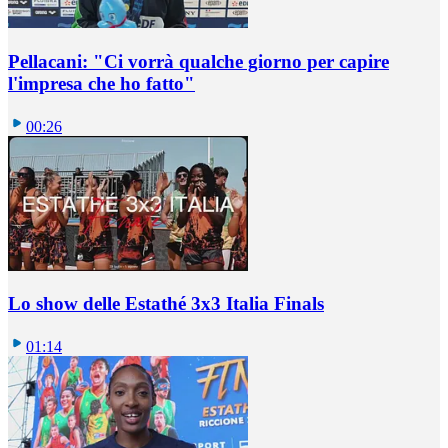
Pellacani: "Ci vorrà qualche giorno per capire
l'impresa che ho fatto"
00:26
Lo show delle Estathé 3x3 Italia Finals
01:14