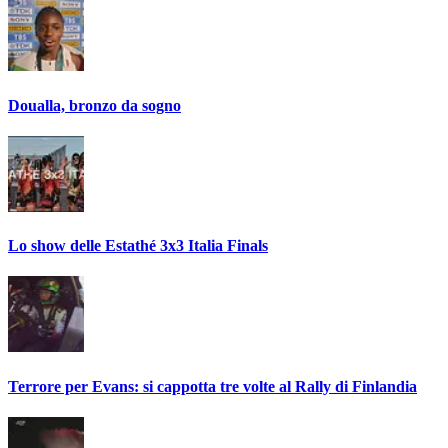
Doualla, bronzo da sogno
Lo show delle Estathé 3x3 Italia Finals
Terrore per Evans: si cappotta tre volte al Rally di Finlandia