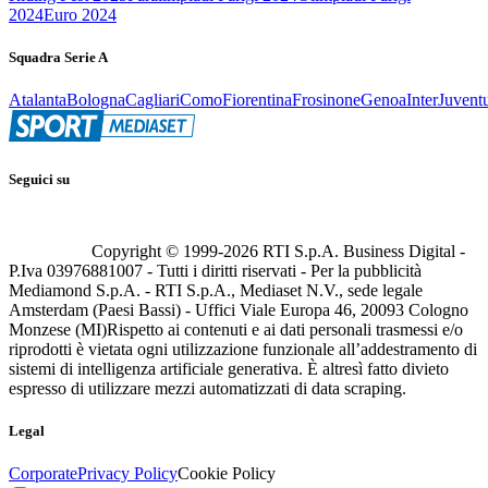
2024
Euro 2024
Squadra Serie A
Atalanta
Bologna
Cagliari
Como
Fiorentina
Frosinone
Genoa
Inter
Juvent
Seguici su
Copyright © 1999-
2026
RTI S.p.A. Business Digital -
P.Iva 03976881007 - Tutti i diritti riservati - Per la pubblicità
Mediamond S.p.A. - RTI S.p.A., Mediaset N.V., sede legale
Amsterdam (Paesi Bassi) - Uffici Viale Europa 46, 20093 Cologno
Monzese (MI)
Rispetto ai contenuti e ai dati personali trasmessi e/o
riprodotti è vietata ogni utilizzazione funzionale all’addestramento di
sistemi di intelligenza artificiale generativa. È altresì fatto divieto
espresso di utilizzare mezzi automatizzati di data scraping.
Legal
Corporate
Privacy Policy
Cookie Policy