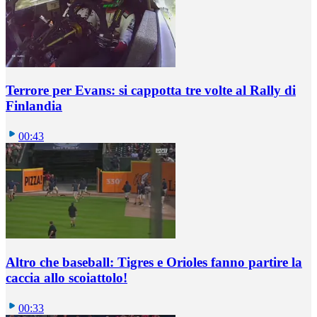
Terrore per Evans: si cappotta tre volte al Rally di
Finlandia
00:43
Altro che baseball: Tigres e Orioles fanno partire la
caccia allo scoiattolo!
00:33