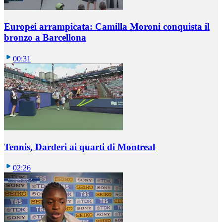
Europei arrampicata: Camilla Moroni conquista il
bronzo a Barcellona
00:31
Tennis, Darderi ai quarti di Montreal
02:26