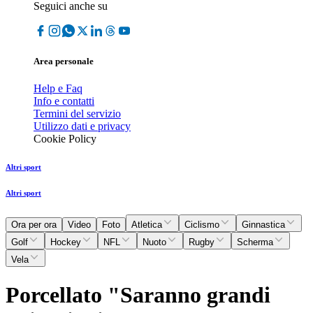
Seguici anche su
Area personale
Help e Faq
Info e contatti
Termini del servizio
Utilizzo dati e privacy
Cookie Policy
Altri sport
Altri sport
Ora per ora
Video
Foto
Atletica
Ciclismo
Ginnastica
Golf
Hockey
NFL
Nuoto
Rugby
Scherma
Vela
Porcellato "Saranno grandi