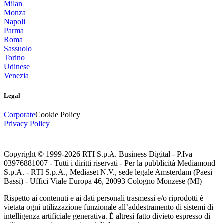
Milan
Monza
Napoli
Parma
Roma
Sassuolo
Torino
Udinese
Venezia
Legal
Corporate
Cookie Policy
Privacy Policy
Copyright © 1999-
2026
RTI S.p.A. Business Digital - P.Iva
03976881007 - Tutti i diritti riservati - Per la pubblicità Mediamond
S.p.A. - RTI S.p.A., Mediaset N.V., sede legale Amsterdam (Paesi
Bassi) - Uffici Viale Europa 46, 20093 Cologno Monzese (MI)
Rispetto ai contenuti e ai dati personali trasmessi e/o riprodotti è
vietata ogni utilizzazione funzionale all’addestramento di sistemi di
intelligenza artificiale generativa. È altresì fatto divieto espresso di