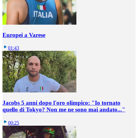
Europei a Varese
01:43
Jacobs 5 anni dopo l'oro olimpico: "Io tornato
quello di Tokyo? Non me ne sono mai andato..."
00:25