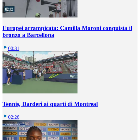
Europei arrampicata: Camilla Moroni conquista il
bronzo a Barcellona
00:31
Tennis, Darderi ai quarti di Montreal
02:26