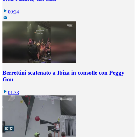
00:24
Berrettini scatenato a Ibiza in consolle con Peggy
Gou
01:33