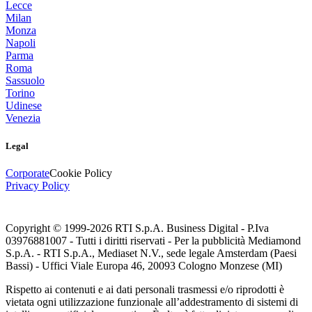
Lecce
Milan
Monza
Napoli
Parma
Roma
Sassuolo
Torino
Udinese
Venezia
Legal
Corporate
Cookie Policy
Privacy Policy
Copyright © 1999-
2026
RTI S.p.A. Business Digital - P.Iva
03976881007 - Tutti i diritti riservati - Per la pubblicità Mediamond
S.p.A. - RTI S.p.A., Mediaset N.V., sede legale Amsterdam (Paesi
Bassi) - Uffici Viale Europa 46, 20093 Cologno Monzese (MI)
Rispetto ai contenuti e ai dati personali trasmessi e/o riprodotti è
vietata ogni utilizzazione funzionale all’addestramento di sistemi di