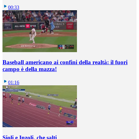
00:33
Baseball americano ai confini della realtà: il fuori
campo è della mazza!
01:16
Sioli e Inzoli, che salti