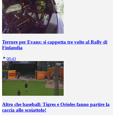
Terrore per Evans: si cappotta tre volte al Rally di
Finlandia
00:43
Altro che baseball: Tigres e Orioles fanno partire la
caccia allo scoiattolo!