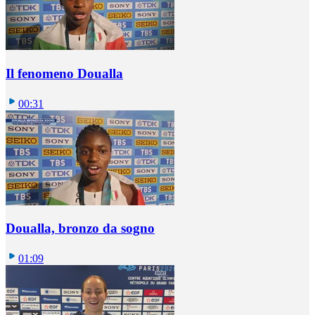
Il fenomeno Doualla
00:31
Doualla, bronzo da sogno
01:09