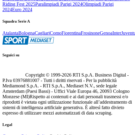
Riding Fest 2025
Paralimpiadi Parigi 2024
Olimpiadi Parigi
2024
Euro 2024
Squadra Serie A
Atalanta
Bologna
Cagliari
Como
Fiorentina
Frosinone
Genoa
Inter
Juvent
Seguici su
Copyright © 1999-
2026
RTI S.p.A. Business Digital -
P.Iva 03976881007 - Tutti i diritti riservati - Per la pubblicità
Mediamond S.p.A. - RTI S.p.A., Mediaset N.V., sede legale
Amsterdam (Paesi Bassi) - Uffici Viale Europa 46, 20093 Cologno
Monzese (MI)
Rispetto ai contenuti e ai dati personali trasmessi e/o
riprodotti è vietata ogni utilizzazione funzionale all’addestramento di
sistemi di intelligenza artificiale generativa. È altresì fatto divieto
espresso di utilizzare mezzi automatizzati di data scraping.
Legal