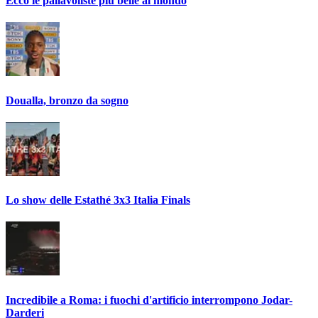
Ecco le pallavoliste più belle al mondo
Doualla, bronzo da sogno
Lo show delle Estathé 3x3 Italia Finals
Incredibile a Roma: i fuochi d'artificio interrompono Jodar-
Darderi