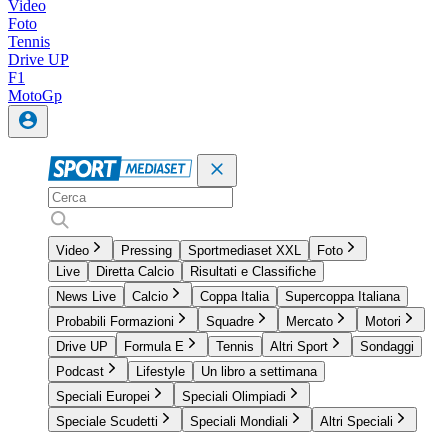
Video
Foto
Tennis
Drive UP
F1
MotoGp
Video
Pressing
Sportmediaset XXL
Foto
Live
Diretta Calcio
Risultati e Classifiche
News Live
Calcio
Coppa Italia
Supercoppa Italiana
Probabili Formazioni
Squadre
Mercato
Motori
Drive UP
Formula E
Tennis
Altri Sport
Sondaggi
Podcast
Lifestyle
Un libro a settimana
Speciali Europei
Speciali Olimpiadi
Speciale Scudetti
Speciali Mondiali
Altri Speciali