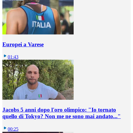
Europei a Varese
01:43
Jacobs 5 anni dopo l'oro olimpico: "Io tornato
quello di Tokyo? Non me ne sono mai andato..."
00:25