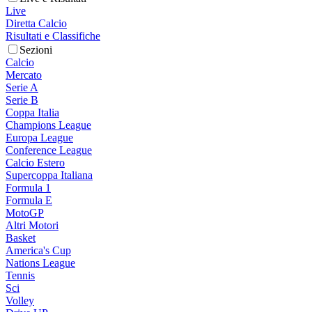
Live
Diretta Calcio
Risultati e Classifiche
Sezioni
Calcio
Mercato
Serie A
Serie B
Coppa Italia
Champions League
Europa League
Conference League
Calcio Estero
Supercoppa Italiana
Formula 1
Formula E
MotoGP
Altri Motori
Basket
America's Cup
Nations League
Tennis
Sci
Volley