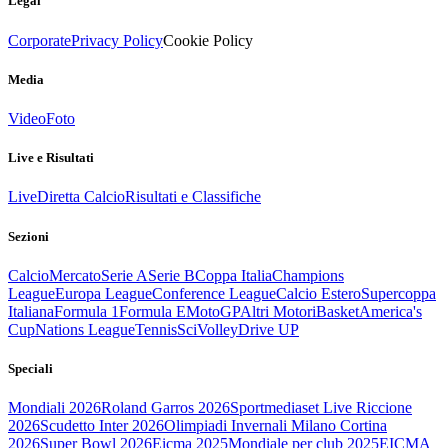
Legal
Corporate
Privacy Policy
Cookie Policy
Media
Video
Foto
Live e Risultati
Live
Diretta Calcio
Risultati e Classifiche
Sezioni
Calcio
Mercato
Serie A
Serie B
Coppa Italia
Champions
League
Europa League
Conference League
Calcio Estero
Supercoppa
Italiana
Formula 1
Formula E
MotoGP
Altri Motori
Basket
America's
Cup
Nations League
Tennis
Sci
Volley
Drive UP
Speciali
Mondiali 2026
Roland Garros 2026
Sportmediaset Live Riccione
2026
Scudetto Inter 2026
Olimpiadi Invernali Milano Cortina
2026
Super Bowl 2026
Eicma 2025
Mondiale per club 2025
EICMA