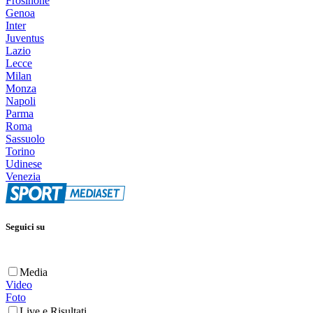
Frosinone
Genoa
Inter
Juventus
Lazio
Lecce
Milan
Monza
Napoli
Parma
Roma
Sassuolo
Torino
Udinese
Venezia
Seguici su
Media
Video
Foto
Live e Risultati