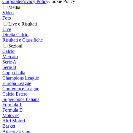
Corporate
Privacy Policy
Cookie Policy
Media
Video
Foto
Live e Risultati
Live
Diretta Calcio
Risultati e Classifiche
Sezioni
Calcio
Mercato
Serie A
Serie B
Coppa Italia
Champions League
Europa League
Conference League
Calcio Estero
Supercoppa Italiana
Formula 1
Formula E
MotoGP
Altri Motori
Basket
America's Cup