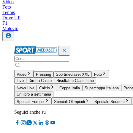
Video
Foto
Tennis
Drive UP
F1
MotoGp
Video
Pressing
Sportmediaset XXL
Foto
Live
Diretta Calcio
Risultati e Classifiche
News Live
Calcio
Coppa Italia
Supercoppa Italiana
Proba
Un libro a settimana
Speciali Europei
Speciali Olimpiadi
Speciale Scudetti
Seguici anche su