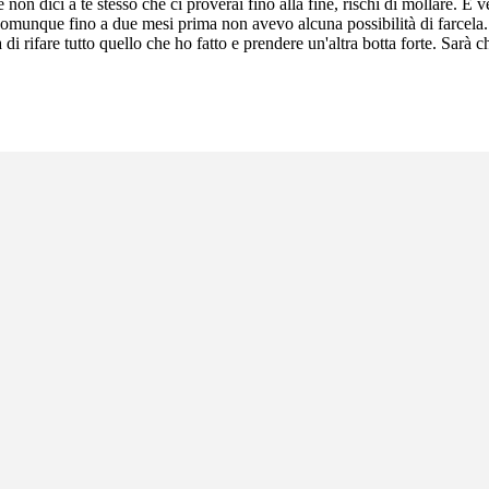
e non dici a te stesso che ci proverai fino alla fine, rischi di mollare. 
munque fino a due mesi prima non avevo alcuna possibilità di farcela. L
 di rifare tutto quello che ho fatto e prendere un'altra botta forte. Sar