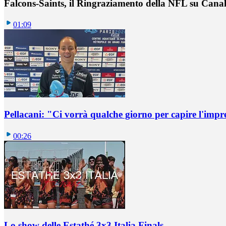
Falcons-Saints, il Ringraziamento della NFL su Cana
01:09
Pellacani: "Ci vorrà qualche giorno per capire l'impr
00:26
Lo show delle Estathé 3x3 Italia Finals