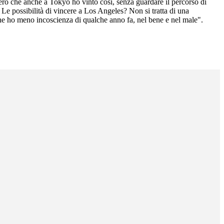
È vero che anche a Tokyo ho vinto così, senza guardare il percorso di
e possibilità di vincere a Los Angeles? Non si tratta di una
à che ho meno incoscienza di qualche anno fa, nel bene e nel male".