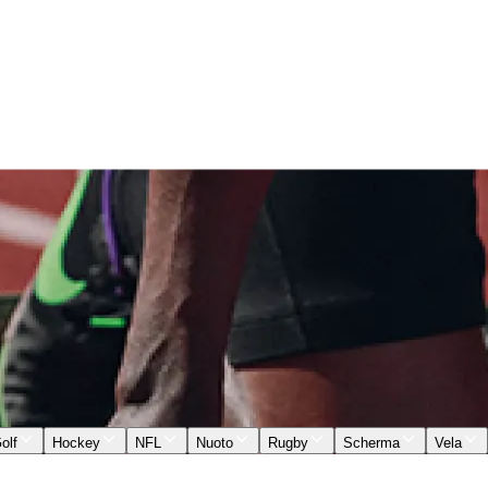
olf
Hockey
NFL
Nuoto
Rugby
Scherma
Vela