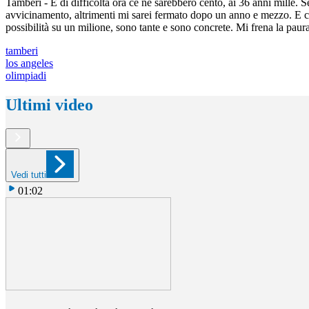
Tamberi - E di difficoltà ora ce ne sarebbero cento, ai 36 anni mille. S
avvicinamento, altrimenti mi sarei fermato dopo un anno e mezzo. E co
possibilità su un milione, sono tante e sono concrete. Mi frena la paura
tamberi
los angeles
olimpiadi
Ultimi video
Vedi tutti
01:02