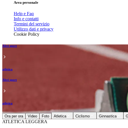
Area personale
Help e Faq
Info e contatti
Termini del servizio
Utilizzo dati e privacy
Cookie Policy
Altri sport
atletica
Altri sport
atletica
Ora per ora
Video
Foto
Atletica
Ciclismo
Ginnastica
G
ATLETICA LEGGERA