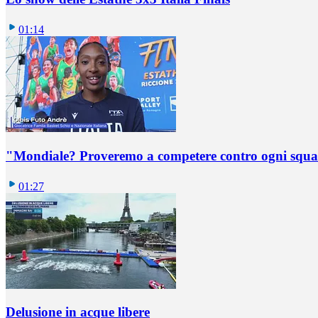
01:14
"Mondiale? Proveremo a competere contro ogni squadr
01:27
Delusione in acque libere