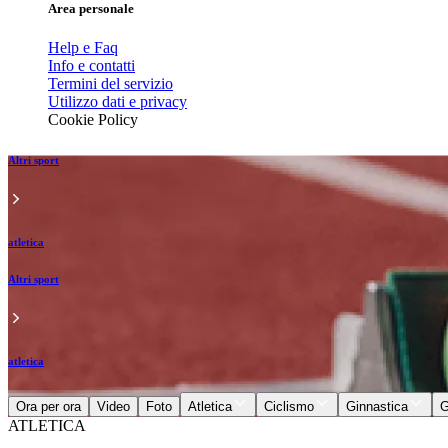
Area personale
Help e Faq
Info e contatti
Termini del servizio
Utilizzo dati e privacy
Cookie Policy
Altri sport
atletica
Altri sport
atletica
Ora per ora
Video
Foto
Atletica
Ciclismo
Ginnastica
G
ATLETICA