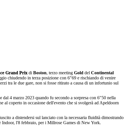
ce Grand Prix
di
Boston
, terzo meeting
Gold
del
Continental
ggio chiudendo in terza posizione con 6"69 e rischiando di venire
i tra le due gare, non si fosse ritirato a causa di un infortunio sul
or dal 4 marzo 2023 quando fu secondo a sorpresa con 6"50 nella
one al coperto in occasione dell'evento che si svolgerà ad Apeldoorn
uscito a distendersi sul lanciato con la necessaria fluidità dimostrando
r Indoor, l'8 febbraio, per i Millrose Games di New York.