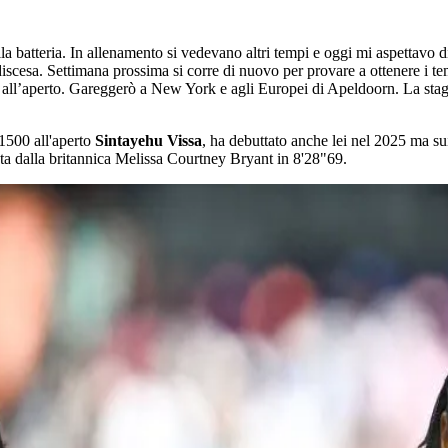
atteria. In allenamento si vedevano altri tempi e oggi mi aspettavo di 
 in discesa. Settimana prossima si corre di nuovo per provare a ottenere i 
e all’aperto. Gareggerò a New York e agli Europei di Apeldoorn. La st
 1500 all'aperto
Sintayehu Vissa
, ha debuttato anche lei nel 2025 ma s
inta dalla britannica Melissa Courtney Bryant in 8'28"69.