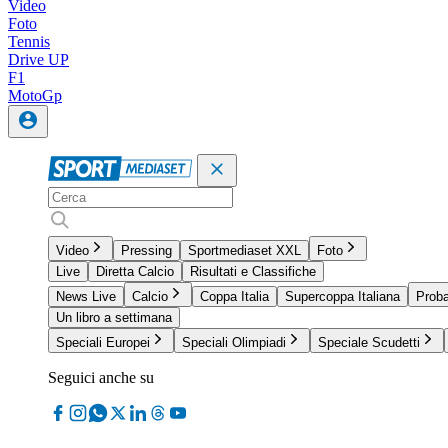
Video
Foto
Tennis
Drive UP
F1
MotoGp
Video
Pressing
Sportmediaset XXL
Foto
Live
Diretta Calcio
Risultati e Classifiche
News Live
Calcio
Coppa Italia
Supercoppa Italiana
Proba
Un libro a settimana
Speciali Europei
Speciali Olimpiadi
Speciale Scudetti
Seguici anche su