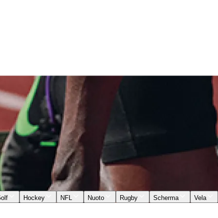
olf
Hockey
NFL
Nuoto
Rugby
Scherma
Vela