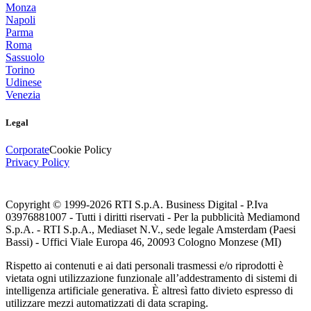
Monza
Napoli
Parma
Roma
Sassuolo
Torino
Udinese
Venezia
Legal
Corporate
Cookie Policy
Privacy Policy
Copyright © 1999-
2026
RTI S.p.A. Business Digital - P.Iva
03976881007 - Tutti i diritti riservati - Per la pubblicità Mediamond
S.p.A. - RTI S.p.A., Mediaset N.V., sede legale Amsterdam (Paesi
Bassi) - Uffici Viale Europa 46, 20093 Cologno Monzese (MI)
Rispetto ai contenuti e ai dati personali trasmessi e/o riprodotti è
vietata ogni utilizzazione funzionale all’addestramento di sistemi di
intelligenza artificiale generativa. È altresì fatto divieto espresso di
utilizzare mezzi automatizzati di data scraping.