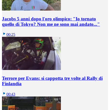
Jacobs 5 anni dopo l'oro olimpico: "Io tornato
quello di Tokyo? Non me ne sono mai andato..."
00:25
Terrore per Evans: si cappotta tre volte al Rally di
Finlandia
00:43