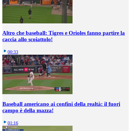
Altro che baseball: Tigres e Orioles fanno partire la
caccia allo scoiattolo!
00:33
Baseball americano ai confini della realtà: il fuori
campo è della mazza!
01:16