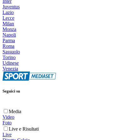
Inter
Juventus
Lazio
Lecce
Milan
Monza
Napoli
Parma
Roma
Sassuolo
Torino
Udinese
Venezia
Seguici su
Media
Video
Foto
Live e Risultati
Live