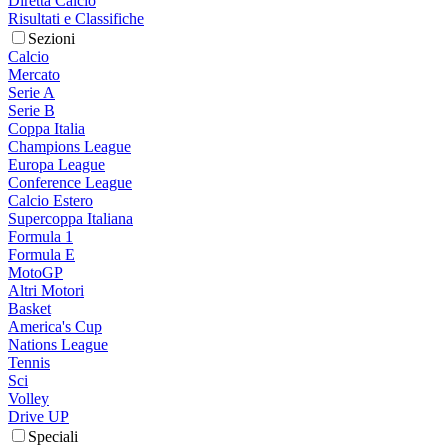
Diretta Calcio
Risultati e Classifiche
Sezioni
Calcio
Mercato
Serie A
Serie B
Coppa Italia
Champions League
Europa League
Conference League
Calcio Estero
Supercoppa Italiana
Formula 1
Formula E
MotoGP
Altri Motori
Basket
America's Cup
Nations League
Tennis
Sci
Volley
Drive UP
Speciali