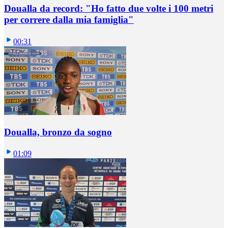
Doualla da record: "Ho fatto due volte i 100 metri
per correre dalla mia famiglia"
00:31
Doualla, bronzo da sogno
01:09