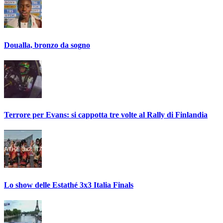
Doualla, bronzo da sogno
Terrore per Evans: si cappotta tre volte al Rally di Finlandia
Lo show delle Estathé 3x3 Italia Finals