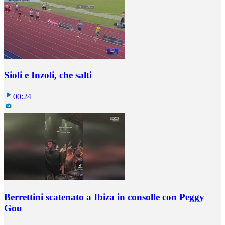
Sioli e Inzoli, che salti
00:24
Berrettini scatenato a Ibiza in consolle con Peggy
Gou