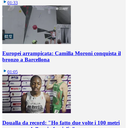
01:33
Europei arrampicata: Camilla Moroni conquista il
bronzo a Barcellona
01:05
Doualla da record: "Ho fatto due volte i 100 metri