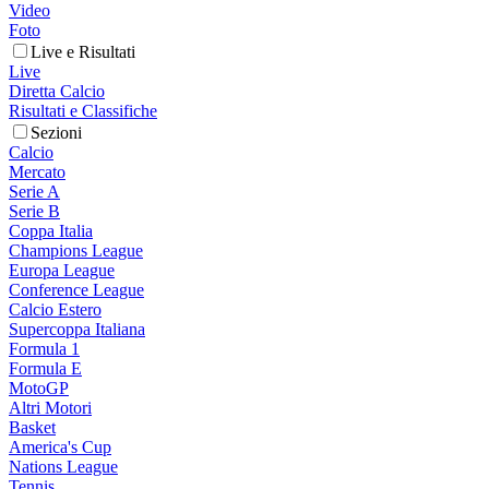
Video
Foto
Live e Risultati
Live
Diretta Calcio
Risultati e Classifiche
Sezioni
Calcio
Mercato
Serie A
Serie B
Coppa Italia
Champions League
Europa League
Conference League
Calcio Estero
Supercoppa Italiana
Formula 1
Formula E
MotoGP
Altri Motori
Basket
America's Cup
Nations League
Tennis