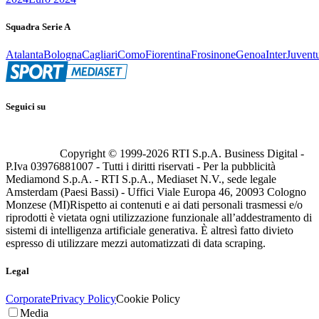
Squadra Serie A
Atalanta
Bologna
Cagliari
Como
Fiorentina
Frosinone
Genoa
Inter
Juvent
Seguici su
Copyright © 1999-
2026
RTI S.p.A. Business Digital -
P.Iva 03976881007 - Tutti i diritti riservati - Per la pubblicità
Mediamond S.p.A. - RTI S.p.A., Mediaset N.V., sede legale
Amsterdam (Paesi Bassi) - Uffici Viale Europa 46, 20093 Cologno
Monzese (MI)
Rispetto ai contenuti e ai dati personali trasmessi e/o
riprodotti è vietata ogni utilizzazione funzionale all’addestramento di
sistemi di intelligenza artificiale generativa. È altresì fatto divieto
espresso di utilizzare mezzi automatizzati di data scraping.
Legal
Corporate
Privacy Policy
Cookie Policy
Media