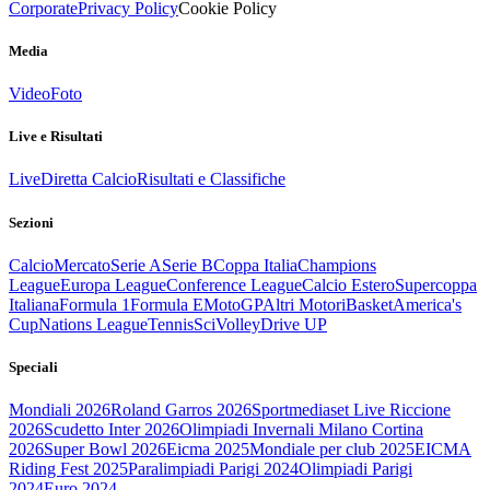
Corporate
Privacy Policy
Cookie Policy
Media
Video
Foto
Live e Risultati
Live
Diretta Calcio
Risultati e Classifiche
Sezioni
Calcio
Mercato
Serie A
Serie B
Coppa Italia
Champions
League
Europa League
Conference League
Calcio Estero
Supercoppa
Italiana
Formula 1
Formula E
MotoGP
Altri Motori
Basket
America's
Cup
Nations League
Tennis
Sci
Volley
Drive UP
Speciali
Mondiali 2026
Roland Garros 2026
Sportmediaset Live Riccione
2026
Scudetto Inter 2026
Olimpiadi Invernali Milano Cortina
2026
Super Bowl 2026
Eicma 2025
Mondiale per club 2025
EICMA
Riding Fest 2025
Paralimpiadi Parigi 2024
Olimpiadi Parigi
2024
Euro 2024