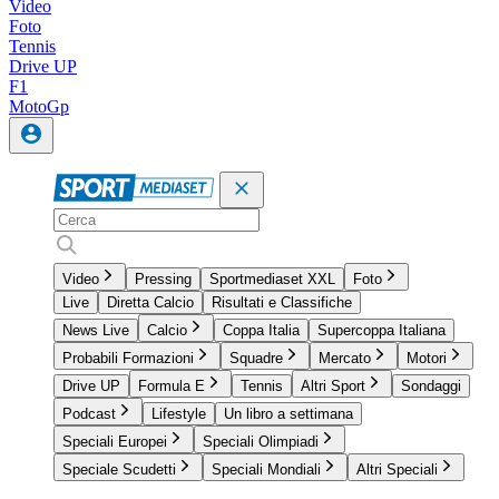
Video
Foto
Tennis
Drive UP
F1
MotoGp
Video
Pressing
Sportmediaset XXL
Foto
Live
Diretta Calcio
Risultati e Classifiche
News Live
Calcio
Coppa Italia
Supercoppa Italiana
Probabili Formazioni
Squadre
Mercato
Motori
Drive UP
Formula E
Tennis
Altri Sport
Sondaggi
Podcast
Lifestyle
Un libro a settimana
Speciali Europei
Speciali Olimpiadi
Speciale Scudetti
Speciali Mondiali
Altri Speciali