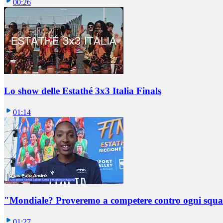
00:26
Lo show delle Estathé 3x3 Italia Finals
01:14
"Mondiale? Proveremo a competere contro ogni squadr
01:27