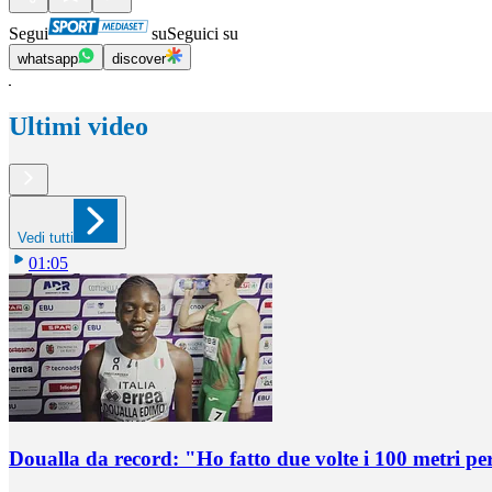
Segui
su
Seguici su
whatsapp
discover
Ultimi video
Vedi tutti
01:05
Doualla da record: "Ho fatto due volte i 100 metri pe