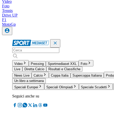
Video
Foto
Tennis
Drive UP
F1
MotoGp
Video
Pressing
Sportmediaset XXL
Foto
Live
Diretta Calcio
Risultati e Classifiche
News Live
Calcio
Coppa Italia
Supercoppa Italiana
Proba
Un libro a settimana
Speciali Europei
Speciali Olimpiadi
Speciale Scudetti
Seguici anche su