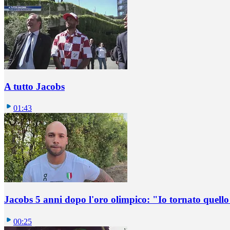
A tutto Jacobs
01:43
Jacobs 5 anni dopo l'oro olimpico: "Io tornato quel
00:25