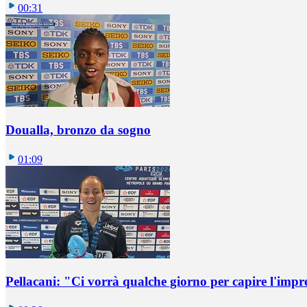
00:31
Doualla, bronzo da sogno
01:09
Pellacani: "Ci vorrà qualche giorno per capire l'impr