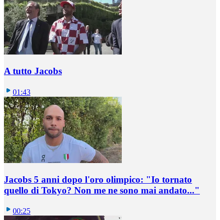
A tutto Jacobs
01:43
Jacobs 5 anni dopo l'oro olimpico: "Io tornato
quello di Tokyo? Non me ne sono mai andato..."
00:25