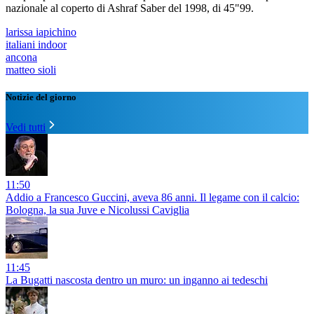
nazionale al coperto di Ashraf Saber del 1998, di 45"99.
larissa iapichino
italiani indoor
ancona
matteo sioli
Notizie del giorno
Vedi tutti
11:50
Addio a Francesco Guccini, aveva 86 anni. Il legame con il calcio:
Bologna, la sua Juve e Nicolussi Caviglia
11:45
La Bugatti nascosta dentro un muro: un inganno ai tedeschi