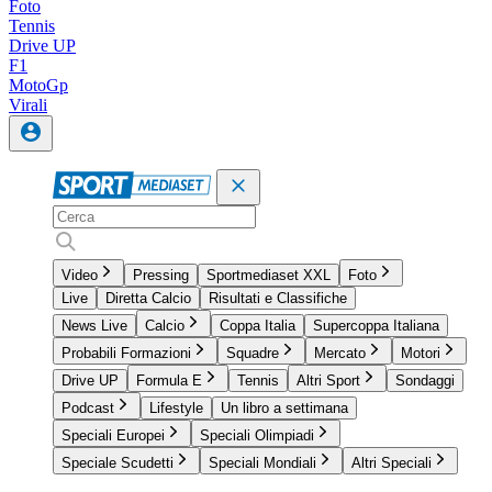
Foto
Tennis
Drive UP
F1
MotoGp
Virali
Video
Pressing
Sportmediaset XXL
Foto
Live
Diretta Calcio
Risultati e Classifiche
News Live
Calcio
Coppa Italia
Supercoppa Italiana
Probabili Formazioni
Squadre
Mercato
Motori
Drive UP
Formula E
Tennis
Altri Sport
Sondaggi
Podcast
Lifestyle
Un libro a settimana
Speciali Europei
Speciali Olimpiadi
Speciale Scudetti
Speciali Mondiali
Altri Speciali