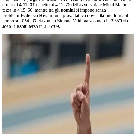
crono di
4'11"37
rispetto al 4'12"76 dell'avversaria e Micol Majori
terza in 4'15"66, mentre tra gli
uomini
si impone senza
problemi
Federico Riva
in una prova tattica dove alla fine ferma il
tempo su
3'54"37
, davanti a Simone Valduga secondo in 3'55"04 e
Joao Bussotti terzo in 3'55"09.