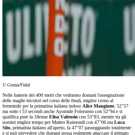
© Grana/Fidal
Nelle batterie dei 400 metri che vedranno domani l'assegnazione
delle maglie tricolori nel corso delle finali, miglior crono al
femminile per la primatista italiana indoor
Alice Mangione
, 52"57
ma sotto i 53 secondi anche Ayomide Folorunso con 52"94 e si
qualifica pure la 18enne
Elisa Valensin
con 53"83, mentre tra gli
uomini miglior tempo per Matteo Raimondi con 47"06 ma
Luca
Sito
, primatista italiano all'aperto, fa 47"07 passeggiando totalmente
e si può prevedere che domani possa realmente attaccare il primato