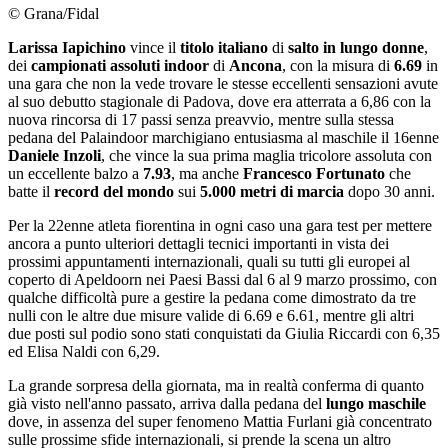
© Grana/Fidal
Larissa Iapichino
vince il
titolo italiano
di
salto in lungo donne
,
dei
campionati assoluti indoor
di
Ancona
, con la misura di
6.69
in
una gara che non la vede trovare le stesse eccellenti sensazioni avute
al suo debutto stagionale di Padova, dove era atterrata a 6,86 con la
nuova rincorsa di 17 passi senza preavvio, mentre sulla stessa
pedana del Palaindoor marchigiano entusiasma al maschile il 16enne
Daniele Inzoli
, che vince la sua prima maglia tricolore assoluta con
un eccellente balzo a
7.93
, ma anche
Francesco Fortunato
che
batte il
record del mondo
sui
5.000 metri di marcia
dopo 30 anni.
Per la 22enne atleta fiorentina in ogni caso una gara test per mettere
ancora a punto ulteriori dettagli tecnici importanti in vista dei
prossimi appuntamenti internazionali, quali su tutti gli europei al
coperto di Apeldoorn nei Paesi Bassi dal 6 al 9 marzo prossimo, con
qualche difficoltà pure a gestire la pedana come dimostrato da tre
nulli con le altre due misure valide di 6.69 e 6.61, mentre gli altri
due posti sul podio sono stati conquistati da Giulia Riccardi con 6,35
ed Elisa Naldi con 6,29.
La grande sorpresa della giornata, ma in realtà conferma di quanto
già visto nell'anno passato, arriva dalla pedana del
lungo maschile
dove, in assenza del super fenomeno Mattia Furlani già concentrato
sulle prossime sfide internazionali, si prende la scena un altro