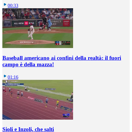
00:33
Baseball americano ai confini della realtà: il fuori
campo è della mazza!
01:16
Sioli e Inzoli, che salti