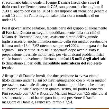
straordinario talento quale il 16enne
Daniele Inzoli
che
vince il
titolo
con l'eccellente misura di
7.93
, suo personale che migliora il
7.90 all'aperto con cui nel 2024 si era imposto all'attenzione generale
a soli 15 anni, tra l'altro miglior salto nella storia mondiale di un
under 16.
Per il giovanissimo saltatore, facente parte del gruppo di allenamento
di Fabrizio Donato ma seguito quotidianamente nella sua città di
Milano da Riccardo Longinari, assistente diretto dell'ex grande
triplista azzurro, anche il miglioramento della sua miglior prestazione
italiana under 18 di 7,62 ottenuta sempre nel 2024, in un gara che ha
segnato il suo debutto 2025 nella specialità dopo aver iniziato la
preparazione invernale molto tardi, per via di alcuni problemi fisici
che lo hanno notevolmente limitato, e infatti i
5 nulli degli altri salti
lo dimostrano al pari della
incredibile naturalezza del suo gesto
tecnico
.
Alle spalle di Daniele Inzoli, che due settimane fa aveva vinto il
titolo italiano under 18 sui 60 metri eguagliando con 6"78 la miglior
prestazione nazionale di categoria, e domani potrebbe anche andare
sui blocchi di tale disciplina in quanto iscritto, sul podio Leonardo
Pini secondo con 7,67 e Riccardo Mancini terzo con 7.55 ottenuto al
sesto tentativo, in cui ha relegato in quarta posizione il fratello
maggiore di Daniele, Francesco, fermo a 7,54.