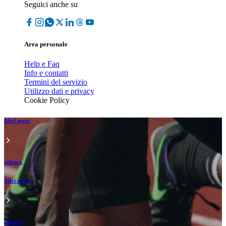
Seguici anche su
Area personale
Help e Faq
Info e contatti
Termini del servizio
Utilizzo dati e privacy
Cookie Policy
Altri sport
atletica
Altri sport
atletica