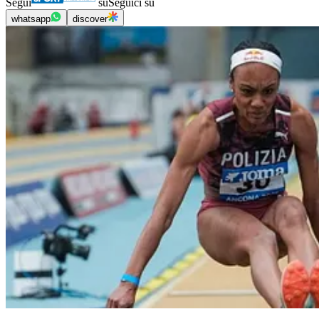
Segui
su
Seguici su
whatsapp
discover