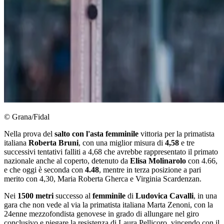
© Grana/Fidal
Nella prova del
salto con l'asta femminile
vittoria per la primatista
italiana
Roberta Bruni
, con una miglior misura di
4,58
e tre
successivi tentativi falliti a 4,68 che avrebbe rappresentato il primato
nazionale anche al coperto, detenuto da
Elisa Molinarolo
con 4.66,
e che oggi è seconda con
4.48
, mentre in terza posizione a pari
merito con 4,30, Maria Roberta Gherca e Virginia Scardenzan.
Nei
1500 metri
successo al
femminile
di
Ludovica Cavalli
, in una
gara che non vede al via la primatista italiana Marta Zenoni, con la
24enne mezzofondista genovese in grado di allungare nel giro
conclusivo e piegare la resistenza di Laura Pellicoro, vincendo con il