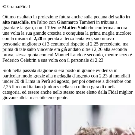
© Grana/Fidal
Ottimo risultato in proiezione futura anche sulla pedana del
salto in
alto maschile
, tra l'altro con Gianmarco Tamberi in tribuna a
guardare la gara, con il 19enne
Matteo Sioli
che conferma ancora
una volta la sua grande crescita e conquista la prima maglia tricolore
con la misura di
2,28
superata al terzo tentativo, suo nuovo
personale migliorato di 3 centimetri rispetto al 2.25 precedente, ma
prima di tale salto vincente era già andato oltre i 2,26 alla seconda
prova, stessa quota con cui Manuel Lando è secondo, mentre terzo è
Federico Celebrin a sua volta con il personale di 2,23.
Sioli nella passata stagione si era posto in grande evidenza in
particolar modo grazie alla medaglia d'argento con 2,23 ai mondiali
under 20 di Lima in Perù ad agosto, per poi ottenere a dicembre con
2,25 il record italiano juniores nella sua ultima gara di quella
categoria, ed essere anche nello stesso mese eletto dalla Fidal miglior
giovane atleta maschile emergente.