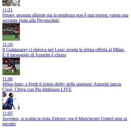
11:21
Sinner, nessuna allarme ma la prudenza non è mai troppa: valuta una
seconda visita alla Physioclinic
11:10
Il Galatasaray ci riprova per Leao: pronta la prima offerta al Milan.
E il messaggio di Amorim è chiaro
11:06
Milan-Inter, a Perth il primo derby della stagione: Amorim lancia
Cissè, Chivu con Pio-Iddrissou LIVE
11:05
Juventus, si scalda la pista Zirkzee: ora il Manchester United apre al
prestito