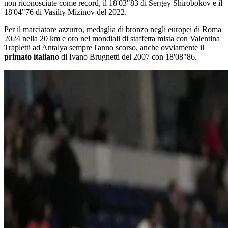
non riconosciute come record, il 18'03"83 di Sergey Shirobokov e il
18'04"76 di Vasiliy Mizinov del 2022.
Per il marciatore azzurro, medaglia di bronzo negli europei di Roma
2024 nella 20 km e oro nei mondiali di staffetta mista con Valentina
Trapletti ad Antalya sempre l'anno scorso, anche ovviamente il
primato italiano
di Ivano Brugnetti del 2007 con 18'08"86.