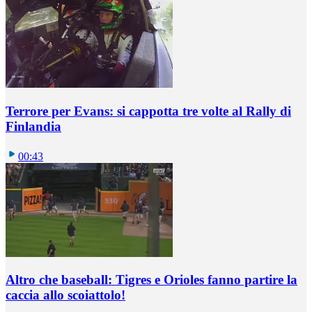
Terrore per Evans: si cappotta tre volte al Rally di
Finlandia
00:43
Altro che baseball: Tigres e Orioles fanno partire la
caccia allo scoiattolo!