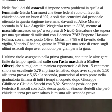
Nelle finali dei
60 ostacoli
si impone senza problemi in quella al
femminile Giada Carmassi
che tiene fede al ruolo di favorita
chiudendo con un buon
8"02
, a soli due centesimi dal personale
ottenuto in questa stagione invernale, davanti ad Alice Muraro
seconda in 8"14 e Angelika Wegierska terza in 8"28, mentre
al
maschile
successo un po' a sorpresa di
Nicolò Giacalone
che supera
per una questione di millesimi con l'identico
7"82
l'esperto Hassane
Fofana, con al terzo posto Oliver Mulas in 7"88 e il favorito della
vigilia, Vittorio Ghedina, quinto in 7"90 per una serie di errori sugli
ultimi ostacoli dopo aver condotto per gran parte la gara.
L'ultimo titolo assegnato nella prima giornata, con tutte le altre gare
finite da tempo, spetta nel
salto con l'asta maschile
a
Matteo
Oliveri
, che si migliora in maniera esponenziale di ben 15 centimetri
sino a un eccellente
5,70
al primo tentativo, dopo aver superato 5,50
alla terza prova e 5,65 alla seconda, ponendosi al terzo posto nella
graduatoria italiana di tutti i tempi al coperto dopo Giuseppe
Gibilisco e Claudio Stecchi con 5,82. Seconda posizione per
Federico Biancoli con 5.25, stessa quota di Simone Bertelli che però
chiude in terza per aver saltato la misura alla seconda prova.