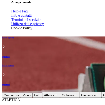
Area personale
Help e Faq
Info e contatti
Termini del servizio
Utilizzo dati e privacy
Cookie Policy
Altri sport
atletica
Altri sport
atletica
Ora per ora
Video
Foto
Atletica
Ciclismo
Ginnastica
G
ATLETICA