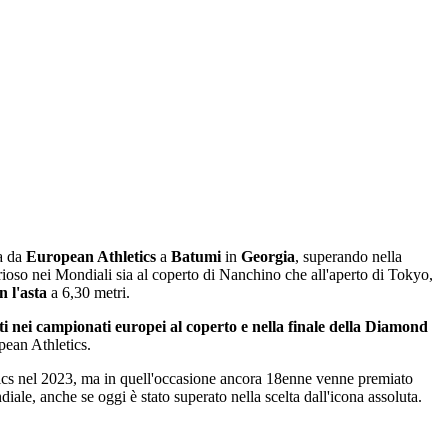
a da
European Athletics
a
Batumi
in
Georgia
, superando nella
orioso nei Mondiali sia al coperto di Nanchino che all'aperto di Tokyo,
n l'asta
a 6,30 metri.
ti nei campionati europei al coperto e nella finale della Diamond
opean Athletics.
tics nel 2023, ma in quell'occasione ancora 18enne venne premiato
iale, anche se oggi è stato superato nella scelta dall'icona assoluta.