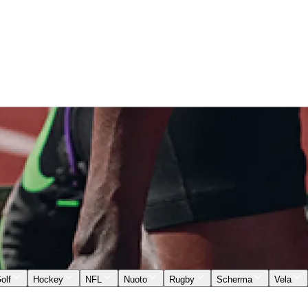
olf
Hockey
NFL
Nuoto
Rugby
Scherma
Vela