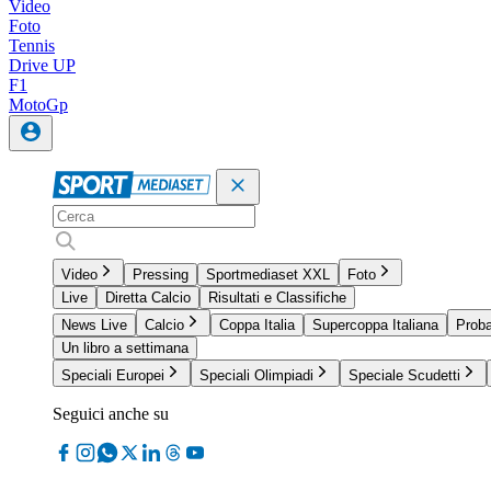
Video
Foto
Tennis
Drive UP
F1
MotoGp
Video
Pressing
Sportmediaset XXL
Foto
Live
Diretta Calcio
Risultati e Classifiche
News Live
Calcio
Coppa Italia
Supercoppa Italiana
Proba
Un libro a settimana
Speciali Europei
Speciali Olimpiadi
Speciale Scudetti
Seguici anche su