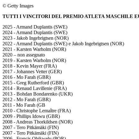
© Getty Images
TUTTI I VINCITORI DEL PREMIO ATLETA MASCHILE 
2025 - Armand Duplantis (SWE)
2024 - Armand Duplantis (SWE)
2023 - Jakob Ingebrigtsen (NOR)
2022 - Armand Duplantis (SWE) e Jakob Ingebrigtsen (NOR)
2021 - Karsten Warholm (NOR)
2020 – non assegnato
2019 - Karsten Warholm (NOR)
2018 - Kevin Mayer (FRA)
2017 - Johannes Vetter (GER)
2016 - Mo Farah (GBR)
2015 - Greg Rutherford (GBR)
2014 - Renaud Lavillenie (FRA)
2013 - Bohdan Bondarenko (UKR)
2012 - Mo Farah (GBR)
2011 - Mo Farah (GB
2010 - Christophe Lemaître (FRA)
2009 - Phillips Idowu (GBR)
2008 - Andreas Thorkildsen (NOR)
2007 - Tero Pitkämäki (FIN)
2007 - Tero Pitkämäki (FIN)
2006 - Francis Obikwelu (POR)