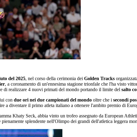
luto del 2025
, nel corso della cerimonia dei
Golden Tracks
organizzat
ier
, a coronamento di un'ennesima stagione trionfale che l'ha visto vitt
 di realizzare 4 nuovi primati del mondo portando il limite del
salto co
 lui con
due ori nei due campionati del mondo
oltre che i
secondi pos
cire a diventare il primo atleta italiano a ottenere l'ambito premio di Eur
la mamma Khaty Seck, abbia vinto un trofeo assegnato da European Athle
 è pienamente splendente nell'Olimpo dei grandi dell'atletica leggera mond