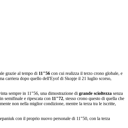
ale grazie al tempo di
11"56
con cui realizza il terzo crono globale, e
ima carriera dopo quello dell'Eyof di Skopje il 21 luglio scorso,
 vinta sempre in 11"56, una dimostrazione di
grande scioltezza
senza
 in semifinale e ripescata con
11"72
, stesso crono questo di quella che
ente non nella miglior condizione, mentre la terza tra le iscritte,
Stepaniuk con il proprio nuovo personale di 11"50, con la terza