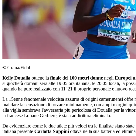
© Grana/Fidal
Kelly Doualla
ottiene la
finale
dei
100 metri donne
negli
Europei u
si giocherà domani sera alle 19.05 ora italiana, le 20.05 locali, la poss
quando ha pure realizzato con 11"21 il proprio personale e nuovo rec
La 15enne fenomenale velocista azzurra di origini camerunensi offre ne
mai dare la sensazione di forzare minimamente, con ampi margini quindi
alla viglia sembrava l'avversaria più pericolosa di Doualla per la vitto
la francese Lohane Gerbiere, è stata addirittura eliminata.
Da evidenziare come le due atlete più veloci tra le finaliste siano sta
italiana presente
Carlotta Suppini
ottava nella sua batteria ed elimin