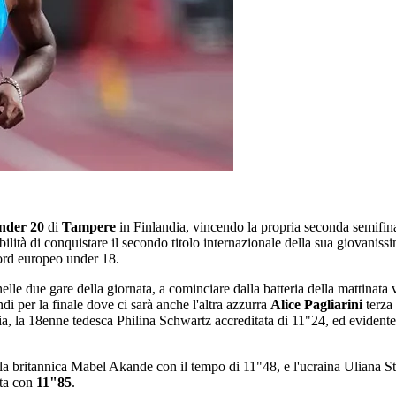
nder 20
di
Tampere
in Finlandia, vincendo la propria seconda semifin
ibilità di conquistare il secondo titolo internazionale della sua giovaniss
ord europeo under 18.
lle due gare della giornata, a cominciare dalla batteria della mattinata
 per la finale dove ci sarà anche l'altra azzurra
Alice Pagliarini
terza
ria, la 18enne tedesca Philina Schwartz accreditata di 11"24, ed evidentem
te la britannica Mabel Akande con il tempo di 11"48, e l'ucraina Uliana 
ata con
11"85
.