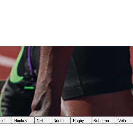
olf
Hockey
NFL
Nuoto
Rugby
Scherma
Vela