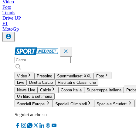
Video
Foto
Tennis
Drive UP
F1
MotoGp
Video
Pressing
Sportmediaset XXL
Foto
Live
Diretta Calcio
Risultati e Classifiche
News Live
Calcio
Coppa Italia
Supercoppa Italiana
Proba
Un libro a settimana
Speciali Europei
Speciali Olimpiadi
Speciale Scudetti
Seguici anche su