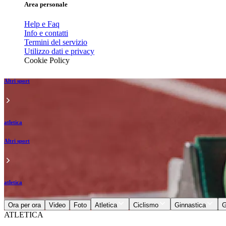
Area personale
Help e Faq
Info e contatti
Termini del servizio
Utilizzo dati e privacy
Cookie Policy
Altri sport
atletica
Altri sport
atletica
Ora per ora
Video
Foto
Atletica
Ciclismo
Ginnastica
G
ATLETICA