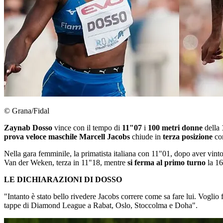
© Grana/Fidal
Zaynab Dosso
vince con il tempo di
11"07
i
100 metri donne
della
prova veloce maschile
Marcell Jacobs
chiude in
terza posizione
co
Nella gara femminile, la primatista italiana con 11"01, dopo aver vinto
Van der Weken, terza in 11"18, mentre
si ferma al primo turno
la 1
LE DICHIARAZIONI DI DOSSO
"Intanto è stato bello rivedere Jacobs correre come sa fare lui. Voglio f
tappe di Diamond League a Rabat, Oslo, Stoccolma e Doha".