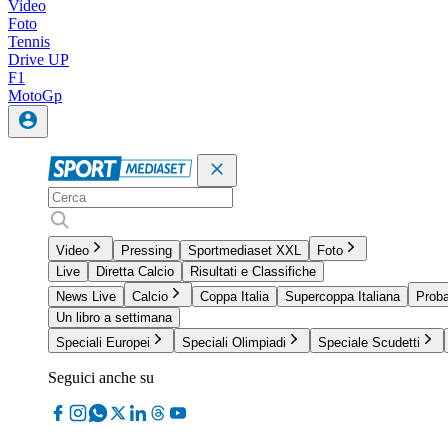
Video
Foto
Tennis
Drive UP
F1
MotoGp
Video
Pressing
Sportmediaset XXL
Foto
Live
Diretta Calcio
Risultati e Classifiche
News Live
Calcio
Coppa Italia
Supercoppa Italiana
Proba
Un libro a settimana
Speciali Europei
Speciali Olimpiadi
Speciale Scudetti
Seguici anche su