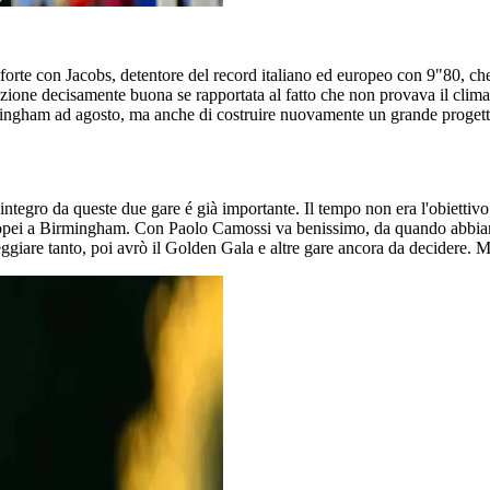
orte con Jacobs, detentore del record italiano ed europeo con 9"80, che 
one decisamente buona se rapportata al fatto che non provava il clima a
rmingham ad agosto, ma anche di costruire nuovamente un grande progett
o integro da queste due gare é già importante. Il tempo non era l'obiett
uropei a Birmingham. Con Paolo Camossi va benissimo, da quando abbiamo
iare tanto, poi avrò il Golden Gala e altre gare ancora da decidere. Ma