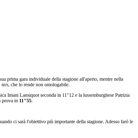
 sua prima gara individuale della stagione all'aperto, mentre nella
,7 m/s, che lo rende non omologabile.
tannica Imani Lansiquot seconda in 11"12 e la lussemburghese Patrizia
ua prova in
11"55
.
quando ci sarà l'obiettivo più importante della stagione. Adesso farò le