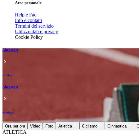
Area personale
Help e Faq
Info e contatti
Termini del servizio
Utilizzo dati e privacy
Cookie Policy
Altri sport
atletica
Altri sport
atletica
Ora per ora
Video
Foto
Atletica
Ciclismo
Ginnastica
G
ATLETICA