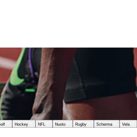
olf
Hockey
NFL
Nuoto
Rugby
Scherma
Vela