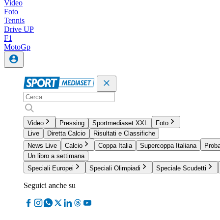
Video
Foto
Tennis
Drive UP
F1
MotoGp
Video
Pressing
Sportmediaset XXL
Foto
Live
Diretta Calcio
Risultati e Classifiche
News Live
Calcio
Coppa Italia
Supercoppa Italiana
Proba
Un libro a settimana
Speciali Europei
Speciali Olimpiadi
Speciale Scudetti
Seguici anche su