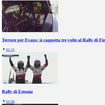
Terrore per Evans: si cappotta tre volte al Rally di Fi
01:15
Rally di Estonia
01:56