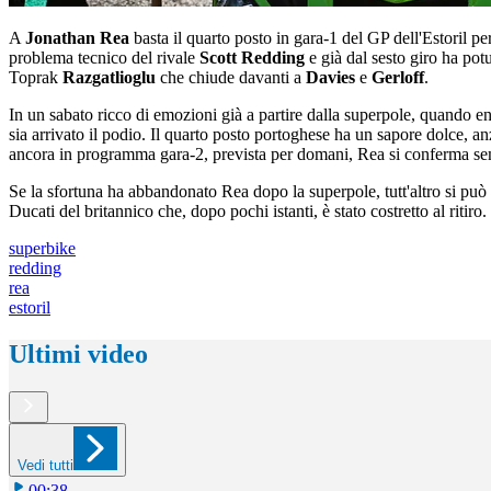
A
Jonathan Rea
basta il quarto posto in gara-1 del GP dell'Estoril per
problema tecnico del rivale
Scott Redding
e già dal sesto giro ha pot
Toprak
Razgatlioglu
che chiude davanti a
Davies
e
Gerloff
.
In un sabato ricco di emozioni già a partire dalla superpole, quando ent
sia arrivato il podio. Il quarto posto portoghese ha un sapore dolce, 
ancora in programma gara-2, prevista per domani, Rea si conferma se
Se la sfortuna ha abbandonato Rea dopo la superpole, tutt'altro si può
Ducati del britannico che, dopo pochi istanti, è stato costretto al ritiro.
superbike
redding
rea
estoril
Ultimi video
Vedi tutti
00:38