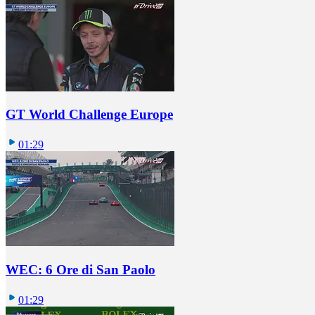
GT World Challenge Europe
01:29
WEC: 6 Ore di San Paolo
01:29