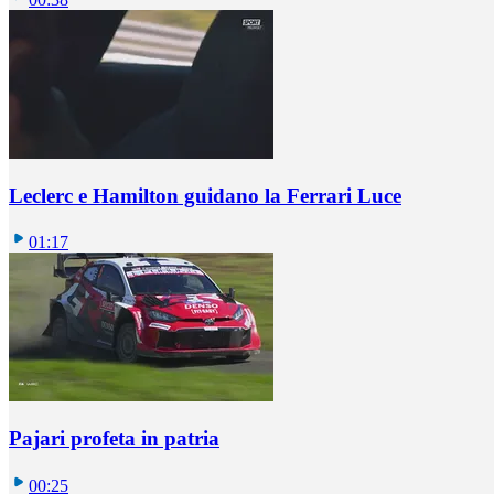
Leclerc e Hamilton guidano la Ferrari Luce
01:17
Pajari profeta in patria
00:25