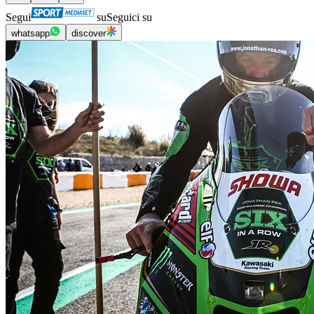
Segui
su
Seguici su
whatsapp
discover